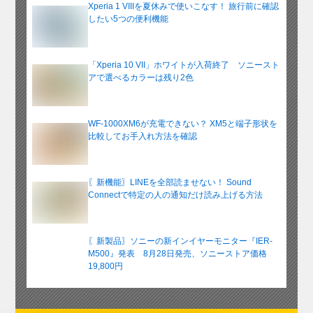
Xperia 1 VIIIを夏休みで使いこなす！ 旅行前に確認
したい5つの便利機能
「Xperia 10 VII」ホワイトが入荷終了 ソニースト
アで選べるカラーは残り2色
WF-1000XM6が充電できない？ XM5と端子形状を
比較してお手入れ方法を確認
〖新機能〗LINEを全部読ませない！ Sound
Connectで特定の人の通知だけ読み上げる方法
〖新製品〗ソニーの新インイヤーモニター『IER-
M500』発表 8月28日発売、ソニーストア価格
19,800円