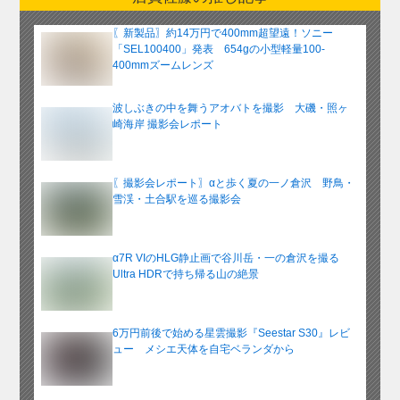
カ
イ
〖新製品〗約14万円で400mm超望遠！ソニー
ブ
「SEL100400」発表 654gの小型軽量100-
400mmズームレンズ
波しぶきの中を舞うアオバトを撮影 大磯・照ヶ
崎海岸 撮影会レポート
〖撮影会レポート〗αと歩く夏の一ノ倉沢 野鳥・
雪渓・土合駅を巡る撮影会
α7R VIのHLG静止画で谷川岳・一の倉沢を撮る
Ultra HDRで持ち帰る山の絶景
6万円前後で始める星雲撮影『Seestar S30』レビ
ュー メシエ天体を自宅ベランダから