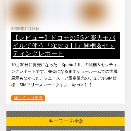
2020年11月3日
【レビュー】ドコモの5Gと楽天モバ
イルで使う『Xperia 1 II』開梱＆セッ
ティングレポート
10月30日に発売になった「Xperia 1 II」の開梱＆セッティ
ングレポートです。発売になるまでショールームでの実機
展示もなかった、ソニーストア限定販売のデュアルSIM仕
様、SIMフリースマートフォン「Xperia […]
詳しくはコチラ
キーワード検索