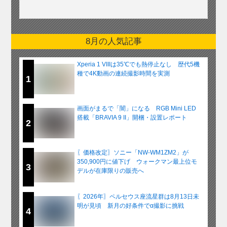
8月の人気記事
Xperia 1 VIIIは35℃でも熱停止なし 歴代5機
種で4K動画の連続撮影時間を実測
1
画面がまるで「闇」になる RGB Mini LED
搭載「BRAVIA 9 II」開梱・設置レポート
2
〖価格改定〗ソニー「NW-WM1ZM2」が
350,900円に値下げ ウォークマン最上位モ
3
デルが在庫限りの販売へ
〖2026年〗ペルセウス座流星群は8月13日未
明が見頃 新月の好条件でα撮影に挑戦
4