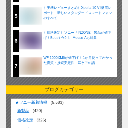
〖実機レビューまとめ〗Xperia 10 VII徹底レ
ポート 新しいスタンダードスマートフォン
5
のすべて
〖価格改定〗ソニー「INZONE」製品が値下
げ！BudsやM9 II、Mouse-Aも対象
6
WF-1000XM6が値下げ！ 1か月使ってわかっ
た音質・接続安定性・耳ケアの話
7
ブログカテゴリー
★ソニー新着情報
(5,583)
新製品
(420)
価格改定
(326)