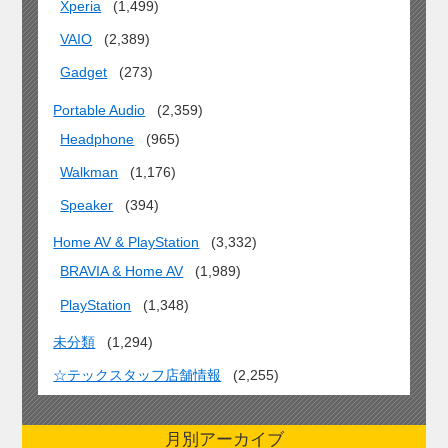
Xperia
(1,499)
VAIO
(2,389)
Gadget
(273)
Portable Audio
(2,359)
Headphone
(965)
Walkman
(1,176)
Speaker
(394)
Home AV & PlayStation
(3,332)
BRAVIA & Home AV
(1,989)
PlayStation
(1,348)
未分類
(1,294)
☆テックスタッフ店舗情報
(2,255)
月別アーカイブ