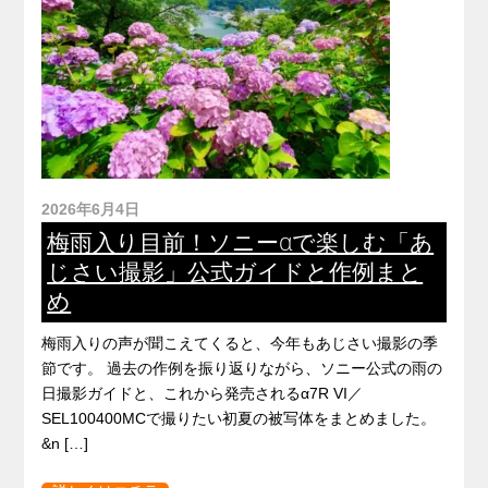
2026年6月4日
梅雨入り目前！ソニーαで楽しむ「あ
じさい撮影」公式ガイドと作例まと
め
梅雨入りの声が聞こえてくると、今年もあじさい撮影の季
節です。 過去の作例を振り返りながら、ソニー公式の雨の
日撮影ガイドと、これから発売されるα7R VI／
SEL100400MCで撮りたい初夏の被写体をまとめました。
&n […]