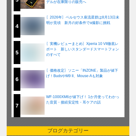
デルが在庫限りの販売へ
〖2026年〗ペルセウス座流星群は8月13日未
明が見頃 新月の好条件でα撮影に挑戦
4
〖実機レビューまとめ〗Xperia 10 VII徹底レ
ポート 新しいスタンダードスマートフォン
5
のすべて
〖価格改定〗ソニー「INZONE」製品が値下
げ！BudsやM9 II、Mouse-Aも対象
6
WF-1000XM6が値下げ！ 1か月使ってわかっ
た音質・接続安定性・耳ケアの話
7
ブログカテゴリー