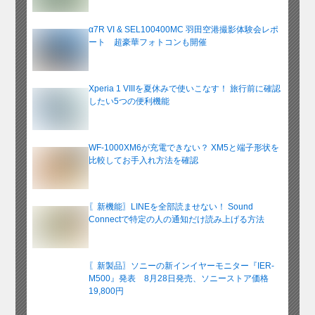
α7R VI & SEL100400MC 羽田空港撮影体験会レポ
ート 超豪華フォトコンも開催
Xperia 1 VIIIを夏休みで使いこなす！ 旅行前に確認
したい5つの便利機能
WF-1000XM6が充電できない？ XM5と端子形状を
比較してお手入れ方法を確認
〖新機能〗LINEを全部読ませない！ Sound
Connectで特定の人の通知だけ読み上げる方法
〖新製品〗ソニーの新インイヤーモニター『IER-
M500』発表 8月28日発売、ソニーストア価格
19,800円