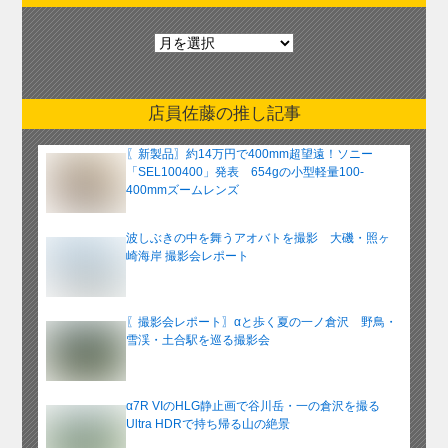
月
別
ア
ー
店員佐藤の推し記事
カ
イ
〖新製品〗約14万円で400mm超望遠！ソニー
ブ
「SEL100400」発表 654gの小型軽量100-
400mmズームレンズ
波しぶきの中を舞うアオバトを撮影 大磯・照ヶ
崎海岸 撮影会レポート
〖撮影会レポート〗αと歩く夏の一ノ倉沢 野鳥・
雪渓・土合駅を巡る撮影会
α7R VIのHLG静止画で谷川岳・一の倉沢を撮る
Ultra HDRで持ち帰る山の絶景