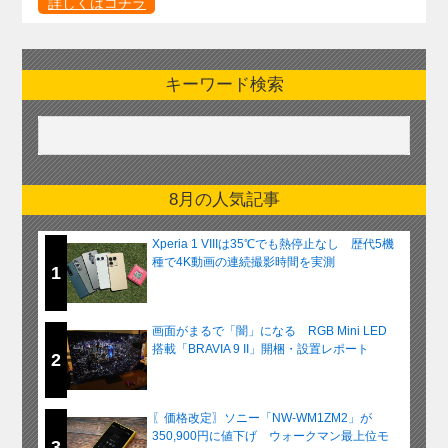
詳しくはコチラ
キーワード検索
8月の人気記事
Xperia 1 VIIIは35℃でも熱停止なし 歴代5機
種で4K動画の連続撮影時間を実測
1
画面がまるで「闇」になる RGB Mini LED
搭載「BRAVIA 9 II」開梱・設置レポート
2
〖価格改定〗ソニー「NW-WM1ZM2」が
350,900円に値下げ ウォークマン最上位モ
3