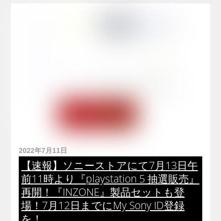
2022年7月11日
【速報】ソニーストアにて7月13日午
前11時より『playstation 5 抽選販売』
再開！『INZONE』製品セットも登
場！7月12日までにMy Sony ID登録
を！