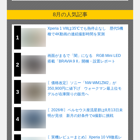
8月の人気記事
Xperia 1 VIIIは35℃でも熱停止なし 歴代5機
種で4K動画の連続撮影時間を実測
1
画面がまるで「闇」になる RGB Mini LED
搭載「BRAVIA 9 II」開梱・設置レポート
2
〖価格改定〗ソニー「NW-WM1ZM2」が
350,900円に値下げ ウォークマン最上位モ
3
デルが在庫限りの販売へ
〖2026年〗ペルセウス座流星群は8月13日未
明が見頃 新月の好条件でα撮影に挑戦
4
〖実機レビューまとめ〗Xperia 10 VII徹底レ