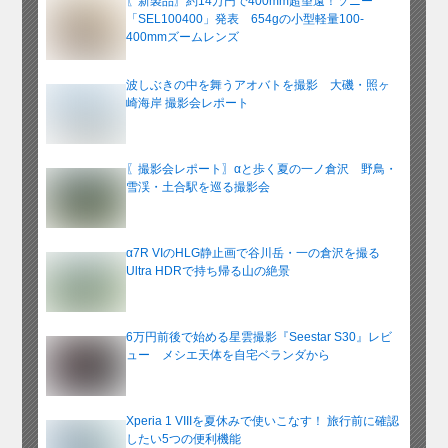
〖新製品〗約14万円で400mm超望遠！ソニー
ブ
「SEL100400」発表 654gの小型軽量100-
400mmズームレンズ
波しぶきの中を舞うアオバトを撮影 大磯・照ヶ
崎海岸 撮影会レポート
〖撮影会レポート〗αと歩く夏の一ノ倉沢 野鳥・
雪渓・土合駅を巡る撮影会
α7R VIのHLG静止画で谷川岳・一の倉沢を撮る
Ultra HDRで持ち帰る山の絶景
6万円前後で始める星雲撮影『Seestar S30』レビ
ュー メシエ天体を自宅ベランダから
Xperia 1 VIIIを夏休みで使いこなす！ 旅行前に確認
したい5つの便利機能