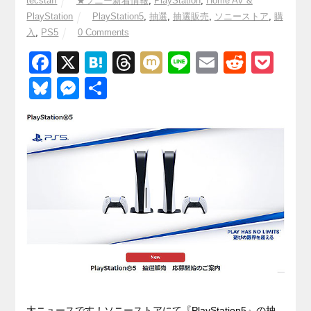
tecstaff
★ソニー新着情報
,
PlayStation
,
Home AV &
PlayStation
PlayStation5
,
抽選
,
抽選販売
,
ソニーストア
,
購
入
,
PS5
0 Comments
F
X
H
T
M
Li
E
R
P
a
at
hr
ixi
n
m
e
o
Bl
M
共
c
e
e
e
ail
d
ck
u
e
有
e
n
a
di
et
e
ss
b
a
d
t
sk
e
o
s
y
n
o
g
k
er
大ニュースです！ソニーストアにて『PlayStation5』の抽