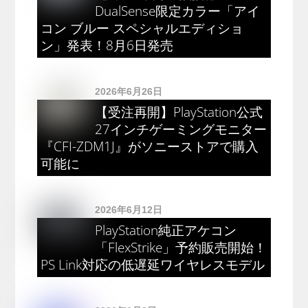
DualSense限定カラー「アイ
コン ブルー スペシャルエディショ
ン」発表！8月6日発売
2026年6月26日
【受注再開】PlayStation公式
27インチゲーミングモニター
『CFI-ZDM1J』がソニーストアで購入
可能に
2026年6月12日
PlayStation純正アケコン
「FlexStrike」予約販売開始！
PS Link対応の低遅延ワイヤレスモデル