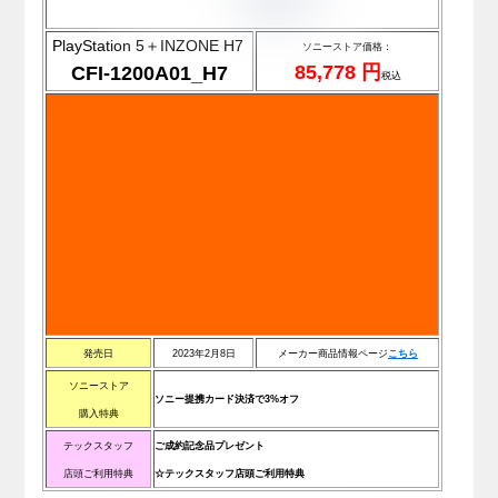
PlayStation 5＋INZONE H7
ソニーストア価格：
85,778 円
CFI-1200A01_H7
税込
発売日
2023年2月8日
メーカー商品情報ページ
こ
ち
ら
ソニーストア
ソニー提携カード決済で3%オフ
購入特典
テックスタッフ
ご成約記念品プレゼント
店頭ご利用特典
☆テックスタッフ店頭ご利用特典