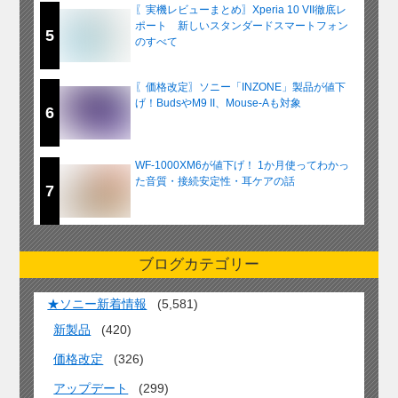
〖実機レビューまとめ〗Xperia 10 VII徹底レ
ポート 新しいスタンダードスマートフォン
5
のすべて
〖価格改定〗ソニー「INZONE」製品が値下
げ！BudsやM9 II、Mouse-Aも対象
6
WF-1000XM6が値下げ！ 1か月使ってわかっ
た音質・接続安定性・耳ケアの話
7
ブログカテゴリー
★ソニー新着情報
(5,581)
新製品
(420)
価格改定
(326)
アップデート
(299)