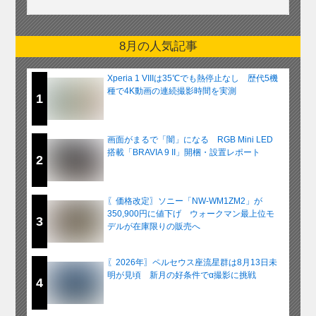
8月の人気記事
Xperia 1 VIIIは35℃でも熱停止なし 歴代5機
種で4K動画の連続撮影時間を実測
1
画面がまるで「闇」になる RGB Mini LED
搭載「BRAVIA 9 II」開梱・設置レポート
2
〖価格改定〗ソニー「NW-WM1ZM2」が
350,900円に値下げ ウォークマン最上位モ
3
デルが在庫限りの販売へ
〖2026年〗ペルセウス座流星群は8月13日未
明が見頃 新月の好条件でα撮影に挑戦
4