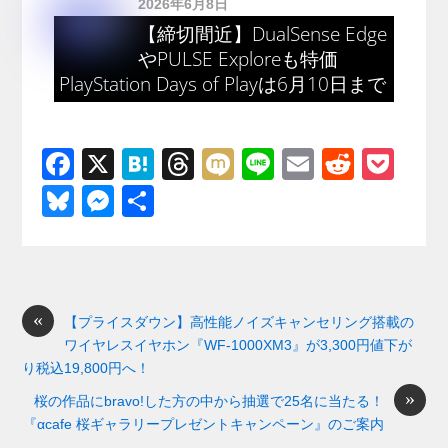
2026年6月8日
【締切間近】DualSense Edge
やPULSE Exploreも特価
PlayStation Days of Playは6月10日まで
F
X
H
T
M
Li
E
R
P
a
at
hr
ixi
n
m
e
o
Bl
M
共
c
e
e
e
ail
d
ck
u
e
有
e
n
a
di
et
e
ss
b
a
d
t
sk
e
o
s
«
y
n
【プライスダウン】高性能ノイズキャンセリング搭載の
ワイヤレスイヤホン『WF-1000XM3』が3,300円値下が
o
g
り税込19,800円へ！
k
er
»
桜の作品にbravo!した方の中から抽選で25名に当たる！
『αcafe 桜ギャラリープレゼントキャンペーン』のご案内