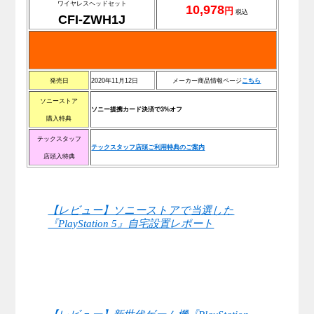
ワイヤレスヘッドセット
10,978
円
税込
CFI-ZWH1J
発売日
2020年11月12日
メーカー商品情報ページ
こちら
ソニーストア
ソニー提携カード決済で3%オフ
購入特典
テックスタッフ
テックスタッフ店頭ご利用特典のご案内
店頭入特典
【レビュー】ソニーストアで当選した
『PlayStation 5』自宅設置レポート