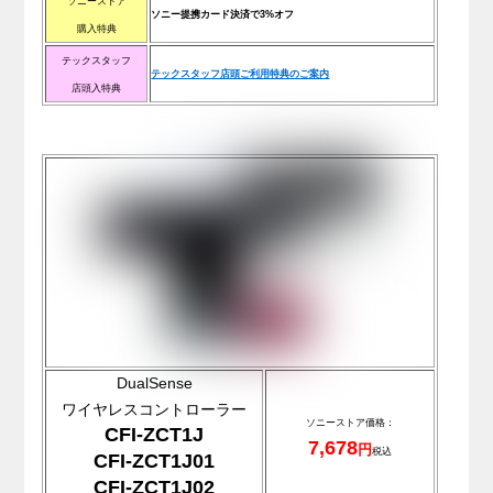
ソニーストア
ソニー提携カード決済で3%オフ
購入特典
テックスタッフ
テックスタッフ店頭ご利用特典のご案内
店頭入特典
DualSense
ワイヤレスコントローラー
ソニーストア価格：
CFI-ZCT1J
7,678
円
税込
CFI-ZCT1J01
CFI-ZCT1J02