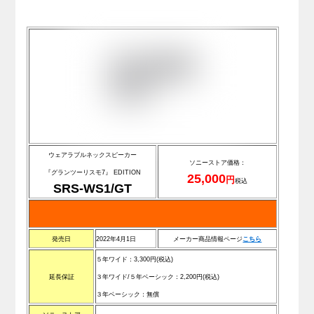
ウェアラブルネックスピーカー
ソニーストア価格：
『グランツーリスモ7』 EDITION
25,000
円
税込
SRS-WS1/GT
発売日
2022年4月1日
メーカー商品情報ページ
こちら
５年ワイド：
3,300
円(税込)
延長保証
３年ワイド/５年ベーシック：
2,200
円(税込)
３年ベーシック：無償