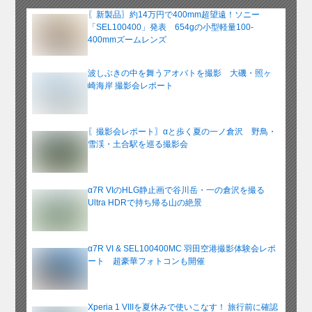
イ
〖新製品〗約14万円で400mm超望遠！ソニー
ブ
「SEL100400」発表 654gの小型軽量100-
400mmズームレンズ
波しぶきの中を舞うアオバトを撮影 大磯・照ヶ
崎海岸 撮影会レポート
〖撮影会レポート〗αと歩く夏の一ノ倉沢 野鳥・
雪渓・土合駅を巡る撮影会
α7R VIのHLG静止画で谷川岳・一の倉沢を撮る
Ultra HDRで持ち帰る山の絶景
α7R VI & SEL100400MC 羽田空港撮影体験会レポ
ート 超豪華フォトコンも開催
Xperia 1 VIIIを夏休みで使いこなす！ 旅行前に確認