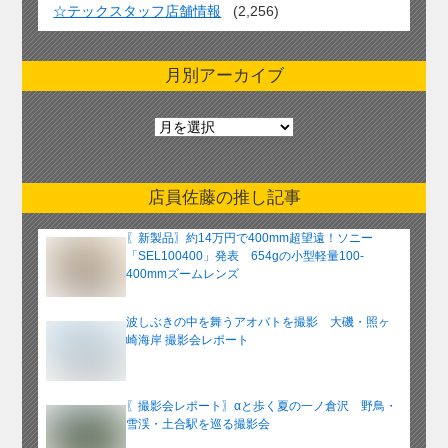
☆テックスタッフ店舗情報
(2,256)
月別アーカイブ
月
別
ア
ー
店員佐藤の推し記事
カ
イ
〖新製品〗約14万円で400mm超望遠！ソニー
ブ
「SEL100400」発表 654gの小型軽量100-
400mmズームレンズ
波しぶきの中を舞うアオバトを撮影 大磯・照ヶ
崎海岸 撮影会レポート
〖撮影会レポート〗αと歩く夏の一ノ倉沢 野鳥・
雪渓・土合駅を巡る撮影会