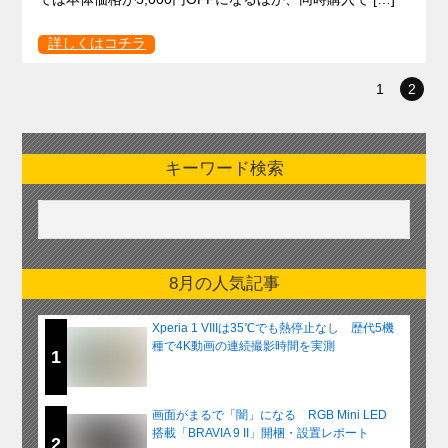
詳しくはコチラ
1
2
キーワード検索
8月の人気記事
Xperia 1 VIIIは35℃でも熱停止なし 歴代5機
種で4K動画の連続撮影時間を実測
1
画面がまるで「闇」になる RGB Mini LED
搭載「BRAVIA 9 II」開梱・設置レポート
2