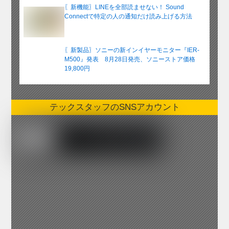
〖新機能〗LINEを全部読ませない！ Sound
Connectで特定の人の通知だけ読み上げる方法
〖新製品〗ソニーの新インイヤーモニター『IER-
M500』発表 8月28日発売、ソニーストア価格
19,800円
テックスタッフのSNSアカウント