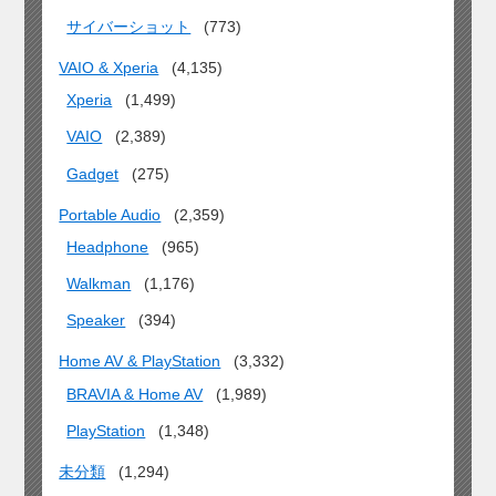
サイバーショット
(773)
VAIO & Xperia
(4,135)
Xperia
(1,499)
VAIO
(2,389)
Gadget
(275)
Portable Audio
(2,359)
Headphone
(965)
Walkman
(1,176)
Speaker
(394)
Home AV & PlayStation
(3,332)
BRAVIA & Home AV
(1,989)
PlayStation
(1,348)
未分類
(1,294)