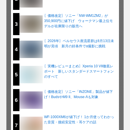
〖価格改定〗ソニー「NW-WM1ZM2」が
350,900円に値下げ ウォークマン最上位モ
3
デルが在庫限りの販売へ
〖2026年〗ペルセウス座流星群は8月13日未
明が見頃 新月の好条件でα撮影に挑戦
4
〖実機レビューまとめ〗Xperia 10 VII徹底レ
ポート 新しいスタンダードスマートフォン
5
のすべて
〖価格改定〗ソニー「INZONE」製品が値下
げ！BudsやM9 II、Mouse-Aも対象
6
WF-1000XM6が値下げ！ 1か月使ってわかっ
た音質・接続安定性・耳ケアの話
7