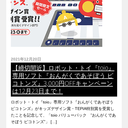
2021年12月20日
【締切間近】ロボット・トイ『toio』
専用ソフト『おんがくであそぼう ピ
コトンズ』3,000円OFFキャンペーン
は12月23日まで！
ロボット・トイ『toio』専用ソフト『おんがくであそぼう
ピコトンズ』がキッズデザイン賞・TEPIA特別賞を受賞し
たことを記念して、「toio バリューパック ”おんがくであ
そぼう ピコトンズ”」 […]