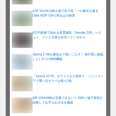
α7R VIのHLG静止画で谷川岳・一の倉沢を撮る
Ultra HDRで持ち帰る山の絶景
6万円前後で始める星雲撮影『Seestar S30』レビ
ュー メシエ天体を自宅ベランダから
Xperia 1 VIIIを夏休みで使いこなす！ 旅行前に確認
したい5つの便利機能
「Xperia 10 VII」ホワイトが入荷終了 ソニースト
アで選べるカラーは残り2色
WF-1000XM6が充電できない？ XM5と端子形状を
比較してお手入れ方法を確認