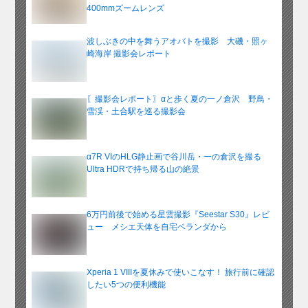
400mmズームレンズ
波しぶきの中を舞うアオバトを撮影 大磯・照ヶ
崎海岸 撮影会レポート
〖撮影会レポート〗αと歩く夏の一ノ倉沢 野鳥・
雪渓・土合駅を巡る撮影会
α7R VIのHLG静止画で谷川岳・一の倉沢を撮る
Ultra HDRで持ち帰る山の絶景
6万円前後で始める星雲撮影『Seestar S30』レビ
ュー メシエ天体を自宅ベランダから
Xperia 1 VIIIを夏休みで使いこなす！ 旅行前に確認
したい5つの便利機能