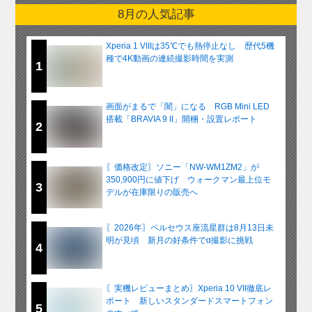
8月の人気記事
Xperia 1 VIIIは35℃でも熱停止なし 歴代5機
種で4K動画の連続撮影時間を実測
1
画面がまるで「闇」になる RGB Mini LED
搭載「BRAVIA 9 II」開梱・設置レポート
2
〖価格改定〗ソニー「NW-WM1ZM2」が
350,900円に値下げ ウォークマン最上位モ
3
デルが在庫限りの販売へ
〖2026年〗ペルセウス座流星群は8月13日未
明が見頃 新月の好条件でα撮影に挑戦
4
〖実機レビューまとめ〗Xperia 10 VII徹底レ
ポート 新しいスタンダードスマートフォン
5