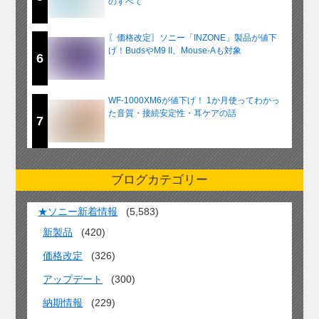
のすべて
〖価格改定〗ソニー「INZONE」製品が値下
げ！BudsやM9 II、Mouse-Aも対象
6
WF-1000XM6が値下げ！ 1か月使ってわかっ
た音質・接続安定性・耳ケアの話
7
ブログカテゴリー
★ソニー新着情報
(5,583)
新製品
(420)
価格改定
(326)
アップデート
(300)
納期情報
(229)