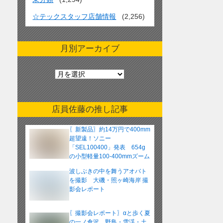
☆テックスタッフ店舗情報
(2,256)
月別アーカイブ
月
別
ア
ー
店員佐藤の推し記事
カ
イ
〖新製品〗約14万円で400mm
ブ
超望遠！ソニー
「SEL100400」発表 654g
の小型軽量100-400mmズーム
レンズ
波しぶきの中を舞うアオバト
を撮影 大磯・照ヶ崎海岸 撮
影会レポート
〖撮影会レポート〗αと歩く夏
の一ノ倉沢 野鳥・雪渓・土