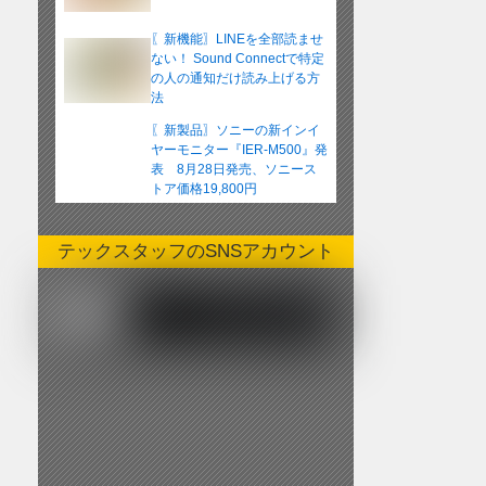
〖新機能〗LINEを全部読ませ
ない！ Sound Connectで特定
の人の通知だけ読み上げる方
法
〖新製品〗ソニーの新インイ
ヤーモニター『IER-M500』発
表 8月28日発売、ソニース
トア価格19,800円
テックスタッフのSNSアカウント