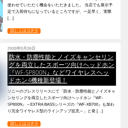
使わせていただく機会をいただきました。 当店でも展示予
定で入荷待ちになっているところですが、一足早く、実際
[…]
詳しくはコチラ
2020年5月26日
防水・防塵性能とノイズキャンセリン
グを両立したスポーツ向けヘッドホン
『WF-SP800N』などワイヤレスヘッ
ドホン4機種新登場！
ソニーのプレスリリースにて「防水・防塵性能とノイズキャ
ンセリングを両立したスポーツ向けヘッドホン『WF-
SP800N』～EXTRA BASSシリーズの『WF-XB700』も加わ
り完全ワイヤレス型のラインアップ拡充～」と発 […]
詳しくはコチラ