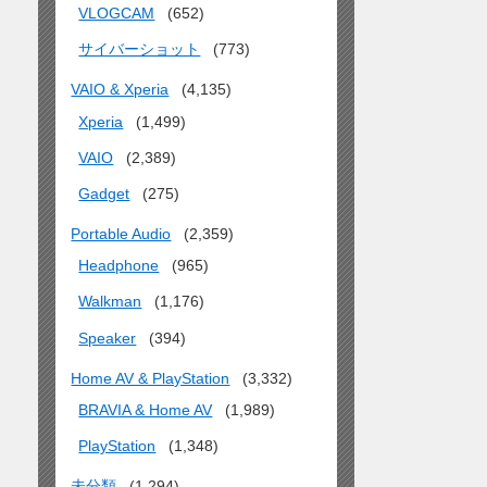
VLOGCAM
(652)
サイバーショット
(773)
VAIO & Xperia
(4,135)
Xperia
(1,499)
VAIO
(2,389)
Gadget
(275)
Portable Audio
(2,359)
Headphone
(965)
Walkman
(1,176)
Speaker
(394)
Home AV & PlayStation
(3,332)
BRAVIA & Home AV
(1,989)
PlayStation
(1,348)
未分類
(1,294)