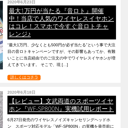
2020年6月23日
最大1万円が当たる『音ロト』開催
中！当店で人気のワイヤレスイヤホン
はコレ！スマホで今すぐ音ロトチャ
レンジ♪
“最大1万円、少なくとも500円が必ず当たる”という事で大注
目の音ロトキャンペーンですが、その影響もあってか、有難
いことに当店経由でのご注文の中でワイヤレスイヤホンが増
えてきています。 そこで、現 […]
詳しくはコチラ
2020年6月18日
【レビュー】文武両道のスポーツイヤ
ホン『WF-SP800N』実機試用レポート
6月27日発売のワイヤレスノイズキャンセリングヘッドホ
ン スポーツ対応モデル「WF-SP800N」の実機を発売前に