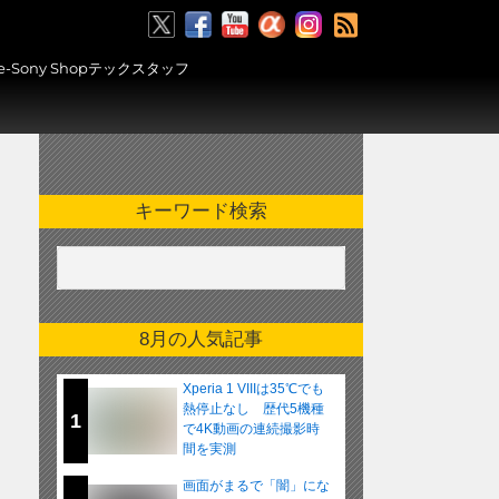
RSS
ony Shopテックスタッフ
キーワード検索
8月の人気記事
Xperia 1 VIIIは35℃でも
熱停止なし 歴代5機種
1
で4K動画の連続撮影時
間を実測
画面がまるで「闇」にな