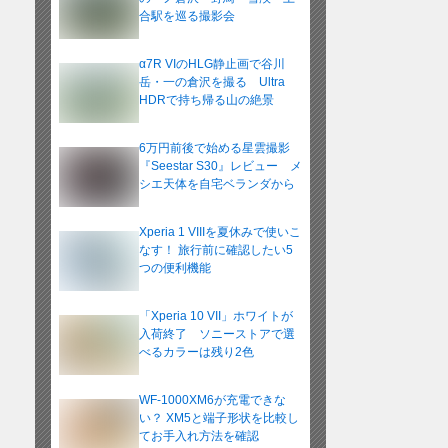
合駅を巡る撮影会
α7R VIのHLG静止画で谷川
岳・一の倉沢を撮る Ultra
HDRで持ち帰る山の絶景
6万円前後で始める星雲撮影
『Seestar S30』レビュー メ
シエ天体を自宅ベランダから
Xperia 1 VIIIを夏休みで使いこ
なす！ 旅行前に確認したい5
つの便利機能
「Xperia 10 VII」ホワイトが
入荷終了 ソニーストアで選
べるカラーは残り2色
WF-1000XM6が充電できな
い？ XM5と端子形状を比較し
てお手入れ方法を確認