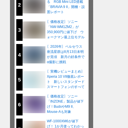
る RGB Mini LED搭載
2
「BRAVIA 9 II」開梱・設
置レポート
〖価格改定〗ソニー
「NW-WM1ZM2」が
3
350,900円に値下げ ウ
ォークマン最上位モデル
が在庫限りの販売へ
〖2026年〗ペルセウス
座流星群は8月13日未明
4
が見頃 新月の好条件で
α撮影に挑戦
〖実機レビューまとめ〗
Xperia 10 VII徹底レポー
5
ト 新しいスタンダード
スマートフォンのすべて
〖価格改定〗ソニー
「INZONE」製品が値下
6
げ！BudsやM9 II、
Mouse-Aも対象
WF-1000XM6が値下
げ！ 1か月使ってわかっ