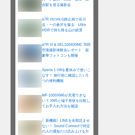
合駅を巡る撮影会
α7R VIのHLG静止画で谷川
岳・一の倉沢を撮る Ultra
HDRで持ち帰る山の絶景
α7R VI & SEL100400MC 羽田
空港撮影体験会レポート 超
豪華フォトコンも開催
Xperia 1 VIIIを夏休みで使いこ
なす！ 旅行前に確認したい5
つの便利機能
WF-1000XM6が充電できな
い？ XM5と端子形状を比較し
てお手入れ方法を確認
〖新機能〗LINEを全部読ませ
ない！ Sound Connectで特定
の人の通知だけ読み上げる方