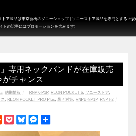
トア製品は東京新橋のソニーショップ | ソニーストア製品を専門とする正規e-S
サイトの記事にはプロモーションを含みます)
O Plus』専用ネックバンドが在庫販売
今がチャンス
ia
,
納期情報
RNPK-P1P
,
REON POCKET 6
,
ソニーストア
,
イス
,
REON POCKET PRO Plus
,
暑さ対策
,
RNPB-NP1P
,
RNPT-2
R
P
Bl
M
共
e
o
u
e
有