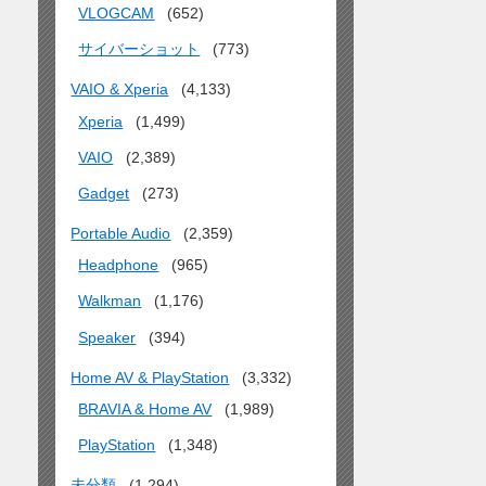
VLOGCAM
(652)
サイバーショット
(773)
VAIO & Xperia
(4,133)
Xperia
(1,499)
VAIO
(2,389)
Gadget
(273)
Portable Audio
(2,359)
Headphone
(965)
Walkman
(1,176)
Speaker
(394)
Home AV & PlayStation
(3,332)
BRAVIA & Home AV
(1,989)
PlayStation
(1,348)
未分類
(1,294)