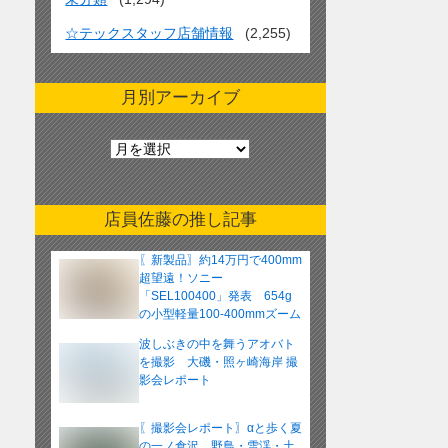
☆テックスタッフ店舗情報
(2,255)
月別アーカイブ
月
別
ア
ー
店員佐藤の推し記事
カ
イ
〖新製品〗約14万円で400mm
ブ
超望遠！ソニー
「SEL100400」発表 654g
の小型軽量100-400mmズーム
レンズ
波しぶきの中を舞うアオバト
を撮影 大磯・照ヶ崎海岸 撮
影会レポート
〖撮影会レポート〗αと歩く夏
の一ノ倉沢 野鳥・雪渓・土