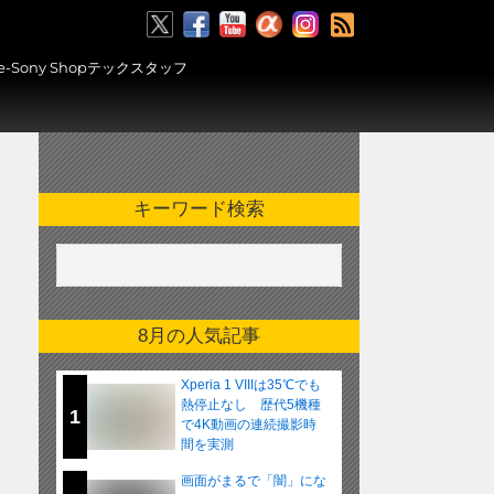
RSS
ony Shopテックスタッフ
キーワード検索
8月の人気記事
Xperia 1 VIIIは35℃でも
熱停止なし 歴代5機種
1
で4K動画の連続撮影時
間を実測
画面がまるで「闇」にな