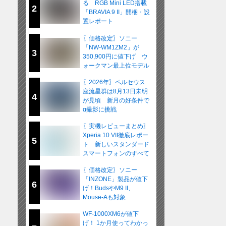
る RGB Mini LED搭載
2
「BRAVIA 9 II」開梱・設
置レポート
〖価格改定〗ソニー
「NW-WM1ZM2」が
3
350,900円に値下げ ウ
ォークマン最上位モデル
が在庫限りの販売へ
〖2026年〗ペルセウス
座流星群は8月13日未明
4
が見頃 新月の好条件で
α撮影に挑戦
〖実機レビューまとめ〗
Xperia 10 VII徹底レポー
5
ト 新しいスタンダード
スマートフォンのすべて
〖価格改定〗ソニー
「INZONE」製品が値下
6
げ！BudsやM9 II、
Mouse-Aも対象
WF-1000XM6が値下
げ！ 1か月使ってわかっ