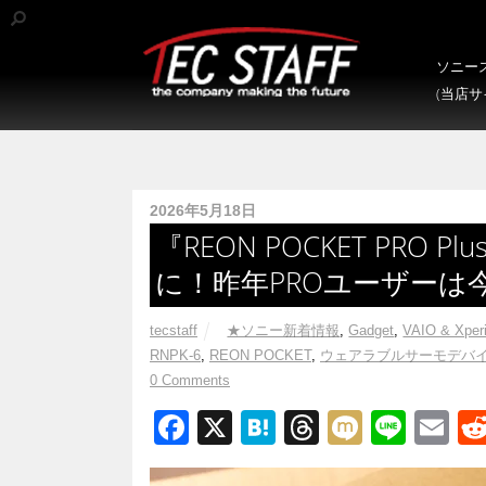
ソニース
(当店
2026年5月18日
『REON POCKET PR
に！昨年PROユーザーは
tecstaff
★ソニー新着情報
,
Gadget
,
VAIO & Xper
RNPK-6
,
REON POCKET
,
ウェアラブルサーモデバ
0 Comments
F
X
H
T
M
Li
E
a
at
hr
ixi
n
m