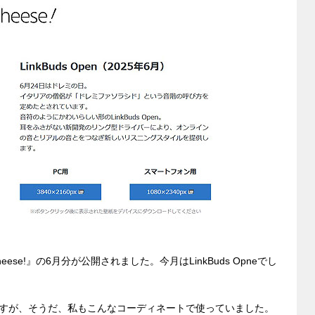
t
y
n
g
er
se!』の6月分が公開されました。今月はLinkBuds Opneでし
すが、そうだ、私もこんなコーディネートで使っていました。