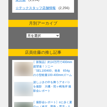
☆テックスタッフ店舗情報
(2,256)
月別アーカイブ
月
別
ア
ー
店員佐藤の推し記事
カ
イ
〖新製品〗約14万円で400mm
ブ
超望遠！ソニー
「SEL100400」発表 654g
の小型軽量100-400mmズーム
レンズ
波しぶきの中を舞うアオバト
を撮影 大磯・照ヶ崎海岸 撮
影会レポート
〖撮影会レポート〗αと歩く夏
の一ノ倉沢 野鳥・雪渓・土