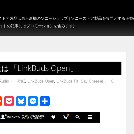
トア製品は東京新橋のソニーショップ | ソニーストア製品を専門とする正規e-S
サイトの記事にはプロモーションを含みます)
は「LinkBuds Open」
 Audio
壁紙
,
LinkBuds Open
,
LinkBuds Fit
,
Say Cheese!
0
R
P
Bl
M
共
e
o
u
e
有
d
ck
e
ss
di
et
sk
e