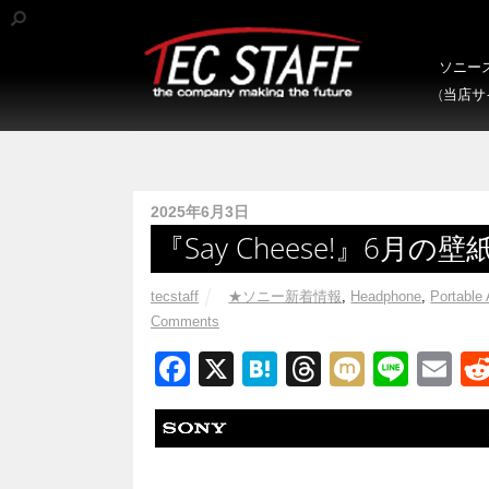
ソニース
(当店
2025年6月3日
『Say Cheese!』6月の壁紙
tecstaff
★ソニー新着情報
,
Headphone
,
Portable
Comments
F
X
H
T
M
Li
E
a
at
hr
ixi
n
m
c
e
e
e
ail
e
n
a