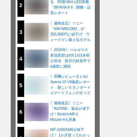
る RGB Mini LED搭載
2
「BRAVIA 9 II」開梱・設
置レポート
〖価格改定〗ソニー
「NW-WM1ZM2」が
3
350,900円に値下げ ウ
ォークマン最上位モデル
が在庫限りの販売へ
〖2026年〗ペルセウス
座流星群は8月13日未明
4
が見頃 新月の好条件で
α撮影に挑戦
〖実機レビューまとめ〗
Xperia 10 VII徹底レポー
5
ト 新しいスタンダード
スマートフォンのすべて
〖価格改定〗ソニー
「INZONE」製品が値下
6
げ！BudsやM9 II、
Mouse-Aも対象
WF-1000XM6が値下
げ！ 1か月使ってわかっ