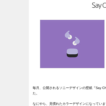
b
a
d
o
s
o
k
毎月、公開されるソニーデザインの壁紙『Say Chee
た。
なにやら、見慣れたカラーデザインになっていま