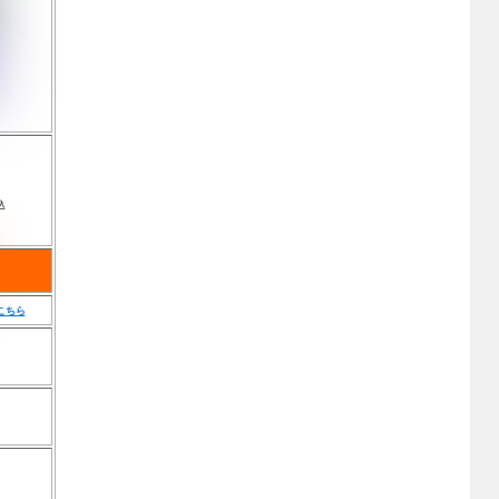
込
こちら