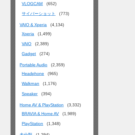
VLOGCAM
(652)
サイバーショット
(773)
VAIO & Xperia
(4,134)
Xperia
(1,499)
VAIO
(2,389)
Gadget
(274)
Portable Audio
(2,359)
Headphone
(965)
Walkman
(1,176)
Speaker
(394)
Home AV & PlayStation
(3,332)
BRAVIA & Home AV
(1,989)
PlayStation
(1,348)
未分類
(1,294)