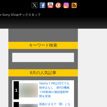
RSS
ony Shopテックスタッフ
キーワード検索
8月の人気記事
Xperia 1 VIIIは35℃でも
熱停止なし 歴代5機種
1
で4K動画の連続撮影時
間を実測
画面がまるで「闇」にな