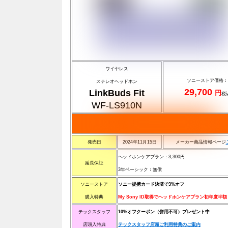
ワイヤレス
ソニーストア価格：
ステレオヘッドホン
29,700
LinkBuds Fit
円
税
WF-LS910N
発売日
2024年11月15日
メーカー商品情報ページ
ヘッドホンケアプラン：3,300円
延長保証
3年ベーシック：無償
ソニーストア
ソニー提携カード決済で3%オフ
購入特典
My Sony ID取得でヘッドホンケアプラン初年度半額
テックスタッフ
10%オフクーポン（併用不可）プレゼント中
店頭入特典
テックスタッフ店頭ご利用特典のご案内