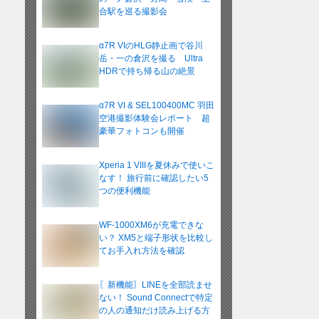
合駅を巡る撮影会
α7R VIのHLG静止画で谷川
岳・一の倉沢を撮る Ultra
HDRで持ち帰る山の絶景
α7R VI & SEL100400MC 羽田
空港撮影体験会レポート 超
豪華フォトコンも開催
Xperia 1 VIIIを夏休みで使いこ
なす！ 旅行前に確認したい5
つの便利機能
WF-1000XM6が充電できな
い？ XM5と端子形状を比較し
てお手入れ方法を確認
〖新機能〗LINEを全部読ませ
ない！ Sound Connectで特定
の人の通知だけ読み上げる方