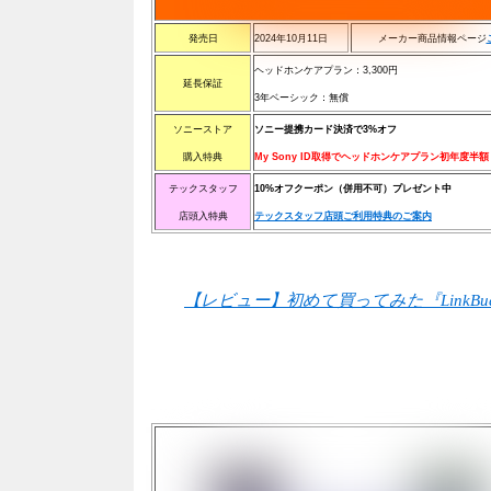
発売日
2024年10月11日
メーカー商品情報ページ
ヘッドホンケアプラン：3,300円
延長保証
3年ベーシック：無償
ソニーストア
ソニー提携カード決済で3%オフ
購入特典
My Sony ID取得でヘッドホンケアプラン初年度半額
テックスタッフ
10%オフクーポン（併用不可）プレゼント中
店頭入特典
テックスタッフ店頭ご利用特典のご案内
【レビュー】初めて買ってみた『LinkBu