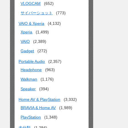
VLOGCAM
(652)
サイバーショット
(773)
VAIO & Xperia
(4,132)
Xperia
(1,499)
VAIO
(2,389)
Gadget
(272)
Portable Audio
(2,357)
Headphone
(963)
Walkman
(1,176)
Speaker
(394)
Home AV & PlayStation
(3,332)
BRAVIA & Home AV
(1,989)
PlayStation
(1,348)
未分類
(1,294)