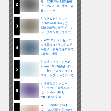
る RGB Mini LED搭載
2
「BRAVIA 9 II」開梱・設
置レポート
〖価格改定〗ソニー
「NW-WM1ZM2」が
3
350,900円に値下げ ウ
ォークマン最上位モデル
が在庫限りの販売へ
〖2026年〗ペルセウス
座流星群は8月13日未明
4
が見頃 新月の好条件で
α撮影に挑戦
〖実機レビューまとめ〗
Xperia 10 VII徹底レポー
5
ト 新しいスタンダード
スマートフォンのすべて
〖価格改定〗ソニー
「INZONE」製品が値下
6
げ！BudsやM9 II、
Mouse-Aも対象
WF-1000XM6が値下
げ！ 1か月使ってわかっ