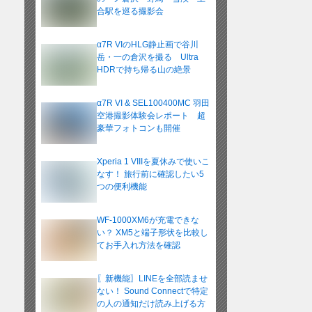
合駅を巡る撮影会
α7R VIのHLG静止画で谷川
岳・一の倉沢を撮る Ultra
HDRで持ち帰る山の絶景
α7R VI & SEL100400MC 羽田
空港撮影体験会レポート 超
豪華フォトコンも開催
Xperia 1 VIIIを夏休みで使いこ
なす！ 旅行前に確認したい5
つの便利機能
WF-1000XM6が充電できな
い？ XM5と端子形状を比較し
てお手入れ方法を確認
〖新機能〗LINEを全部読ませ
ない！ Sound Connectで特定
の人の通知だけ読み上げる方