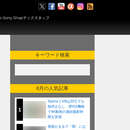
RSS
ony Shopテックスタッフ
キーワード検索
8月の人気記事
Xperia 1 VIIIは35℃でも
熱停止なし 歴代5機種
1
で4K動画の連続撮影時
間を実測
画面がまるで「闇」にな