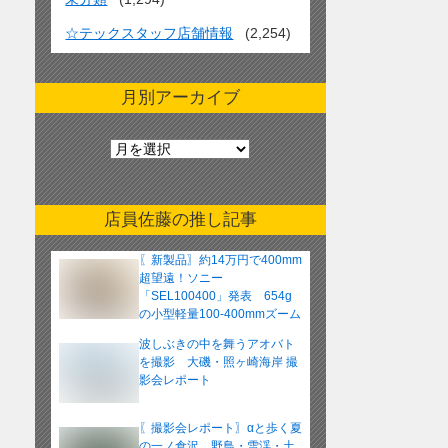
☆テックスタッフ店舗情報
(2,254)
月別アーカイブ
月
別
ア
ー
店員佐藤の推し記事
カ
イ
〖新製品〗約14万円で400mm
ブ
超望遠！ソニー
「SEL100400」発表 654g
の小型軽量100-400mmズーム
レンズ
波しぶきの中を舞うアオバト
を撮影 大磯・照ヶ崎海岸 撮
影会レポート
〖撮影会レポート〗αと歩く夏
の一ノ倉沢 野鳥・雪渓・土