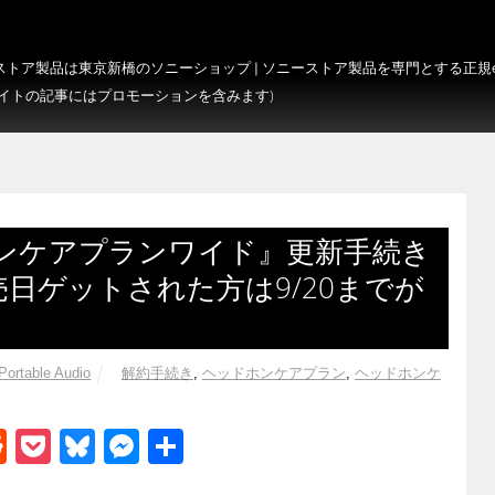
トア製品は東京新橋のソニーショップ | ソニーストア製品を専門とする正規e-S
サイトの記事にはプロモーションを含みます)
ンケアプランワイド』更新手続き
発売日ゲットされた方は9/20までが
Portable Audio
解約手続き
,
ヘッドホンケアプラン
,
ヘッドホンケ
R
P
Bl
M
共
e
o
u
e
有