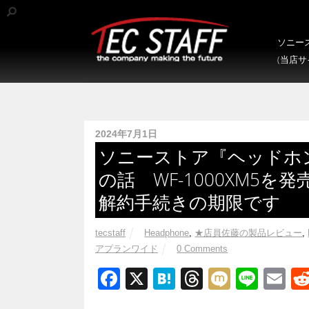
ソニース
(当店
2024年7月1日
ソニーストア『ヘッドホ
の話 WF-1000XM5を
解約手続きの期限です
tecstaff
Headphone
,
★店員佐藤の製品レビュー
,
アプランワイド
0 Comments
F
X
H
T
M
Li
E
a
at
hr
ixi
n
m