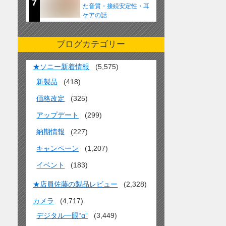
7
た音質・接続安定性・耳
ケアの話
ブログカテゴリー
★ソニー新着情報
(5,575)
新製品
(418)
価格改定
(325)
アップデート
(299)
納期情報
(227)
キャンペーン
(1,207)
イベント
(183)
★店員佐藤の製品レビュー
(2,328)
カメラ
(4,717)
デジタル一眼“α”
(3,449)