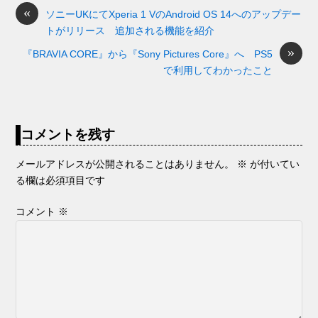
o
s
«
y
n
ソニーUKにてXperia 1 VのAndroid OS 14へのアップデー
トがリリース 追加される機能を紹介
o
g
»
『BRAVIA CORE』から『Sony Pictures Core』へ PS5
k
er
で利用してわかったこと
コメントを残す
メールアドレスが公開されることはありません。
※
が付いてい
る欄は必須項目です
コメント
※