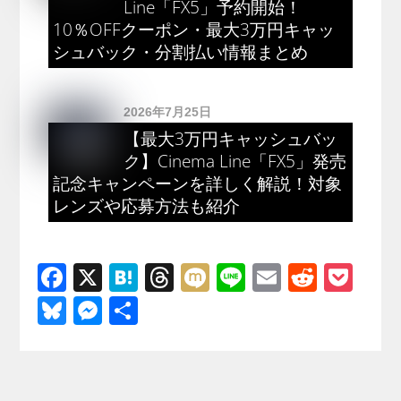
Line「FX5」予約開始！
10％OFFクーポン・最大3万円キャッ
シュバック・分割払い情報まとめ
2026年7月25日
【最大3万円キャッシュバッ
ク】Cinema Line「FX5」発売
記念キャンペーンを詳しく解説！対象
レンズや応募方法も紹介
F
X
H
T
M
Li
E
R
P
a
at
hr
ixi
n
m
e
o
Bl
M
共
c
e
e
e
ail
d
ck
u
e
有
e
n
a
di
et
e
ss
b
a
d
t
sk
e