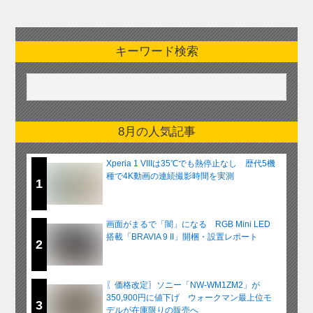
キーワード検索
8月の人気記事
Xperia 1 VIIIは35℃でも熱停止なし 歴代5機
種で4K動画の連続撮影時間を実測
1
画面がまるで「闇」になる RGB Mini LED
搭載「BRAVIA 9 II」開梱・設置レポート
2
〖価格改定〗ソニー「NW-WM1ZM2」が
350,900円に値下げ ウォークマン最上位モ
3
デルが在庫限りの販売へ