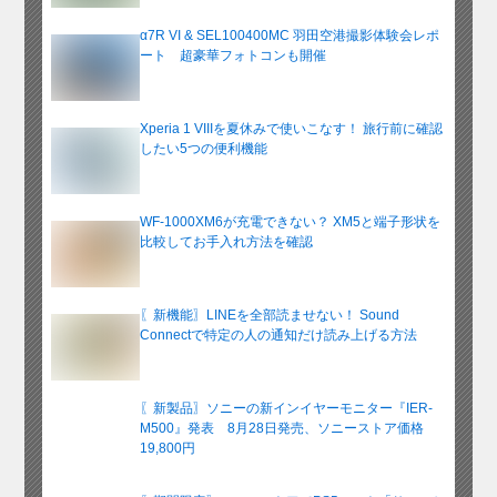
α7R VI & SEL100400MC 羽田空港撮影体験会レポ
ート 超豪華フォトコンも開催
Xperia 1 VIIIを夏休みで使いこなす！ 旅行前に確認
したい5つの便利機能
WF-1000XM6が充電できない？ XM5と端子形状を
比較してお手入れ方法を確認
〖新機能〗LINEを全部読ませない！ Sound
Connectで特定の人の通知だけ読み上げる方法
〖新製品〗ソニーの新インイヤーモニター『IER-
M500』発表 8月28日発売、ソニーストア価格
19,800円