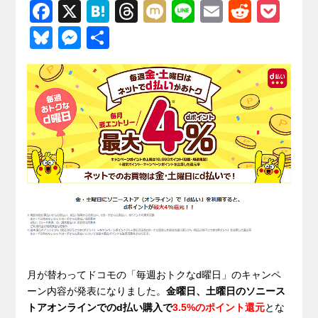
F
X
H
T
M
Li
E
R
P
a
at
hr
ixi
n
m
e
o
Bl
M
共
c
e
e
e
ail
d
ck
u
e
有
e
n
a
di
et
e
ss
b
a
d
t
sk
e
o
s
y
n
o
g
k
er
月が替わってドコモの「毎週おトクなd曜日」のキャンペ
ーン内容が発表になりました。
金曜日、土曜日のソニース
トアオンラインでのd払い購入で
3.5%のポイント還元
とな