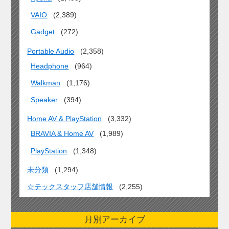
VAIO
(2,389)
Gadget
(272)
Portable Audio
(2,358)
Headphone
(964)
Walkman
(1,176)
Speaker
(394)
Home AV & PlayStation
(3,332)
BRAVIA & Home AV
(1,989)
PlayStation
(1,348)
未分類
(1,294)
☆テックスタッフ店舗情報
(2,255)
月別アーカイブ