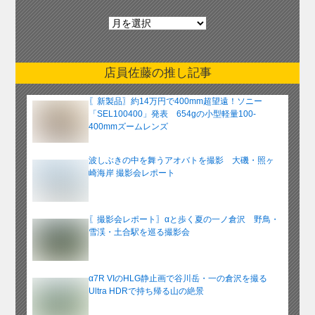
月
別
ア
ー
店員佐藤の推し記事
カ
イ
〖新製品〗約14万円で400mm超望遠！ソニー
ブ
「SEL100400」発表 654gの小型軽量100-
400mmズームレンズ
波しぶきの中を舞うアオバトを撮影 大磯・照ヶ
崎海岸 撮影会レポート
〖撮影会レポート〗αと歩く夏の一ノ倉沢 野鳥・
雪渓・土合駅を巡る撮影会
α7R VIのHLG静止画で谷川岳・一の倉沢を撮る
Ultra HDRで持ち帰る山の絶景