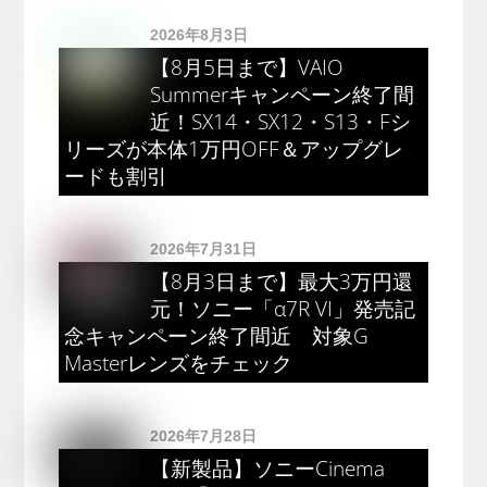
2026年8月3日
【8月5日まで】VAIO
Summerキャンペーン終了間
近！SX14・SX12・S13・Fシ
リーズが本体1万円OFF＆アップグレ
ードも割引
2026年7月31日
【8月3日まで】最大3万円還
元！ソニー「α7R VI」発売記
念キャンペーン終了間近 対象G
Masterレンズをチェック
2026年7月28日
【新製品】ソニーCinema