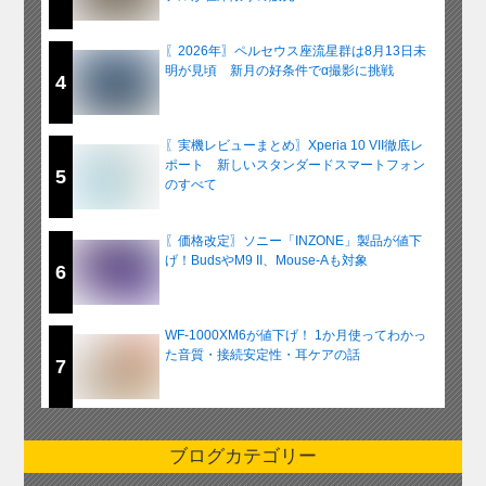
〖2026年〗ペルセウス座流星群は8月13日未
明が見頃 新月の好条件でα撮影に挑戦
4
〖実機レビューまとめ〗Xperia 10 VII徹底レ
ポート 新しいスタンダードスマートフォン
5
のすべて
〖価格改定〗ソニー「INZONE」製品が値下
げ！BudsやM9 II、Mouse-Aも対象
6
WF-1000XM6が値下げ！ 1か月使ってわかっ
た音質・接続安定性・耳ケアの話
7
ブログカテゴリー