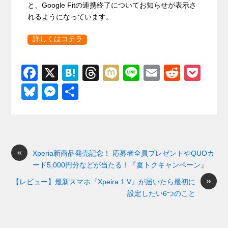
と、Google Fitの連携終了についてお知らせが表示さ
れるようになっています。
詳しくはコチラ
F
X
H
T
M
Li
E
R
P
a
at
hr
ixi
n
m
e
o
Bl
M
共
c
e
e
e
ail
d
ck
u
e
有
e
n
a
di
et
e
ss
b
a
d
t
sk
e
o
s
«
y
n
Xperia新商品発売記念！ 応募者全員プレゼントやQUOカ
ード5,000円分などが当たる！『夏トクキャンペーン』
o
g
»
【レビュー】最新スマホ『Xpeira 1 V』が届いたら最初に
k
er
設定したい6つのこと