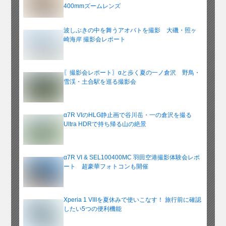
400mmズームレンズ
波しぶきの中を舞うアオバトを撮影 大磯・照ヶ
崎海岸 撮影会レポート
〖撮影会レポート〗αと歩く夏の一ノ倉沢 野鳥・
雪渓・土合駅を巡る撮影会
α7R VIのHLG静止画で谷川岳・一の倉沢を撮る
Ultra HDRで持ち帰る山の絶景
α7R VI & SEL100400MC 羽田空港撮影体験会レポ
ート 超豪華フォトコンも開催
Xperia 1 VIIIを夏休みで使いこなす！ 旅行前に確認
したい5つの便利機能