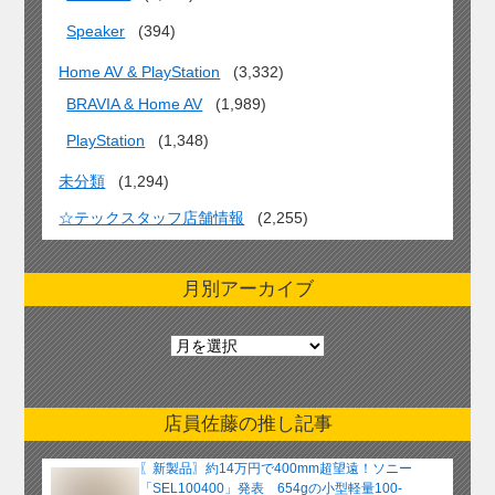
Speaker
(394)
Home AV & PlayStation
(3,332)
BRAVIA & Home AV
(1,989)
PlayStation
(1,348)
未分類
(1,294)
☆テックスタッフ店舗情報
(2,255)
月別アーカイブ
月
別
ア
ー
店員佐藤の推し記事
カ
イ
〖新製品〗約14万円で400mm超望遠！ソニー
ブ
「SEL100400」発表 654gの小型軽量100-