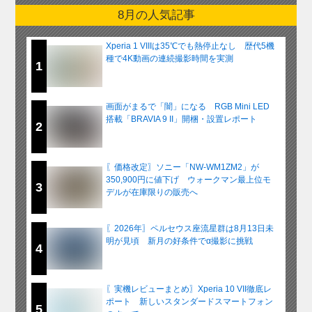
8月の人気記事
Xperia 1 VIIIは35℃でも熱停止なし 歴代5機
種で4K動画の連続撮影時間を実測
1
画面がまるで「闇」になる RGB Mini LED
搭載「BRAVIA 9 II」開梱・設置レポート
2
〖価格改定〗ソニー「NW-WM1ZM2」が
350,900円に値下げ ウォークマン最上位モ
3
デルが在庫限りの販売へ
〖2026年〗ペルセウス座流星群は8月13日未
明が見頃 新月の好条件でα撮影に挑戦
4
〖実機レビューまとめ〗Xperia 10 VII徹底レ
ポート 新しいスタンダードスマートフォン
5