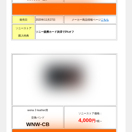
発売日
2020年11月27日
メーカー商品情報ページ
こちら
ソニーストア
ソニー提携カード決済で3%オフ
購入特典
wena 3 leather用
ソニーストア価格：
交換バンド
4,000
円
+税～
WNW-CB