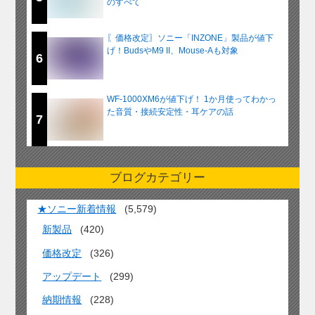
のすべて
〖価格改定〗ソニー「INZONE」製品が値下
げ！BudsやM9 II、Mouse-Aも対象
6
WF-1000XM6が値下げ！ 1か月使ってわかっ
た音質・接続安定性・耳ケアの話
7
ブログカテゴリー
★ソニー新着情報
(5,579)
新製品
(420)
価格改定
(326)
アップデート
(299)
納期情報
(228)