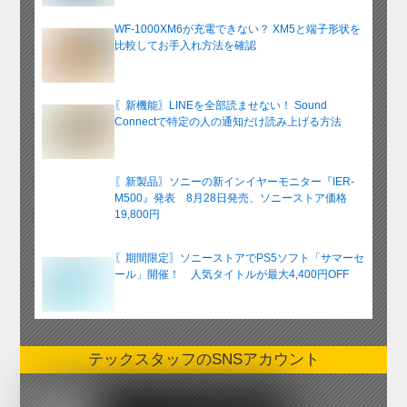
WF-1000XM6が充電できない？ XM5と端子形状を
比較してお手入れ方法を確認
〖新機能〗LINEを全部読ませない！ Sound
Connectで特定の人の通知だけ読み上げる方法
〖新製品〗ソニーの新インイヤーモニター『IER-
M500』発表 8月28日発売、ソニーストア価格
19,800円
〖期間限定〗ソニーストアでPS5ソフト「サマーセ
ール」開催！ 人気タイトルが最大4,400円OFF
テックスタッフのSNSアカウント