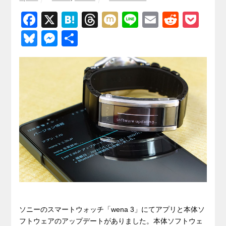
F
X
H
T
M
Li
E
R
P
a
at
hr
ixi
n
m
e
o
Bl
M
共
c
e
e
e
ail
d
ck
u
e
有
e
n
a
di
et
e
ss
b
a
d
t
sk
e
o
s
y
n
o
g
k
er
ソニーのスマートウォッチ「wena 3」にてアプリと本体ソ
フトウェアのアップデートがありました。本体ソフトウェ