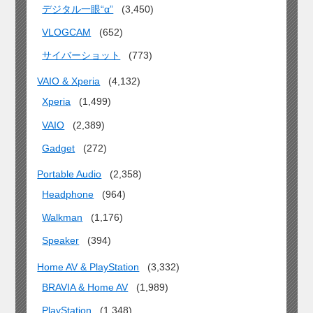
デジタル一眼“α”
(3,450)
VLOGCAM
(652)
サイバーショット
(773)
VAIO & Xperia
(4,132)
Xperia
(1,499)
VAIO
(2,389)
Gadget
(272)
Portable Audio
(2,358)
Headphone
(964)
Walkman
(1,176)
Speaker
(394)
Home AV & PlayStation
(3,332)
BRAVIA & Home AV
(1,989)
PlayStation
(1,348)