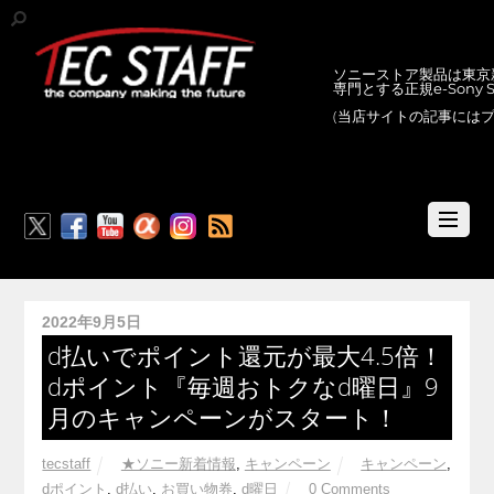
ソニーストア製品は東京新
専門とする正規e-Sony
(当店サイトの記事には
RSS
2022年9月5日
d払いでポイント還元が最大4.5倍！
dポイント『毎週おトクなd曜日』9
月のキャンペーンがスタート！
tecstaff
★ソニー新着情報
,
キャンペーン
キャンペーン
,
dポイント
,
d払い
,
お買い物券
,
d曜日
0 Comments