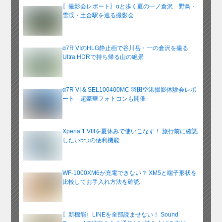
〖撮影会レポート〗αと歩く夏の一ノ倉沢 野鳥・
雪渓・土合駅を巡る撮影会
α7R VIのHLG静止画で谷川岳・一の倉沢を撮る
Ultra HDRで持ち帰る山の絶景
α7R VI & SEL100400MC 羽田空港撮影体験会レポ
ート 超豪華フォトコンも開催
Xperia 1 VIIIを夏休みで使いこなす！ 旅行前に確認
したい5つの便利機能
WF-1000XM6が充電できない？ XM5と端子形状を
比較してお手入れ方法を確認
〖新機能〗LINEを全部読ませない！ Sound