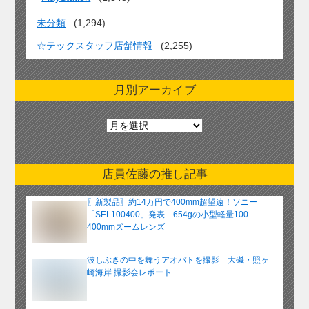
未分類
(1,294)
☆テックスタッフ店舗情報
(2,255)
月別アーカイブ
月
別
ア
ー
店員佐藤の推し記事
カ
イ
〖新製品〗約14万円で400mm超望遠！ソニー
ブ
「SEL100400」発表 654gの小型軽量100-
400mmズームレンズ
波しぶきの中を舞うアオバトを撮影 大磯・照ヶ
崎海岸 撮影会レポート