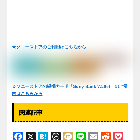
★ソニーストアのご利用はこちらから
☆ソニーストアの提携カード「Sony Bank Wallet」のご案
内はこちらから
関連記事
F
X
H
T
M
Li
E
R
P