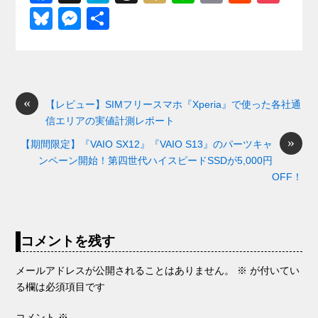
a
at
hr
ixi
n
m
e
o
Bl
M
共
c
e
e
e
ail
d
ck
u
e
有
e
n
a
di
et
e
ss
b
a
d
t
sk
e
o
s
«
y
n
【レビュー】SIMフリースマホ『Xperia』で使った各社通
信エリアの実値計測レポート
o
g
»
【期間限定】『VAIO SX12』『VAIO S13』のパーツキャ
k
er
ンペーン開始！第四世代ハイスピードSSDが5,000円
OFF！
コメントを残す
メールアドレスが公開されることはありません。
※
が付いてい
る欄は必須項目です
コメント
※