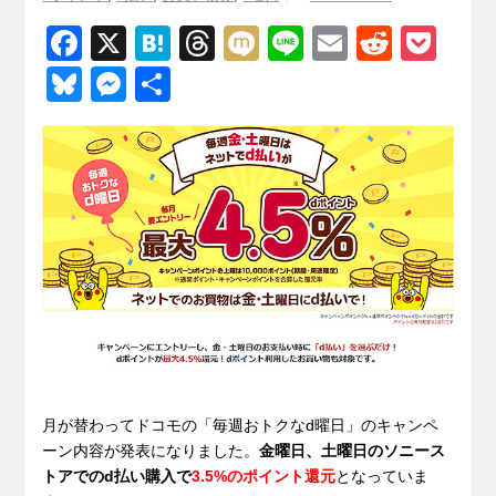
F
X
H
T
M
Li
E
R
P
a
at
hr
ixi
n
m
e
o
Bl
M
共
c
e
e
e
ail
d
ck
u
e
有
e
n
a
di
et
e
ss
b
a
d
t
sk
e
o
s
y
n
o
g
k
er
月が替わってドコモの「毎週おトクなd曜日」のキャンペ
ーン内容が発表になりました。
金曜日、土曜日のソニース
トアでのd払い購入で
3.5%のポイント還元
となっていま