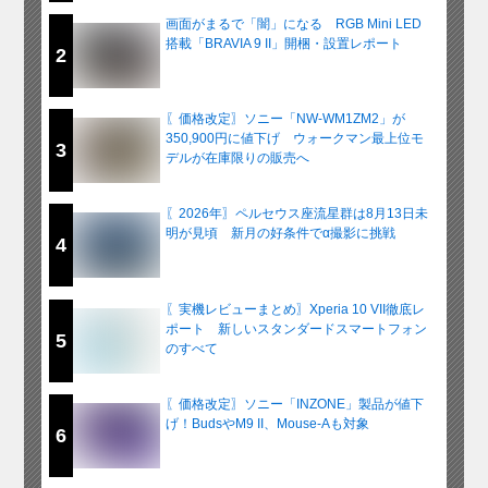
画面がまるで「闇」になる RGB Mini LED
搭載「BRAVIA 9 II」開梱・設置レポート
2
〖価格改定〗ソニー「NW-WM1ZM2」が
350,900円に値下げ ウォークマン最上位モ
3
デルが在庫限りの販売へ
〖2026年〗ペルセウス座流星群は8月13日未
明が見頃 新月の好条件でα撮影に挑戦
4
〖実機レビューまとめ〗Xperia 10 VII徹底レ
ポート 新しいスタンダードスマートフォン
5
のすべて
〖価格改定〗ソニー「INZONE」製品が値下
げ！BudsやM9 II、Mouse-Aも対象
6