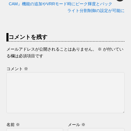
k
er
CAM』機能の追加やVRRモード時にピーク輝度とバック
ライト分割制御の設定が可能に
コメントを残す
メールアドレスが公開されることはありません。
※
が付いてい
る欄は必須項目です
コメント
※
名前
※
メール
※