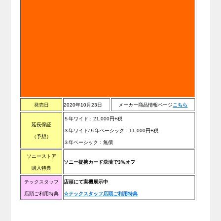
発売日
2020年10月23日
メーカー商品情報ページ
こちら
５年ワイド：21,000円+税
延長保証
３年ワイド/５年ベーシック：11,000円+税
（予想）
３年ベーシック：無償
ソニーストア
ソニー提携カード決済で3%オフ
購入特典
テックスタッフ
店頭にて実機展示中
店頭ご利用特典
☆テックスタッフ店頭ご利用特典