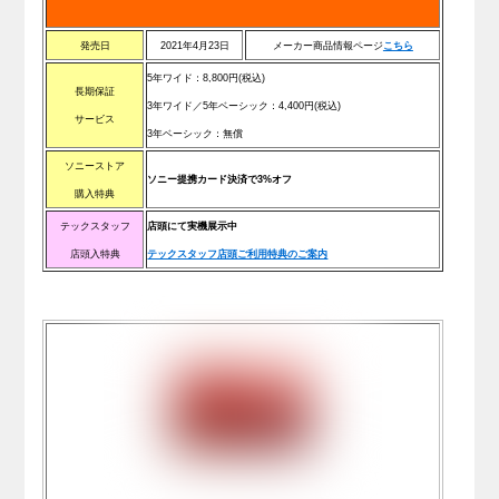
発売日
2021年4月23日
メーカー商品情報ページ
こちら
5年ワイド：
8,800
円(税込)
長期保証
3年ワイド／5年ベーシック：
4,400
円(税込)
サービス
3年ベーシック：無償
ソニーストア
ソニー提携カード決済で3%オフ
購入特典
テックスタッフ
店頭にて実機展示中
店頭入特典
テックスタッフ店頭ご利用特典のご案内