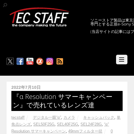
ソニーストア製品は東京新
専門とする正規e-Sony
(当店サイトの記事には
RSS
2022年7月10日
『α Resolution サマーキャンペー
ン』で売れているレンズ達
tecstaff
デジタル一眼“α”
,
カメラ
キャッシュバック
,
単
焦点レンズ
,
SEL50F25G
,
SEL40F25G
,
SEL24F28G
,
“α”
Resolution サマーキャンペーン
,
49mmフィルター径
0