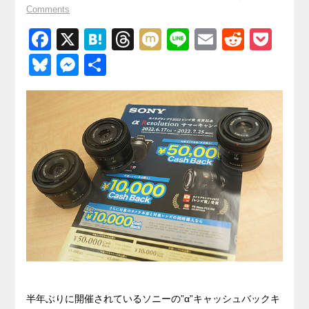
Comments
F
X
H
T
M
Li
E
R
P
a
at
hr
ixi
n
m
e
o
Bl
M
共
c
e
e
e
ail
d
ck
u
e
有
e
n
a
di
et
e
ss
b
a
d
t
sk
e
o
s
y
n
o
g
k
er
半年ぶりに開催されているソニーの”α”キャッシュバックキ