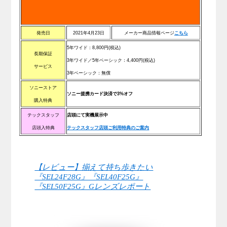
発売日
2021年4月23日
メーカー商品情報ページ
こちら
5年ワイド：
8,800
円(税込)
長期保証
3年ワイド／5年ベーシック：
4,400
円(税込)
サービス
3年ベーシック：無償
ソニーストア
ソニー提携カード決済で3%オフ
購入特典
テックスタッフ
店頭にて実機展示中
店頭入特典
テックスタッフ店頭ご利用特典のご案内
【レビュー】揃えて持ち歩きたい
『SEL24F28G』『SEL40F25G』
『SEL50F25G』Gレンズレポート