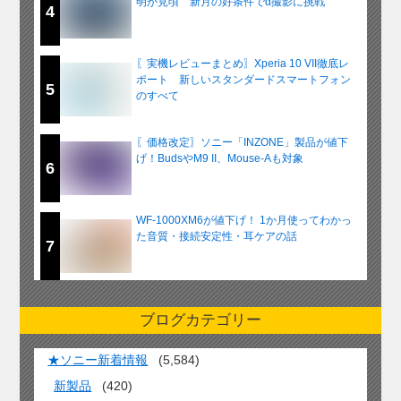
明が見頃 新月の好条件でα撮影に挑戦
4
〖実機レビューまとめ〗Xperia 10 VII徹底レ
ポート 新しいスタンダードスマートフォン
5
のすべて
〖価格改定〗ソニー「INZONE」製品が値下
げ！BudsやM9 II、Mouse-Aも対象
6
WF-1000XM6が値下げ！ 1か月使ってわかっ
た音質・接続安定性・耳ケアの話
7
ブログカテゴリー
★ソニー新着情報
(5,584)
新製品
(420)