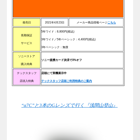
発売日
2021年4月23日
メーカー商品情報ページ
こちら
5年ワイド：
8,800
円(税込)
長期保証
3年ワイド／5年ベーシック：
4,400
円(税込)
サービス
3年ベーシック：無償
ソニーストア
ソニー提携カード決済で3%オフ
購入特典
テックスタッフ
店頭にて実機展示中
店頭入特典
テックスタッフ店頭ご利用特典のご案内
“α7C”と3本のGレンズで行く『浅間山登山』