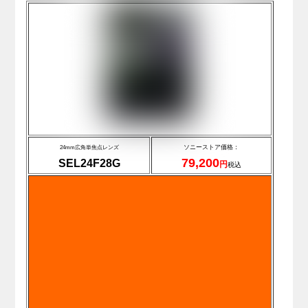
ソニーストア価格：
24mm広角単焦点レンズ
79,200
SEL24F28G
円
税込