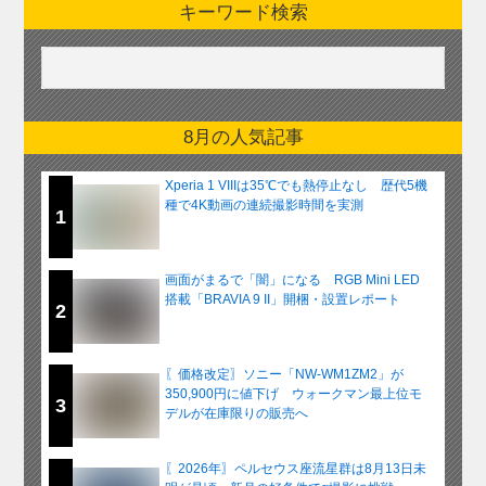
キーワード検索
8月の人気記事
Xperia 1 VIIIは35℃でも熱停止なし 歴代5機
種で4K動画の連続撮影時間を実測
1
画面がまるで「闇」になる RGB Mini LED
搭載「BRAVIA 9 II」開梱・設置レポート
2
〖価格改定〗ソニー「NW-WM1ZM2」が
350,900円に値下げ ウォークマン最上位モ
3
デルが在庫限りの販売へ
〖2026年〗ペルセウス座流星群は8月13日未