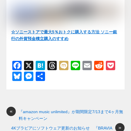
☆ソニーストアで最大5％おトクに購入する方法 ソニー銀
行の外貨預金積立購入のすすめ
F
X
H
T
M
Li
E
R
P
a
at
hr
ixi
n
m
e
o
Bl
M
共
c
e
e
e
ail
d
ck
u
e
有
e
n
a
di
et
e
ss
b
a
d
t
sk
e
o
s
«
y
n
『amazon music unlimited』が期間限定7/13まで4ヶ月無
料キャンペーン
o
g
»
4Kブラビアにソフトウェア更新のお知らせ 『BRAVIA