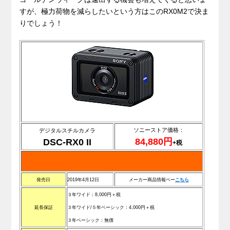
すが、極力荷物を減らしたいという方はこのRX0M2で決ま
りでしょう！
ソニーストア価格：
デジタルスチルカメラ
84,880円
DSC-RX0 II
+税
発売日
2019年4月12日
メーカー商品情報ペー
こちら
３年ワイド：8,000円＋税
延長保証
３年ワイド/５年ベーシック：4,000円＋税
３年ベーシック：無償