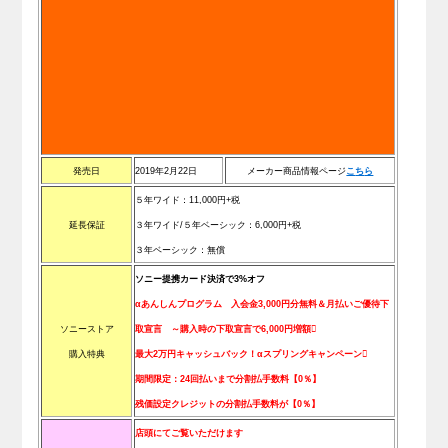
発売日
2019年2月22日
メーカー商品情報ページ
こ
ち
ら
５年ワイド：11,000円+税
延長保証
３年ワイド/
５年ベーシック：6,000円+税
３
年ベーシック：無償
ソニー提携カード決済で3%オフ
αあんしんプログラム 入会金3,000円分無料＆月払いご優待下
ソニーストア
取宣言 ～購入時の下取宣言で6,000円増額
購入特典
最大2万円キャッシュバック！αスプリングキャンペーン
期間限定：24回払いまで分割払手数料【0％】
残価設定クレジットの分割払手数料が【0％】
店頭にてご覧いただけます