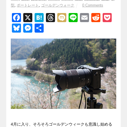
型
,
ポートレート
,
ゴールデンウォーク
0 Comments
F
X
H
T
M
Li
E
R
P
a
at
hr
ixi
n
m
e
o
Bl
M
共
c
e
e
e
ail
d
ck
u
e
有
e
n
a
di
et
e
ss
b
a
d
t
sk
e
o
s
y
n
o
g
k
er
4月に入り、そろそろゴールデンウィークも意識し始める