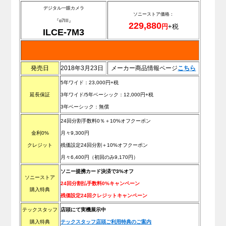
デジタル一眼カメラ
ソニーストア価格：
『α7III』
229,880
円
+税
ILCE-7M3
発売日
2018年3月23日
メーカー商品情報ページ
こ
ち
ら
5年ワイド：23,000円+税
延長保証
3年ワイド/5年ベーシック：12,000円+税
3年ベーシック：無償
24回分割手数料0％＋10%オフクーポン
金利0%
月々9,300円
クレジット
残価設定24回分割＋10%オフクーポン
月々6,400円（初回のみ9,170円）
ソニー提携カード決済で3%オフ
ソニーストア
24回分割払手数料0%キャンペーン
購入特典
残価設定24回クレジットキャンペーン
テックスタッフ
店頭にて実機展示中
購入特典
テックスタッフ店頭ご利用特典のご案内