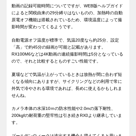
動画の記録可能時間についてですが、WEB版ヘルプガイド
によると関税由来の29分縛りはないものの、加熱時の自動
原電オフ機能は搭載されているため、環境温度によって撮
影時間が変わってくるようです。
自動電源オフ温度が標準で、気温20度なら約25分、設定
「高」で約45分の録画が可能と記載があります。
RX100M6などは4K動画の連続撮影時間は5分となっている
ので、それと比較するとものすごい性能です。
夏場などで気温が上がっているときは放熱が間に合わず短
くなる傾向にありますが、サイクリングなどの利用で常に
外気で冷やされる環境であれば、長めに使えるかもしれま
せんね。
カメラ本体の水深10ｍの防水性能や2.0mの落下耐性、
200kgfの耐荷重の堅牢性は引き続きRX0より継承していま
す。
ゴールデンウィークは遠出する機会も増えてくると思いま