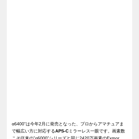
α6400”は今年2月に発売となった、プロからアマチュアま
で幅広い方に対応する
APS-C
ミラーレス一眼です。画素数
こそ従来の”α6000”シリーズと同じ2420万画素のExmor