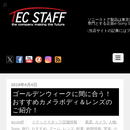
ソニーストア製品は東京新
専門とする正規e-Sony
(当店サイトの記事には
RSS
2019年4月4日
ゴールデンウィークに間に合う！
おすすめカメラボディ＆レンズの
ご紹介！
tecstaff
☆テックスタッフ店舗情報
風景
,
カメラ
,
人物
,
Sony
,
旅行
,
おすすめ
,
ズーム
,
レンズ
,
軽量
,
納期情報
,
望遠
,
小