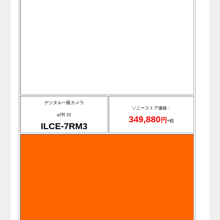
デジタル一眼カメラ
ソニーストア価格：
α7R III
349,880
円
+税
ILCE-7RM3