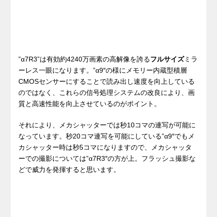
”α7R3”は有効約4240万画素の高解像を誇る
フルサイズ
ミラ
ーレス一眼になります。”α9″の様にメモリー内蔵型積層
CMOSセンサーにすることで読み出し速度を向上している
のではなく、これらの信号処理システムの改良により、画
質と高速性能を向上させているのがポイント。
それにより、メカシャッターでは秒10コマの連写が可能に
なっています。秒20コマ連写を可能にしている”α9″でもメ
カシャッター時は秒5コマになりますので、メカシャッタ
ーでの撮影については”α7R3″の方が上。フラッシュ撮影な
どで威力を発揮すると思います。