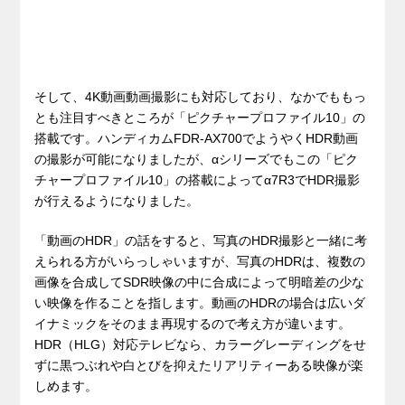
そして、4K動画動画撮影にも対応しており、なかでももっ
とも注目すべきところが「ピクチャープロファイル10」の
搭載です。ハンディカムFDR-AX700でようやくHDR動画
の撮影が可能になりましたが、αシリーズでもこの「ピク
チャープロファイル10」の搭載によってα7R3でHDR撮影
が行えるようになりました。
「動画のHDR」の話をすると、写真のHDR撮影と一緒に考
えられる方がいらっしゃいますが、写真のHDRは、複数の
画像を合成してSDR映像の中に合成によって明暗差の少な
い映像を作ることを指します。動画のHDRの場合は広いダ
イナミックをそのまま再現するので考え方が違います。
HDR（HLG）対応テレビなら、カラーグレーディングをせ
ずに黒つぶれや白とびを抑えたリアリティーある映像が楽
しめます。