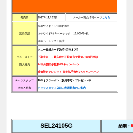
発売日
2017年11月25日
メーカー商品情報ページ
こ
ち
ら
５年ワイド：37,000円+税
延長保証
３年ワイド/
５年ベーシック：19,000円+税
３
年ベーシック：無償
ソニー提携カード決済で3%オフ
ソニーストア
下取宣言 ～購入時の下取宣言で最大7,000円増額
購入特典
24回分割払手数料0%キャンペーン
残価設定クレジット 分割払手数料0％キャンペーン
テックスタッフ
10%オフクーポン（併用不可）プレゼント中
店頭入特典
テックスタッフ店頭ご利用特典のご案内
SEL24105G
納期：