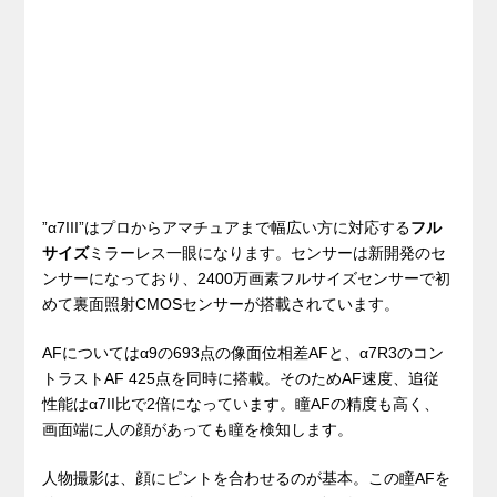
”α7III”はプロからアマチュアまで幅広い方に対応する
フル
サイズ
ミラーレス一眼になります。センサーは新開発のセ
ンサーになっており、2400万画素フルサイズセンサーで初
めて裏面照射CMOSセンサーが搭載されています。
AFについてはα9の693点の像面位相差AFと、α7R3のコン
トラストAF 425点を同時に搭載。そのためAF速度、追従
性能はα7II比で2倍になっています。瞳AFの精度も高く、
画面端に人の顔があっても瞳を検知します。
人物撮影は、顔にピントを合わせるのが基本。この瞳AFを