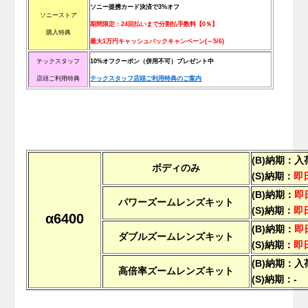
ソニー提携カード決済で3%オフ
ソニーストア
期間限定：24回払いまで分割払手数料【0％】
購入特典
最大1万円キャッシュバックキャンペーン(～5/6)
テックスタッフ
10%オフクーポン（併用不可）プレゼント中
店頭ご利用特典
テックスタッフ店頭ご利用特典のご案内
(B)納期：
ボディのみ
(S)納期：
即
(B)納期：
即
パワーズームレンズキット
(S)納期：
即
α6400
(B)納期：
即
ダブルズームレンズキット
(S)納期：
即
(B)納期：
高倍率ズームレンズキット
(S)納期：-