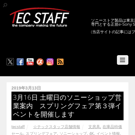
ソニーストア製品は東京新
専門とする正規e-Sony
(当店サイトの記事には
RSS
2019年3月13日
3月16日 土曜日のソニーショップ営
業案内 スプリングフェア第３弾イ
ベントを開催します
tecstaff
☆テックスタッフ店舗情報
文房具
,
在庫品特価
セール
,
スプリングフェア
,
ソニーショップ
,
4K
,
イベント情報
,