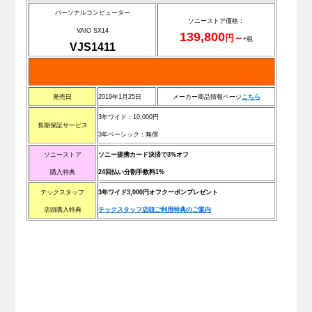
パーソナルコンピューター
ソニーストア価格：
VAIO SX14
139,800
円～
+税
VJS1411
発売日
2019年1月25日
メーカー商品情報ページ
こちら
3年ワイド：10,000円
長期保証サービス
3年ベーシック：無償
ソニーストア
ソニー提携カード決済で3%オフ
購入特典
24回払い分割手数料1%
テックスタッフ
3年ワイド3,000円オフクーポンプレゼント
店頭購入特典
テックスタッフ店頭ご利用特典のご案内
.