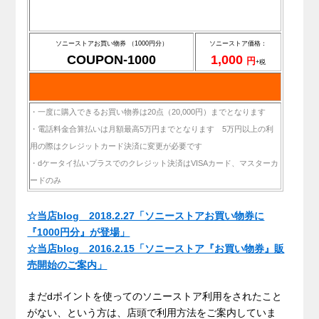
ソニーストアお買い物券 （1000円分）
ソニーストア価格：
COUPON-1000
1,000
円
+税
・一度に購入できるお買い物券は20点（20,000円）までとなります
・電話料金合算払いは月額最高5万円までとなります 5万円以上の利
用の際はクレジットカード決済に変更が必要です
・dケータイ払いプラスでのクレジット決済はVISAカード、マスターカ
ードのみ
.
☆当店blog 2018.2.27「ソニーストアお買い物券に
『1000円分』が登場」
☆当店blog 2016.2.15「ソニーストア『お買い物券』販
売開始のご案内」
まだdポイントを使ってのソニーストア利用をされたこと
がない、という方は、店頭で利用方法をご案内していま