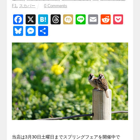
F1
,
スカパー
0 Comments
F
X
H
T
M
Li
E
R
P
a
at
hr
ixi
n
m
e
o
Bl
M
共
c
e
e
e
ail
d
ck
u
e
有
e
n
a
di
et
e
ss
b
a
d
t
sk
e
o
s
y
n
o
g
k
er
当店は3月30日土曜日までスプリングフェアを開催中で