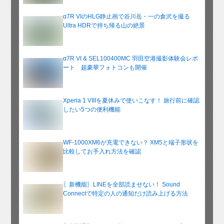
α7R VIのHLG静止画で谷川岳・一の倉沢を撮る
Ultra HDRで持ち帰る山の絶景
α7R VI & SEL100400MC 羽田空港撮影体験会レポ
ート 超豪華フォトコンも開催
Xperia 1 VIIIを夏休みで使いこなす！ 旅行前に確認
したい5つの便利機能
WF-1000XM6が充電できない？ XM5と端子形状を
比較してお手入れ方法を確認
〖新機能〗LINEを全部読ませない！ Sound
Connectで特定の人の通知だけ読み上げる方法