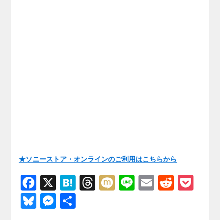
★ソニーストア・オンラインのご利用はこちらから
F
X
H
T
M
Li
E
R
P
a
at
hr
ixi
n
m
e
o
Bl
M
共
c
e
e
e
ail
d
ck
u
e
有