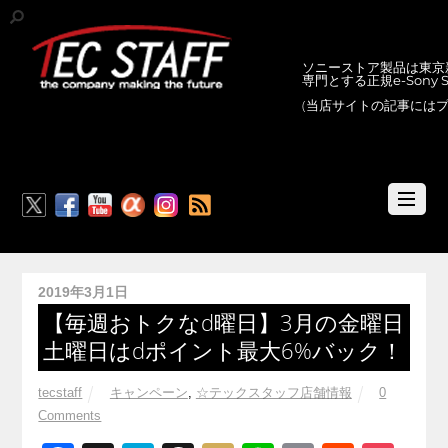
ソニーストア製品は東京新
専門とする正規e-Sony
(当店サイトの記事には
RSS
2019年3月1日
【毎週おトクなd曜日】3月の金曜日
土曜日はdポイント最大6%バック！
tecstaff
キャンペーン
,
☆テックスタッフ店舗情報
0
Comments