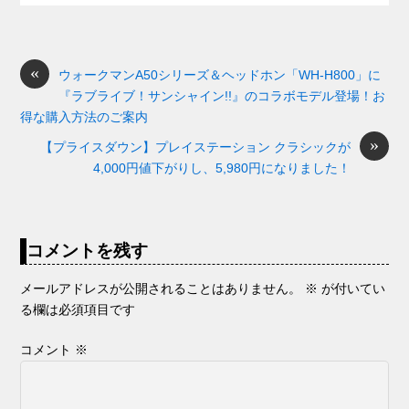
e
n
a
di
et
e
ss
b
a
d
t
sk
e
o
s
«
y
n
ウォークマンA50シリーズ＆ヘッドホン「WH-H800」に
『ラブライブ！サンシャイン!!』のコラボモデル登場！お
o
g
得な購入方法のご案内
k
er
»
【プライスダウン】プレイステーション クラシックが
4,000円値下がりし、5,980円になりました！
コメントを残す
メールアドレスが公開されることはありません。
※
が付いてい
る欄は必須項目です
コメント
※