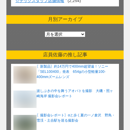
☆テックスタッフ店舗情報
(2,254)
月別アーカイブ
月
別
ア
ー
店員佐藤の推し記事
カ
イ
〖新製品〗約14万円で400mm超望遠！ソニー
ブ
「SEL100400」発表 654gの小型軽量100-
400mmズームレンズ
波しぶきの中を舞うアオバトを撮影 大磯・照ヶ
崎海岸 撮影会レポート
〖撮影会レポート〗αと歩く夏の一ノ倉沢 野鳥・
雪渓・土合駅を巡る撮影会