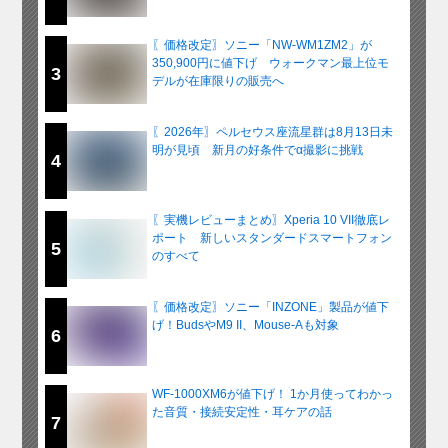
〖価格改定〗ソニー「NW-WM1ZM2」が
350,900円に値下げ ウォークマン最上位モ
3
デルが在庫限りの販売へ
〖2026年〗ペルセウス座流星群は8月13日未
明が見頃 新月の好条件でα撮影に挑戦
4
〖実機レビューまとめ〗Xperia 10 VII徹底レ
ポート 新しいスタンダードスマートフォン
5
のすべて
〖価格改定〗ソニー「INZONE」製品が値下
げ！BudsやM9 II、Mouse-Aも対象
6
WF-1000XM6が値下げ！ 1か月使ってわかっ
た音質・接続安定性・耳ケアの話
7