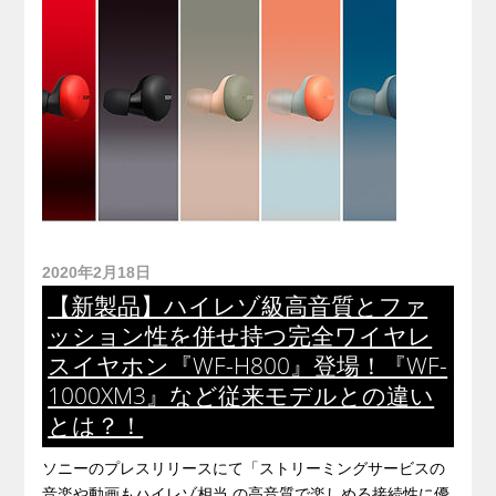
2020年2月18日
【新製品】ハイレゾ級高音質とファ
ッション性を併せ持つ完全ワイヤレ
スイヤホン『WF-H800』登場！『WF-
1000XM3』など従来モデルとの違い
とは？！
ソニーのプレスリリースにて「ストリーミングサービスの
音楽や動画もハイレゾ相当 の高音質で楽しめる接続性に優