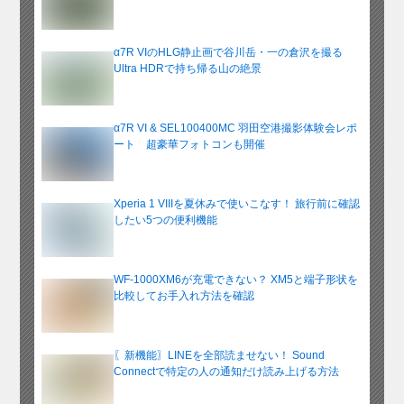
α7R VIのHLG静止画で谷川岳・一の倉沢を撮る
Ultra HDRで持ち帰る山の絶景
α7R VI & SEL100400MC 羽田空港撮影体験会レポ
ート 超豪華フォトコンも開催
Xperia 1 VIIIを夏休みで使いこなす！ 旅行前に確認
したい5つの便利機能
WF-1000XM6が充電できない？ XM5と端子形状を
比較してお手入れ方法を確認
〖新機能〗LINEを全部読ませない！ Sound
Connectで特定の人の通知だけ読み上げる方法