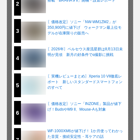
搭載「BRAVIA 9 II」開梱・設置レポート
2
〖価格改定〗ソニー「NW-WM1ZM2」が
350,900円に値下げ ウォークマン最上位モ
3
デルが在庫限りの販売へ
〖2026年〗ペルセウス座流星群は8月13日未
明が見頃 新月の好条件でα撮影に挑戦
4
〖実機レビューまとめ〗Xperia 10 VII徹底レ
ポート 新しいスタンダードスマートフォン
5
のすべて
〖価格改定〗ソニー「INZONE」製品が値下
げ！BudsやM9 II、Mouse-Aも対象
6
WF-1000XM6が値下げ！ 1か月使ってわかっ
た音質・接続安定性・耳ケアの話
7