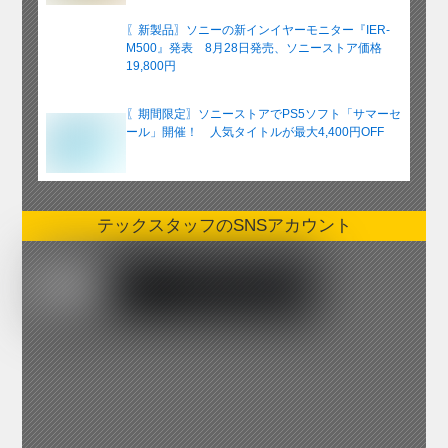
〖新製品〗ソニーの新インイヤーモニター『IER-
M500』発表 8月28日発売、ソニーストア価格
19,800円
〖期間限定〗ソニーストアでPS5ソフト「サマーセ
ール」開催！ 人気タイトルが最大4,400円OFF
テックスタッフのSNSアカウント