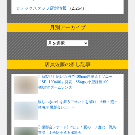
☆テックスタッフ店舗情報
(2,254)
月別アーカイブ
月
別
ア
ー
店員佐藤の推し記事
カ
イ
〖新製品〗約14万円で400mm超望遠！ソニー
ブ
「SEL100400」発表 654gの小型軽量100-
400mmズームレンズ
波しぶきの中を舞うアオバトを撮影 大磯・照ヶ
崎海岸 撮影会レポート
〖撮影会レポート〗αと歩く夏の一ノ倉沢 野鳥・
雪渓・土合駅を巡る撮影会