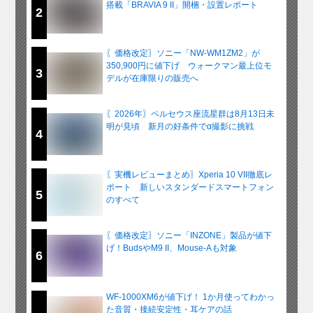
搭載「BRAVIA 9 II」開梱・設置レポート
2
〖価格改定〗ソニー「NW-WM1ZM2」が
350,900円に値下げ ウォークマン最上位モ
3
デルが在庫限りの販売へ
〖2026年〗ペルセウス座流星群は8月13日未
明が見頃 新月の好条件でα撮影に挑戦
4
〖実機レビューまとめ〗Xperia 10 VII徹底レ
ポート 新しいスタンダードスマートフォン
5
のすべて
〖価格改定〗ソニー「INZONE」製品が値下
げ！BudsやM9 II、Mouse-Aも対象
6
WF-1000XM6が値下げ！ 1か月使ってわかっ
た音質・接続安定性・耳ケアの話