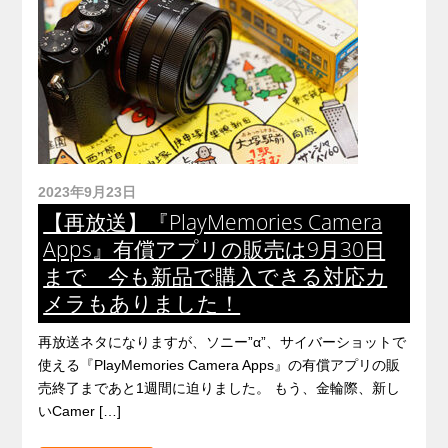
2023年9月23日
【再放送】『PlayMemories Camera
Apps』有償アプリの販売は9月30日
まで 今も新品で購入できる対応カ
メラもありました！
再放送ネタになりますが、ソニー”α”、サイバーショットで
使える『PlayMemories Camera Apps』の有償アプリの販
売終了まであと1週間に迫りました。 もう、金輪際、新し
いCamer […]