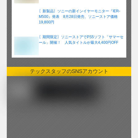
〖新製品〗ソニーの新インイヤーモニター『IER-
M500』発表 8月28日発売、ソニーストア価格
19,800円
〖期間限定〗ソニーストアでPS5ソフト「サマーセ
ール」開催！ 人気タイトルが最大4,400円OFF
テックスタッフのSNSアカウント