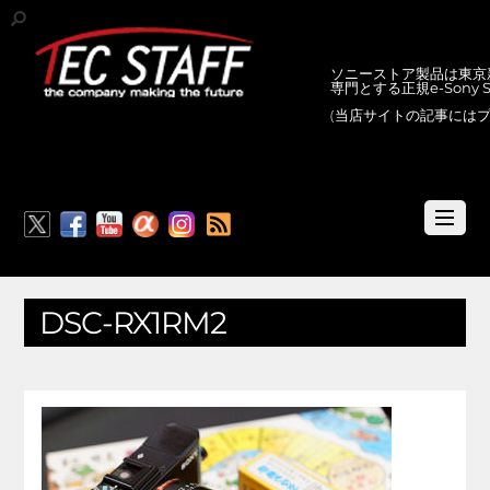
ソニーストア製品は東京新
専門とする正規e-Sony
(当店サイトの記事には
RSS
DSC-RX1RM2