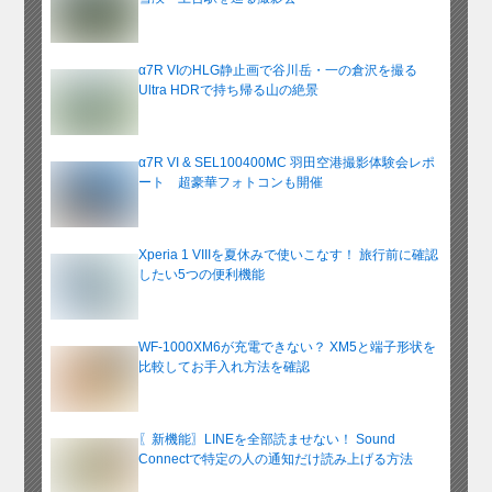
α7R VIのHLG静止画で谷川岳・一の倉沢を撮る
Ultra HDRで持ち帰る山の絶景
α7R VI & SEL100400MC 羽田空港撮影体験会レポ
ート 超豪華フォトコンも開催
Xperia 1 VIIIを夏休みで使いこなす！ 旅行前に確認
したい5つの便利機能
WF-1000XM6が充電できない？ XM5と端子形状を
比較してお手入れ方法を確認
〖新機能〗LINEを全部読ませない！ Sound
Connectで特定の人の通知だけ読み上げる方法