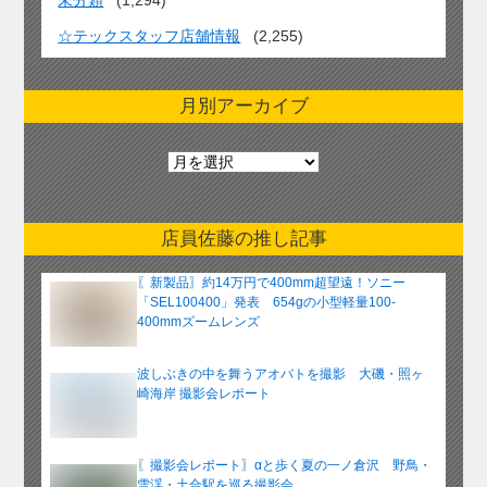
☆テックスタッフ店舗情報
(2,255)
月別アーカイブ
月
別
ア
ー
店員佐藤の推し記事
カ
イ
〖新製品〗約14万円で400mm超望遠！ソニー
ブ
「SEL100400」発表 654gの小型軽量100-
400mmズームレンズ
波しぶきの中を舞うアオバトを撮影 大磯・照ヶ
崎海岸 撮影会レポート
〖撮影会レポート〗αと歩く夏の一ノ倉沢 野鳥・
雪渓・土合駅を巡る撮影会