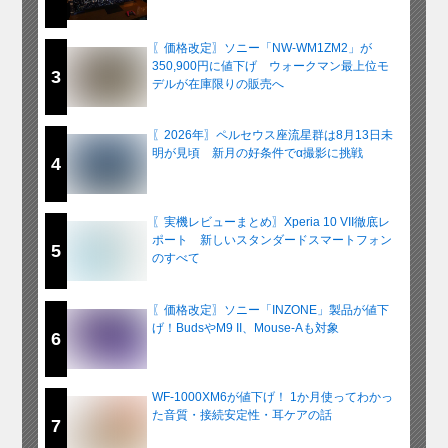
〖価格改定〗ソニー「NW-WM1ZM2」が
350,900円に値下げ ウォークマン最上位モ
3
デルが在庫限りの販売へ
〖2026年〗ペルセウス座流星群は8月13日未
明が見頃 新月の好条件でα撮影に挑戦
4
〖実機レビューまとめ〗Xperia 10 VII徹底レ
ポート 新しいスタンダードスマートフォン
5
のすべて
〖価格改定〗ソニー「INZONE」製品が値下
げ！BudsやM9 II、Mouse-Aも対象
6
WF-1000XM6が値下げ！ 1か月使ってわかっ
た音質・接続安定性・耳ケアの話
7