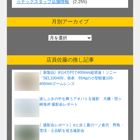
☆テックスタッフ店舗情報
(2,255)
月別アーカイブ
月
別
ア
ー
店員佐藤の推し記事
カ
イ
〖新製品〗約14万円で400mm超望遠！ソニー
ブ
「SEL100400」発表 654gの小型軽量100-
400mmズームレンズ
波しぶきの中を舞うアオバトを撮影 大磯・照ヶ
崎海岸 撮影会レポート
〖撮影会レポート〗αと歩く夏の一ノ倉沢 野鳥・
雪渓・土合駅を巡る撮影会