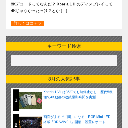
8Kデコードってなんだ？ Xperia 1 IIIのディスプレイって
4Kじゃなかったっけ？とか […]
詳しくはコチラ
キーワード検索
8月の人気記事
Xperia 1 VIIIは35℃でも熱停止なし 歴代5機
種で4K動画の連続撮影時間を実測
1
画面がまるで「闇」になる RGB Mini LED
搭載「BRAVIA 9 II」開梱・設置レポート
2