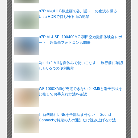
α7R VIのHLG静止画で谷川岳・一の倉沢を撮る
Ultra HDRで持ち帰る山の絶景
α7R VI & SEL100400MC 羽田空港撮影体験会レポ
ート 超豪華フォトコンも開催
Xperia 1 VIIIを夏休みで使いこなす！ 旅行前に確認
したい5つの便利機能
WF-1000XM6が充電できない？ XM5と端子形状を
比較してお手入れ方法を確認
〖新機能〗LINEを全部読ませない！ Sound
Connectで特定の人の通知だけ読み上げる方法