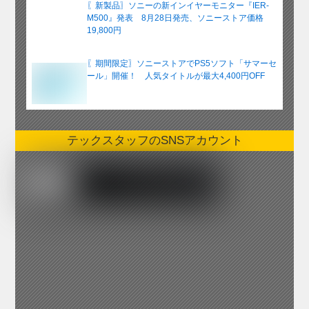
〖新製品〗ソニーの新インイヤーモニター『IER-
M500』発表 8月28日発売、ソニーストア価格
19,800円
〖期間限定〗ソニーストアでPS5ソフト「サマーセ
ール」開催！ 人気タイトルが最大4,400円OFF
テックスタッフのSNSアカウント