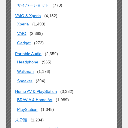
サイバーショット
(773)
VAIO & Xperia
(4,132)
Xperia
(1,499)
VAIO
(2,389)
Gadget
(272)
Portable Audio
(2,359)
Headphone
(965)
Walkman
(1,176)
Speaker
(394)
Home AV & PlayStation
(3,332)
BRAVIA & Home AV
(1,989)
PlayStation
(1,348)
未分類
(1,294)