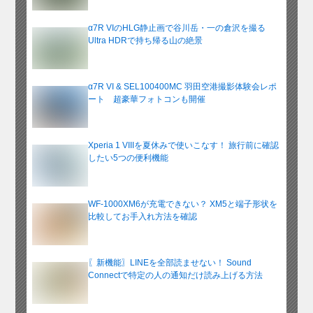
α7R VIのHLG静止画で谷川岳・一の倉沢を撮る
Ultra HDRで持ち帰る山の絶景
α7R VI & SEL100400MC 羽田空港撮影体験会レポ
ート 超豪華フォトコンも開催
Xperia 1 VIIIを夏休みで使いこなす！ 旅行前に確認
したい5つの便利機能
WF-1000XM6が充電できない？ XM5と端子形状を
比較してお手入れ方法を確認
〖新機能〗LINEを全部読ませない！ Sound
Connectで特定の人の通知だけ読み上げる方法