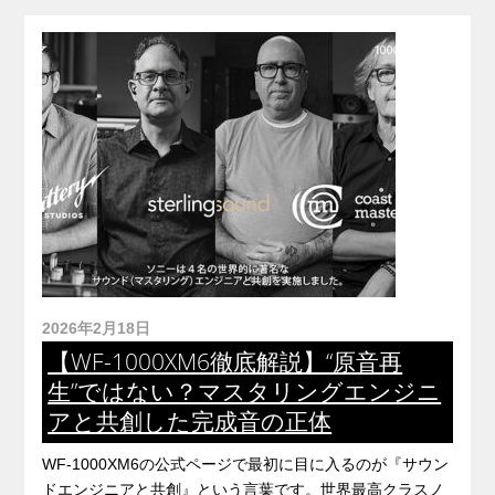
2026年2月18日
【WF-1000XM6徹底解説】“原音再
生”ではない？マスタリングエンジニ
アと共創した完成音の正体
WF-1000XM6の公式ページで最初に目に入るのが『サウン
ドエンジニアと共創』という言葉です。世界最高クラスノ