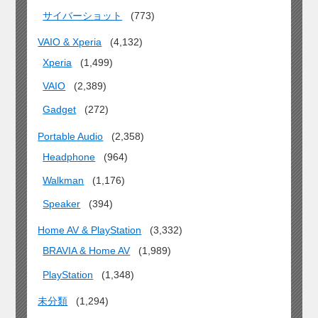
サイバーショット
(773)
VAIO & Xperia
(4,132)
Xperia
(1,499)
VAIO
(2,389)
Gadget
(272)
Portable Audio
(2,358)
Headphone
(964)
Walkman
(1,176)
Speaker
(394)
Home AV & PlayStation
(3,332)
BRAVIA & Home AV
(1,989)
PlayStation
(1,348)
未分類
(1,294)