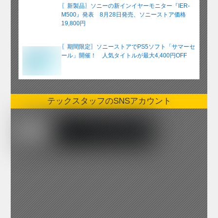
〖新製品〗ソニーの新インイヤーモニター『IER-
M500』発表 8月28日発売、ソニーストア価格
19,800円
〖期間限定〗ソニーストアでPS5ソフト「サマーセ
ール」開催！ 人気タイトルが最大4,400円OFF
テックスタッフのSNSアカウント