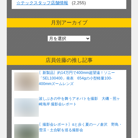
☆テックスタッフ店舗情報
(2,255)
月別アーカイブ
月
別
ア
ー
店員佐藤の推し記事
カ
イ
〖新製品〗約14万円で400mm超望遠！ソニー
ブ
「SEL100400」発表 654gの小型軽量100-
400mmズームレンズ
波しぶきの中を舞うアオバトを撮影 大磯・照ヶ
崎海岸 撮影会レポート
〖撮影会レポート〗αと歩く夏の一ノ倉沢 野鳥・
雪渓・土合駅を巡る撮影会