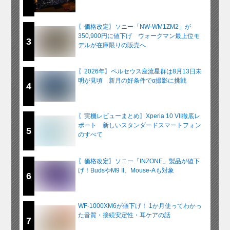
〖価格改定〗ソニー「NW-WM1ZM2」が
350,900円に値下げ ウォークマン最上位モ
3
デルが在庫限りの販売へ
〖2026年〗ペルセウス座流星群は8月13日未
明が見頃 新月の好条件でα撮影に挑戦
4
〖実機レビューまとめ〗Xperia 10 VII徹底レ
ポート 新しいスタンダードスマートフォン
5
のすべて
〖価格改定〗ソニー「INZONE」製品が値下
げ！BudsやM9 II、Mouse-Aも対象
6
WF-1000XM6が値下げ！ 1か月使ってわかっ
た音質・接続安定性・耳ケアの話
7