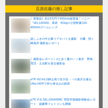
ー
店員佐藤の推し記事
カ
イ
〖新製品〗約14万円で400mm超望遠！ソニー
ブ
「SEL100400」発表 654gの小型軽量100-
400mmズームレンズ
波しぶきの中を舞うアオバトを撮影 大磯・照ヶ
崎海岸 撮影会レポート
〖撮影会レポート〗αと歩く夏の一ノ倉沢 野鳥・
雪渓・土合駅を巡る撮影会
α7R VIのHLG静止画で谷川岳・一の倉沢を撮る
Ultra HDRで持ち帰る山の絶景
α7R VI & SEL100400MC 羽田空港撮影体験会レポ
ート 超豪華フォトコンも開催