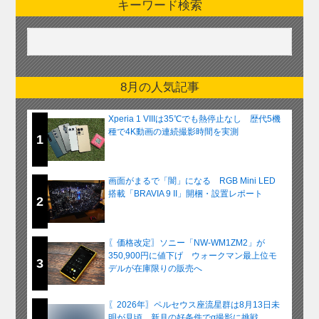
キーワード検索
8月の人気記事
Xperia 1 VIIIは35℃でも熱停止なし 歴代5機
種で4K動画の連続撮影時間を実測
1
画面がまるで「闇」になる RGB Mini LED
搭載「BRAVIA 9 II」開梱・設置レポート
2
〖価格改定〗ソニー「NW-WM1ZM2」が
350,900円に値下げ ウォークマン最上位モ
3
デルが在庫限りの販売へ
〖2026年〗ペルセウス座流星群は8月13日未
明が見頃 新月の好条件でα撮影に挑戦