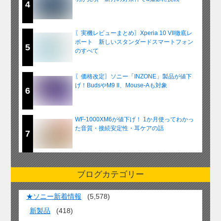
4
〖実機レビューまとめ〗Xperia 10 VII徹底レ
ポート 新しいスタンダードスマートフォン
5
のすべて
〖価格改定〗ソニー「INZONE」製品が値下
げ！BudsやM9 II、Mouse-Aも対象
6
WF-1000XM6が値下げ！ 1か月使ってわかっ
た音質・接続安定性・耳ケアの話
7
ブログカテゴリー
★ソニー新着情報
(5,578)
新製品
(418)