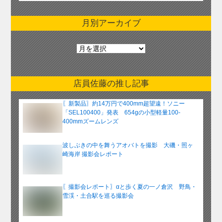
月別アーカイブ
月
別
ア
ー
店員佐藤の推し記事
カ
イ
〖新製品〗約14万円で400mm超望遠！ソニー
ブ
「SEL100400」発表 654gの小型軽量100-
400mmズームレンズ
波しぶきの中を舞うアオバトを撮影 大磯・照ヶ
崎海岸 撮影会レポート
〖撮影会レポート〗αと歩く夏の一ノ倉沢 野鳥・
雪渓・土合駅を巡る撮影会