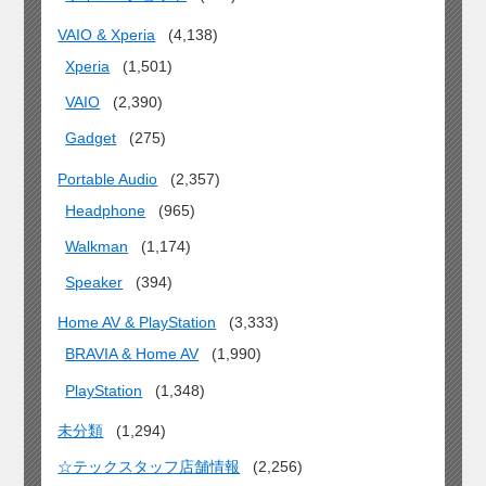
VAIO & Xperia
(4,138)
Xperia
(1,501)
VAIO
(2,390)
Gadget
(275)
Portable Audio
(2,357)
Headphone
(965)
Walkman
(1,174)
Speaker
(394)
Home AV & PlayStation
(3,333)
BRAVIA & Home AV
(1,990)
PlayStation
(1,348)
未分類
(1,294)
☆テックスタッフ店舗情報
(2,256)