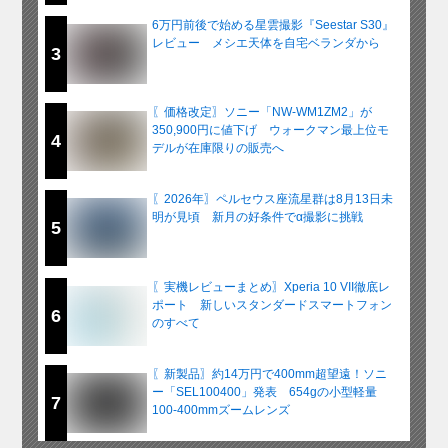
6万円前後で始める星雲撮影『Seestar S30』
レビュー メシエ天体を自宅ベランダから
3
〖価格改定〗ソニー「NW-WM1ZM2」が
350,900円に値下げ ウォークマン最上位モ
4
デルが在庫限りの販売へ
〖2026年〗ペルセウス座流星群は8月13日未
明が見頃 新月の好条件でα撮影に挑戦
5
〖実機レビューまとめ〗Xperia 10 VII徹底レ
ポート 新しいスタンダードスマートフォン
6
のすべて
〖新製品〗約14万円で400mm超望遠！ソニ
ー「SEL100400」発表 654gの小型軽量
7
100-400mmズームレンズ