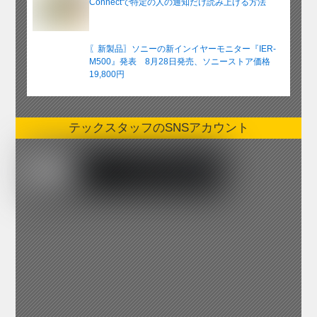
Connectで特定の人の通知だけ読み上げる方法
〖新製品〗ソニーの新インイヤーモニター『IER-
M500』発表 8月28日発売、ソニーストア価格
19,800円
テックスタッフのSNSアカウント