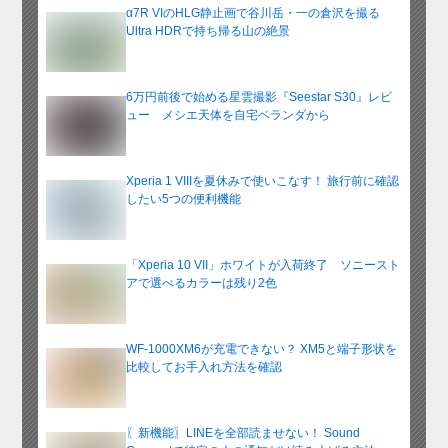
α7R VIのHLG静止画で谷川岳・一の倉沢を撮る
Ultra HDRで持ち帰る山の絶景
6万円前後で始める星雲撮影『Seestar S30』レビ
ュー メシエ天体を自宅ベランダから
Xperia 1 VIIIを夏休みで使いこなす！ 旅行前に確認
したい5つの便利機能
「Xperia 10 VII」ホワイトが入荷終了 ソニースト
アで選べるカラーは残り2色
WF-1000XM6が充電できない？ XM5と端子形状を
比較してお手入れ方法を確認
〖新機能〗LINEを全部読ませない！ Sound