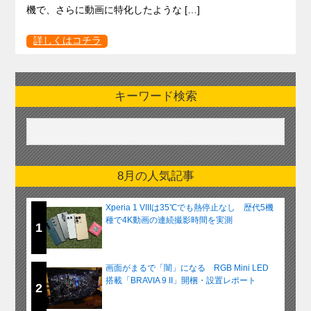
機で、さらに動画に特化したような […]
詳しくはコチラ
キーワード検索
8月の人気記事
Xperia 1 VIIIは35℃でも熱停止なし 歴代5機
種で4K動画の連続撮影時間を実測
1
画面がまるで「闇」になる RGB Mini LED
搭載「BRAVIA 9 II」開梱・設置レポート
2