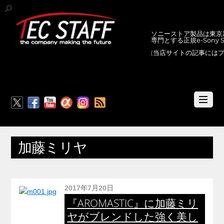
ソニーストア製品は東京新
専門とする正規e-Sony
(当店サイトの記事には
RSS
加藤ミリヤ
2017年7月20日
『AROMASTIC』に加藤ミリ
ヤがブレンドした強く美し