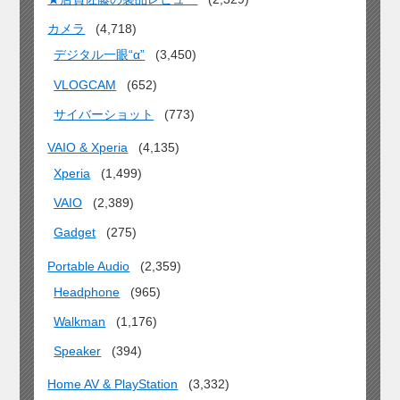
カメラ
(4,718)
デジタル一眼“α”
(3,450)
VLOGCAM
(652)
サイバーショット
(773)
VAIO & Xperia
(4,135)
Xperia
(1,499)
VAIO
(2,389)
Gadget
(275)
Portable Audio
(2,359)
Headphone
(965)
Walkman
(1,176)
Speaker
(394)
Home AV & PlayStation
(3,332)