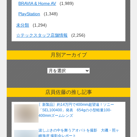
BRAVIA & Home AV
(1,989)
PlayStation
(1,348)
未分類
(1,294)
☆テックスタッフ店舗情報
(2,256)
月別アーカイブ
月
別
ア
ー
店員佐藤の推し記事
カ
イ
〖新製品〗約14万円で400mm超望遠！ソニー
ブ
「SEL100400」発表 654gの小型軽量100-
400mmズームレンズ
波しぶきの中を舞うアオバトを撮影 大磯・照ヶ
崎海岸 撮影会レポート