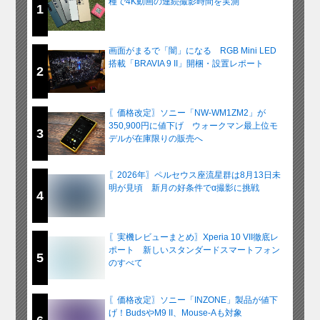
種で4K動画の連続撮影時間を実測
1
画面がまるで「闇」になる RGB Mini LED
搭載「BRAVIA 9 II」開梱・設置レポート
2
〖価格改定〗ソニー「NW-WM1ZM2」が
350,900円に値下げ ウォークマン最上位モ
3
デルが在庫限りの販売へ
〖2026年〗ペルセウス座流星群は8月13日未
明が見頃 新月の好条件でα撮影に挑戦
4
〖実機レビューまとめ〗Xperia 10 VII徹底レ
ポート 新しいスタンダードスマートフォン
5
のすべて
〖価格改定〗ソニー「INZONE」製品が値下
げ！BudsやM9 II、Mouse-Aも対象