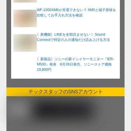
WF-1000XM6が充電できない？ XM5と端子形状を
比較してお手入れ方法を確認
〖新機能〗LINEを全部読ませない！ Sound
Connectで特定の人の通知だけ読み上げる方法
〖新製品〗ソニーの新インイヤーモニター『IER-
M500』発表 8月28日発売、ソニーストア価格
19,800円
テックスタッフのSNSアカウント