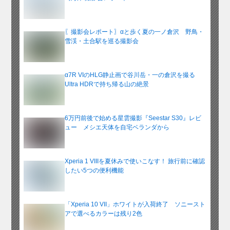
〖撮影会レポート〗αと歩く夏の一ノ倉沢 野鳥・
雪渓・土合駅を巡る撮影会
α7R VIのHLG静止画で谷川岳・一の倉沢を撮る
Ultra HDRで持ち帰る山の絶景
6万円前後で始める星雲撮影『Seestar S30』レビ
ュー メシエ天体を自宅ベランダから
Xperia 1 VIIIを夏休みで使いこなす！ 旅行前に確認
したい5つの便利機能
「Xperia 10 VII」ホワイトが入荷終了 ソニースト
アで選べるカラーは残り2色