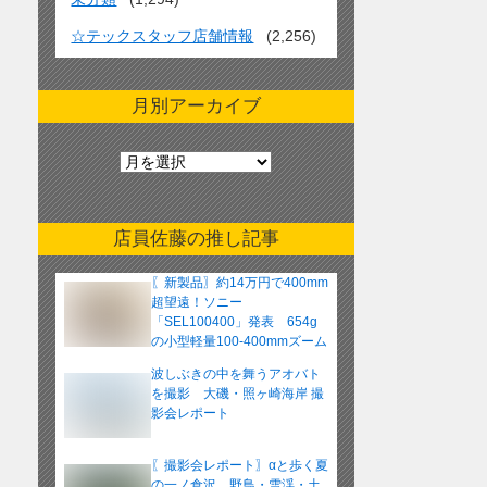
☆テックスタッフ店舗情報
(2,256)
月別アーカイブ
月
別
ア
ー
店員佐藤の推し記事
カ
イ
〖新製品〗約14万円で400mm
ブ
超望遠！ソニー
「SEL100400」発表 654g
の小型軽量100-400mmズーム
レンズ
波しぶきの中を舞うアオバト
を撮影 大磯・照ヶ崎海岸 撮
影会レポート
〖撮影会レポート〗αと歩く夏
の一ノ倉沢 野鳥・雪渓・土