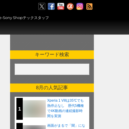
RSS
ony Shopテックスタッフ
キーワード検索
8月の人気記事
Xperia 1 VIIIは35℃でも
熱停止なし 歴代5機種
1
で4K動画の連続撮影時
間を実測
画面がまるで「闇」にな