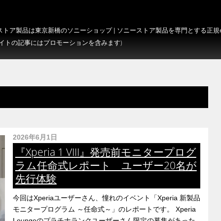
トア製品は東京新橋のソニーショップ | ソニーストア製品を専門とする正規e-S
サイトの記事にはプロモーションを含みます)
2026年6月1日
『Xperia 1 VIII』発売前モニタープログ
ラム任命式レポート ユーザー20名が
先行体験
今回はXperiaユーザーさん、憧れのイベント「Xperia 新製品
モニタープログラム ～任命式～」のレポートです。 Xperia
Loungeのプラチナランクユーザーさん限定の募集があった