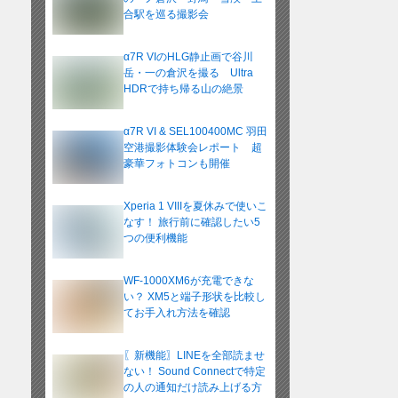
合駅を巡る撮影会
α7R VIのHLG静止画で谷川
岳・一の倉沢を撮る Ultra
HDRで持ち帰る山の絶景
α7R VI & SEL100400MC 羽田
空港撮影体験会レポート 超
豪華フォトコンも開催
Xperia 1 VIIIを夏休みで使いこ
なす！ 旅行前に確認したい5
つの便利機能
WF-1000XM6が充電できな
い？ XM5と端子形状を比較し
てお手入れ方法を確認
〖新機能〗LINEを全部読ませ
ない！ Sound Connectで特定
の人の通知だけ読み上げる方