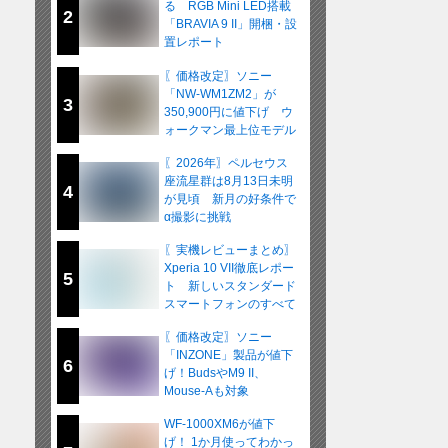
る RGB Mini LED搭載
2
「BRAVIA 9 II」開梱・設
置レポート
〖価格改定〗ソニー
「NW-WM1ZM2」が
3
350,900円に値下げ ウ
ォークマン最上位モデル
が在庫限りの販売へ
〖2026年〗ペルセウス
座流星群は8月13日未明
4
が見頃 新月の好条件で
α撮影に挑戦
〖実機レビューまとめ〗
Xperia 10 VII徹底レポー
5
ト 新しいスタンダード
スマートフォンのすべて
〖価格改定〗ソニー
「INZONE」製品が値下
6
げ！BudsやM9 II、
Mouse-Aも対象
WF-1000XM6が値下
げ！ 1か月使ってわかっ