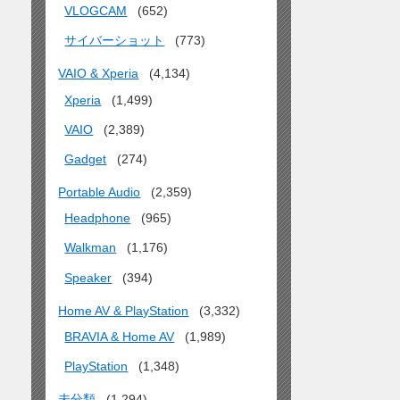
VLOGCAM
(652)
サイバーショット
(773)
VAIO & Xperia
(4,134)
Xperia
(1,499)
VAIO
(2,389)
Gadget
(274)
Portable Audio
(2,359)
Headphone
(965)
Walkman
(1,176)
Speaker
(394)
Home AV & PlayStation
(3,332)
BRAVIA & Home AV
(1,989)
PlayStation
(1,348)
未分類
(1,294)