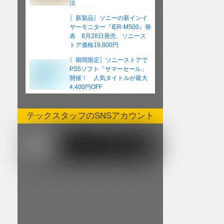
法
〖新製品〗ソニーの新インイ
ヤーモニター『IER-M500』発
表 8月28日発売、ソニース
トア価格19,800円
〖期間限定〗ソニーストアで
PS5ソフト「サマーセール」
開催！ 人気タイトルが最大
4,400円OFF
テックスタッフのSNSアカウント