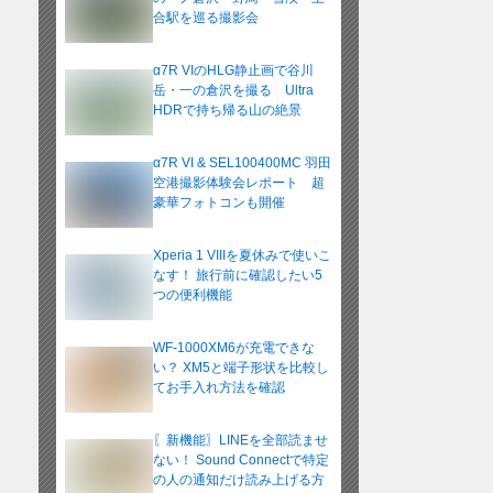
合駅を巡る撮影会
α7R VIのHLG静止画で谷川
岳・一の倉沢を撮る Ultra
HDRで持ち帰る山の絶景
α7R VI & SEL100400MC 羽田
空港撮影体験会レポート 超
豪華フォトコンも開催
Xperia 1 VIIIを夏休みで使いこ
なす！ 旅行前に確認したい5
つの便利機能
WF-1000XM6が充電できな
い？ XM5と端子形状を比較し
てお手入れ方法を確認
〖新機能〗LINEを全部読ませ
ない！ Sound Connectで特定
の人の通知だけ読み上げる方