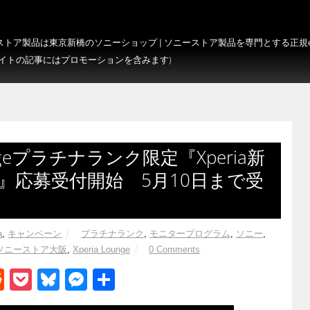
トア製品は東京新橋のソニーショップ | ソニーストア製品を専門とする正規e-S
サイトの記事にはプロモーションを含みます)
ungeプラチナランク限定『Xperia新
』応募受付開始 5月10日まで受
a
,
キャンペーン
プラチナランク
,
モニタープログラム
,
ソニー
,
ソニーストア大阪
,
Xperia Lounge
0 Comments
R
P
Bl
M
共
e
o
u
e
有