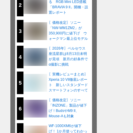
る RGB Mini LED搭載
2
「BRAVIA 9 II」開梱・設
置レポート
〖価格改定〗ソニー
「NW-WM1ZM2」が
3
350,900円に値下げ ウ
ォークマン最上位モデル
が在庫限りの販売へ
〖2026年〗ペルセウス
座流星群は8月13日未明
4
が見頃 新月の好条件で
α撮影に挑戦
〖実機レビューまとめ〗
Xperia 10 VII徹底レポー
5
ト 新しいスタンダード
スマートフォンのすべて
〖価格改定〗ソニー
「INZONE」製品が値下
6
げ！BudsやM9 II、
Mouse-Aも対象
WF-1000XM6が値下
げ！ 1か月使ってわかっ