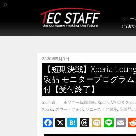
ソニース
(当店
2026年5月8日
【短期決戦】Xperia Lo
製品 モニタープログラム
付【受付終了】
tecstaff
★ソニー新着情報
,
Xperia
,
VAIO & Xperi
Xperia
,
スマートフォン
,
ソニーストア銀座
,
新製品
,
F
X
H
T
M
Li
E
a
at
hr
ixi
n
m