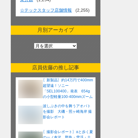
☆テックスタッフ店舗情報
(2,255)
月別アーカイブ
月
別
ア
ー
店員佐藤の推し記事
カ
イ
〖新製品〗約14万円で400mm
ブ
超望遠！ソニー
「SEL100400」発表 654g
の小型軽量100-400mmズーム
レンズ
波しぶきの中を舞うアオバト
を撮影 大磯・照ヶ崎海岸 撮
影会レポート
〖撮影会レポート〗αと歩く夏
の一ノ倉沢 野鳥・雪渓・土