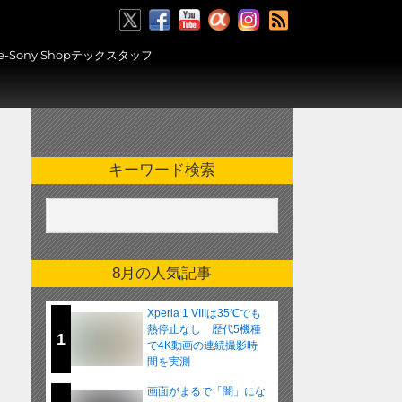
RSS
ony Shopテックスタッフ
キーワード検索
8月の人気記事
Xperia 1 VIIIは35℃でも
熱停止なし 歴代5機種
1
で4K動画の連続撮影時
間を実測
画面がまるで「闇」にな