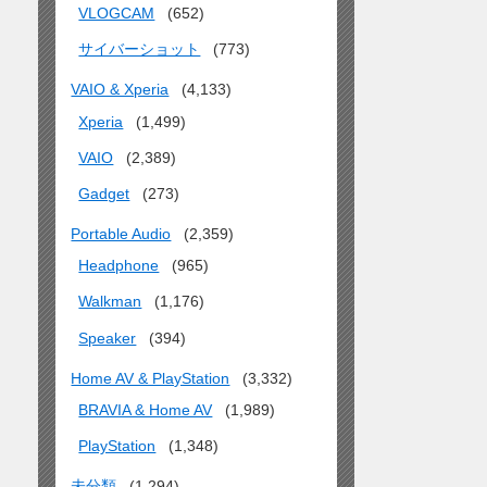
VLOGCAM
(652)
サイバーショット
(773)
VAIO & Xperia
(4,133)
Xperia
(1,499)
VAIO
(2,389)
Gadget
(273)
Portable Audio
(2,359)
Headphone
(965)
Walkman
(1,176)
Speaker
(394)
Home AV & PlayStation
(3,332)
BRAVIA & Home AV
(1,989)
PlayStation
(1,348)
未分類
(1,294)