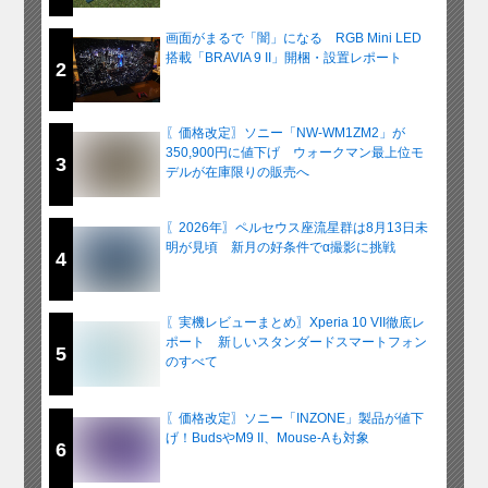
画面がまるで「闇」になる RGB Mini LED
搭載「BRAVIA 9 II」開梱・設置レポート
2
〖価格改定〗ソニー「NW-WM1ZM2」が
350,900円に値下げ ウォークマン最上位モ
3
デルが在庫限りの販売へ
〖2026年〗ペルセウス座流星群は8月13日未
明が見頃 新月の好条件でα撮影に挑戦
4
〖実機レビューまとめ〗Xperia 10 VII徹底レ
ポート 新しいスタンダードスマートフォン
5
のすべて
〖価格改定〗ソニー「INZONE」製品が値下
げ！BudsやM9 II、Mouse-Aも対象
6