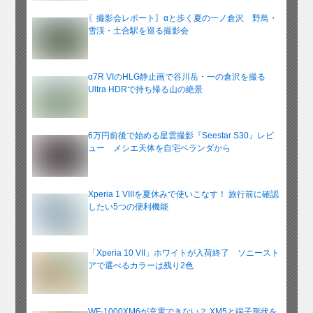
〖撮影会レポート〗αと歩く夏の一ノ倉沢 野鳥・
雪渓・土合駅を巡る撮影会
α7R VIのHLG静止画で谷川岳・一の倉沢を撮る
Ultra HDRで持ち帰る山の絶景
6万円前後で始める星雲撮影『Seestar S30』レビ
ュー メシエ天体を自宅ベランダから
Xperia 1 VIIIを夏休みで使いこなす！ 旅行前に確認
したい5つの便利機能
「Xperia 10 VII」ホワイトが入荷終了 ソニースト
アで選べるカラーは残り2色
WF-1000XM6が充電できない？ XM5と端子形状を