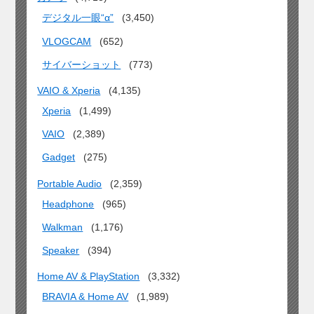
デジタル一眼“α”
(3,450)
VLOGCAM
(652)
サイバーショット
(773)
VAIO & Xperia
(4,135)
Xperia
(1,499)
VAIO
(2,389)
Gadget
(275)
Portable Audio
(2,359)
Headphone
(965)
Walkman
(1,176)
Speaker
(394)
Home AV & PlayStation
(3,332)
BRAVIA & Home AV
(1,989)