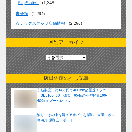
PlayStation
(1,348)
未分類
(1,294)
☆テックスタッフ店舗情報
(2,256)
月別アーカイブ
月
別
ア
ー
店員佐藤の推し記事
カ
イ
〖新製品〗約14万円で400mm超望遠！ソニー
ブ
「SEL100400」発表 654gの小型軽量100-
400mmズームレンズ
波しぶきの中を舞うアオバトを撮影 大磯・照ヶ
崎海岸 撮影会レポート