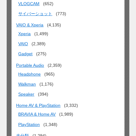
VLOGCAM
(652)
サイバーショット
(773)
VAIO & Xperia
(4,135)
Xperia
(1,499)
VAIO
(2,389)
Gadget
(275)
Portable Audio
(2,359)
Headphone
(965)
Walkman
(1,176)
Speaker
(394)
Home AV & PlayStation
(3,332)
BRAVIA & Home AV
(1,989)
PlayStation
(1,348)
未分類
(1,294)