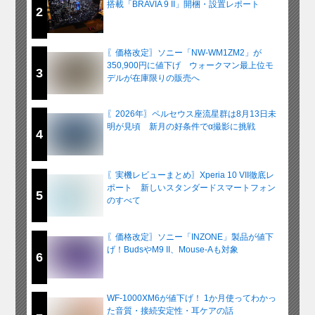
搭載「BRAVIA 9 II」開梱・設置レポート
2
〖価格改定〗ソニー「NW-WM1ZM2」が
350,900円に値下げ ウォークマン最上位モ
3
デルが在庫限りの販売へ
〖2026年〗ペルセウス座流星群は8月13日未
明が見頃 新月の好条件でα撮影に挑戦
4
〖実機レビューまとめ〗Xperia 10 VII徹底レ
ポート 新しいスタンダードスマートフォン
5
のすべて
〖価格改定〗ソニー「INZONE」製品が値下
げ！BudsやM9 II、Mouse-Aも対象
6
WF-1000XM6が値下げ！ 1か月使ってわかっ
た音質・接続安定性・耳ケアの話