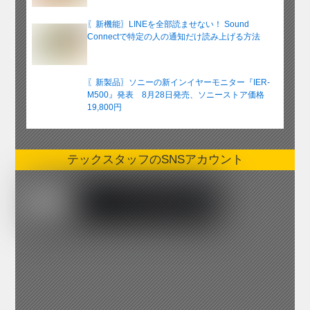
〖新機能〗LINEを全部読ませない！ Sound
Connectで特定の人の通知だけ読み上げる方法
〖新製品〗ソニーの新インイヤーモニター『IER-
M500』発表 8月28日発売、ソニーストア価格
19,800円
テックスタッフのSNSアカウント