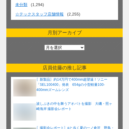
未分類
(1,294)
☆テックスタッフ店舗情報
(2,255)
月別アーカイブ
月
別
ア
ー
店員佐藤の推し記事
カ
イ
〖新製品〗約14万円で400mm超望遠！ソニー
ブ
「SEL100400」発表 654gの小型軽量100-
400mmズームレンズ
波しぶきの中を舞うアオバトを撮影 大磯・照ヶ
崎海岸 撮影会レポート
〖撮影会レポート〗αと歩く夏の一ノ倉沢 野鳥・