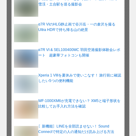
雪渓・土合駅を巡る撮影会
α7R VIのHLG静止画で谷川岳・一の倉沢を撮る
Ultra HDRで持ち帰る山の絶景
α7R VI & SEL100400MC 羽田空港撮影体験会レポ
ート 超豪華フォトコンも開催
Xperia 1 VIIIを夏休みで使いこなす！ 旅行前に確認
したい5つの便利機能
WF-1000XM6が充電できない？ XM5と端子形状を
比較してお手入れ方法を確認
〖新機能〗LINEを全部読ませない！ Sound
Connectで特定の人の通知だけ読み上げる方法