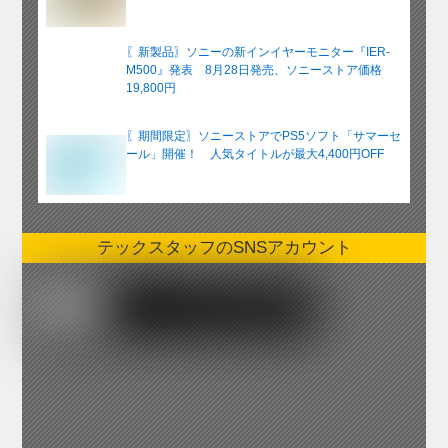
〖新製品〗ソニーの新インイヤーモニター『IER-
M500』発表 8月28日発売、ソニーストア価格
19,800円
〖期間限定〗ソニーストアでPS5ソフト「サマーセ
ール」開催！ 人気タイトルが最大4,400円OFF
テックスタッフのSNSアカウント