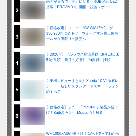
画面がまるで「闇」になる RGB Mini LED
搭載「BRAVIA 9 II」開梱・設置レポート
2
〖価格改定〗ソニー「NW-WM1ZM2」が
350,900円に値下げ ウォークマン最上位モ
3
デルが在庫限りの販売へ
〖2026年〗ペルセウス座流星群は8月13日未
明が見頃 新月の好条件でα撮影に挑戦
4
〖実機レビューまとめ〗Xperia 10 VII徹底レ
ポート 新しいスタンダードスマートフォン
5
のすべて
〖価格改定〗ソニー「INZONE」製品が値下
げ！BudsやM9 II、Mouse-Aも対象
6
WF-1000XM6が値下げ！ 1か月使ってわかっ