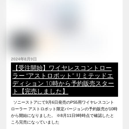
2024年8月9日
【受注開始】ワイヤレスコントロー
ラー “アストロボット” リミテッドエ
ディション 10時から予約販売スター
ト【完売しました】
ソニーストアにて9月6日発売のPS5用ワイヤレスコント
ローラー アストロボット限定バージョンの予約販売が10時
から開始になりました。 ※8月11日9時時点で確認したと
ころ完売になっていました