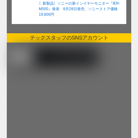
〖新製品〗ソニーの新インイヤーモニター『IER-
M500』発表 8月28日発売、ソニーストア価格
19,800円
テックスタッフのSNSアカウント