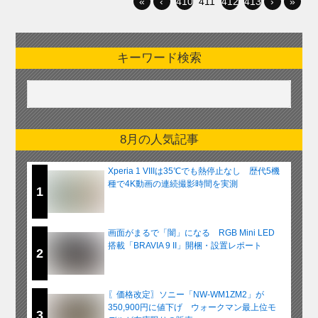
«
‹
410
411
412
413
›
»
キーワード検索
8月の人気記事
Xperia 1 VIIIは35℃でも熱停止なし 歴代5機
種で4K動画の連続撮影時間を実測
1
画面がまるで「闇」になる RGB Mini LED
搭載「BRAVIA 9 II」開梱・設置レポート
2
〖価格改定〗ソニー「NW-WM1ZM2」が
350,900円に値下げ ウォークマン最上位モ
3