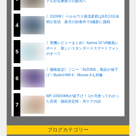
デルが在庫限りの販売へ
〖2026年〗ペルセウス座流星群は8月13日未
明が見頃 新月の好条件でα撮影に挑戦
4
〖実機レビューまとめ〗Xperia 10 VII徹底レ
ポート 新しいスタンダードスマートフォン
5
のすべて
〖価格改定〗ソニー「INZONE」製品が値下
げ！BudsやM9 II、Mouse-Aも対象
6
WF-1000XM6が値下げ！ 1か月使ってわかっ
た音質・接続安定性・耳ケアの話
7
ブログカテゴリー