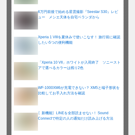
6万円前後で始める星雲撮影『Seestar S30』レビ
ュー メシエ天体を自宅ベランダから
Xperia 1 VIIIを夏休みで使いこなす！ 旅行前に確認
したい5つの便利機能
「Xperia 10 VII」ホワイトが入荷終了 ソニースト
アで選べるカラーは残り2色
WF-1000XM6が充電できない？ XM5と端子形状を
比較してお手入れ方法を確認
〖新機能〗LINEを全部読ませない！ Sound
Connectで特定の人の通知だけ読み上げる方法