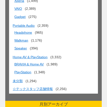
Xperia
(1,499)
VAIO
(2,389)
Gadget
(275)
Portable Audio
(2,359)
Headphone
(965)
Walkman
(1,176)
Speaker
(394)
Home AV & PlayStation
(3,332)
BRAVIA & Home AV
(1,989)
PlayStation
(1,348)
未分類
(1,294)
☆テックスタッフ店舗情報
(2,256)
月別アーカイブ