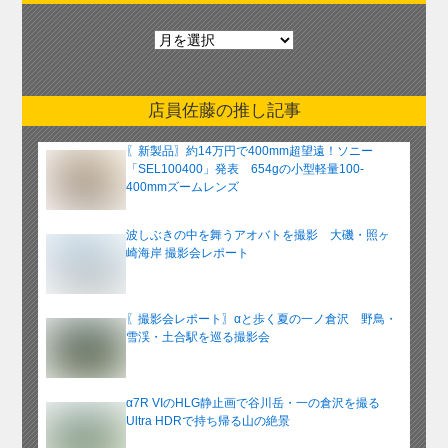
月
別
ア
ー
店員佐藤の推し記事
カ
イ
〖新製品〗約14万円で400mm超望遠！ソニー
ブ
「SEL100400」発表 654gの小型軽量100-
400mmズームレンズ
波しぶきの中を舞うアオバトを撮影 大磯・照ヶ
崎海岸 撮影会レポート
〖撮影会レポート〗αと歩く夏の一ノ倉沢 野鳥・
雪渓・土合駅を巡る撮影会
α7R VIのHLG静止画で谷川岳・一の倉沢を撮る
Ultra HDRで持ち帰る山の絶景