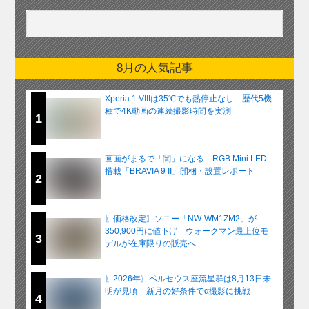
8月の人気記事
Xperia 1 VIIIは35℃でも熱停止なし 歴代5機
種で4K動画の連続撮影時間を実測
1
画面がまるで「闇」になる RGB Mini LED
搭載「BRAVIA 9 II」開梱・設置レポート
2
〖価格改定〗ソニー「NW-WM1ZM2」が
350,900円に値下げ ウォークマン最上位モ
3
デルが在庫限りの販売へ
〖2026年〗ペルセウス座流星群は8月13日未
明が見頃 新月の好条件でα撮影に挑戦
4