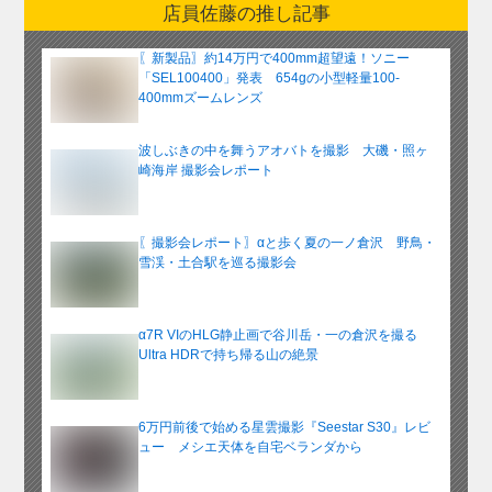
店員佐藤の推し記事
カ
イ
〖新製品〗約14万円で400mm超望遠！ソニー
ブ
「SEL100400」発表 654gの小型軽量100-
400mmズームレンズ
波しぶきの中を舞うアオバトを撮影 大磯・照ヶ
崎海岸 撮影会レポート
〖撮影会レポート〗αと歩く夏の一ノ倉沢 野鳥・
雪渓・土合駅を巡る撮影会
α7R VIのHLG静止画で谷川岳・一の倉沢を撮る
Ultra HDRで持ち帰る山の絶景
6万円前後で始める星雲撮影『Seestar S30』レビ
ュー メシエ天体を自宅ベランダから