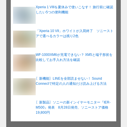
Xperia 1 VIIIを夏休みで使いこなす！ 旅行前に確認
したい5つの便利機能
「Xperia 10 VII」ホワイトが入荷終了 ソニースト
アで選べるカラーは残り2色
WF-1000XM6が充電できない？ XM5と端子形状を
比較してお手入れ方法を確認
〖新機能〗LINEを全部読ませない！ Sound
Connectで特定の人の通知だけ読み上げる方法
〖新製品〗ソニーの新インイヤーモニター『IER-
M500』発表 8月28日発売、ソニーストア価格
19,800円