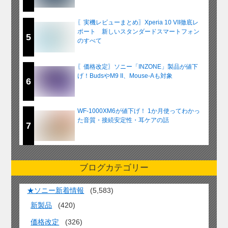
〖実機レビューまとめ〗Xperia 10 VII徹底レ
ポート 新しいスタンダードスマートフォン
5
のすべて
〖価格改定〗ソニー「INZONE」製品が値下
げ！BudsやM9 II、Mouse-Aも対象
6
WF-1000XM6が値下げ！ 1か月使ってわかっ
た音質・接続安定性・耳ケアの話
7
ブログカテゴリー
★ソニー新着情報
(5,583)
新製品
(420)
価格改定
(326)