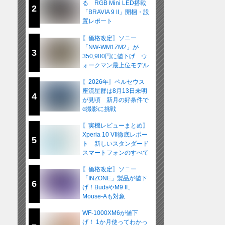
る RGB Mini LED搭載
2
「BRAVIA 9 II」開梱・設
置レポート
〖価格改定〗ソニー
「NW-WM1ZM2」が
3
350,900円に値下げ ウ
ォークマン最上位モデル
が在庫限りの販売へ
〖2026年〗ペルセウス
座流星群は8月13日未明
4
が見頃 新月の好条件で
α撮影に挑戦
〖実機レビューまとめ〗
Xperia 10 VII徹底レポー
5
ト 新しいスタンダード
スマートフォンのすべて
〖価格改定〗ソニー
「INZONE」製品が値下
6
げ！BudsやM9 II、
Mouse-Aも対象
WF-1000XM6が値下
げ！ 1か月使ってわかっ