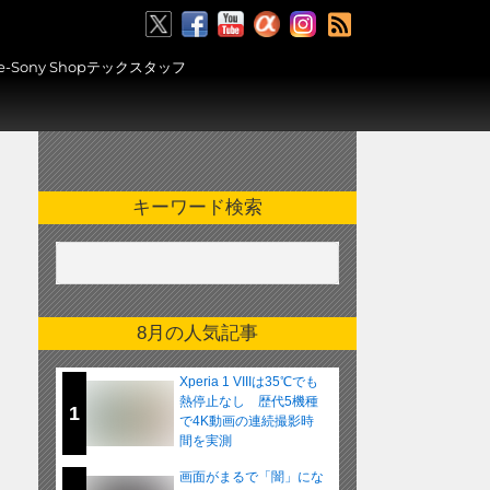
RSS
ony Shopテックスタッフ
キーワード検索
8月の人気記事
Xperia 1 VIIIは35℃でも
熱停止なし 歴代5機種
1
で4K動画の連続撮影時
間を実測
画面がまるで「闇」にな