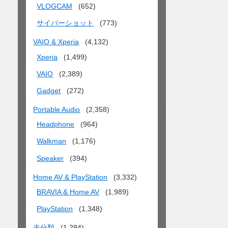
VLOGCAM
(652)
サイバーショット
(773)
VAIO & Xperia
(4,132)
Xperia
(1,499)
VAIO
(2,389)
Gadget
(272)
Portable Audio
(2,358)
Headphone
(964)
Walkman
(1,176)
Speaker
(394)
Home AV & PlayStation
(3,332)
BRAVIA & Home AV
(1,989)
PlayStation
(1,348)
未分類
(1,294)