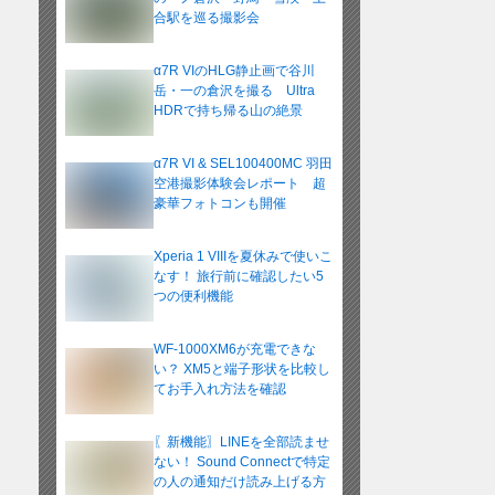
合駅を巡る撮影会
α7R VIのHLG静止画で谷川
岳・一の倉沢を撮る Ultra
HDRで持ち帰る山の絶景
α7R VI & SEL100400MC 羽田
空港撮影体験会レポート 超
豪華フォトコンも開催
Xperia 1 VIIIを夏休みで使いこ
なす！ 旅行前に確認したい5
つの便利機能
WF-1000XM6が充電できな
い？ XM5と端子形状を比較し
てお手入れ方法を確認
〖新機能〗LINEを全部読ませ
ない！ Sound Connectで特定
の人の通知だけ読み上げる方