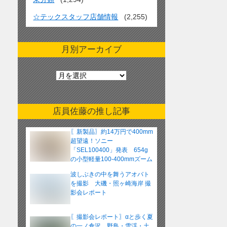
☆テックスタッフ店舗情報
(2,255)
月別アーカイブ
月
別
ア
ー
店員佐藤の推し記事
カ
イ
〖新製品〗約14万円で400mm
ブ
超望遠！ソニー
「SEL100400」発表 654g
の小型軽量100-400mmズーム
レンズ
波しぶきの中を舞うアオバト
を撮影 大磯・照ヶ崎海岸 撮
影会レポート
〖撮影会レポート〗αと歩く夏
の一ノ倉沢 野鳥・雪渓・土