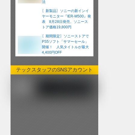
法
〖新製品〗ソニーの新インイ
ヤーモニター『IER-M500』発
表 8月28日発売、ソニース
トア価格19,800円
〖期間限定〗ソニーストアで
PS5ソフト「サマーセール」
開催！ 人気タイトルが最大
4,400円OFF
テックスタッフのSNSアカウント