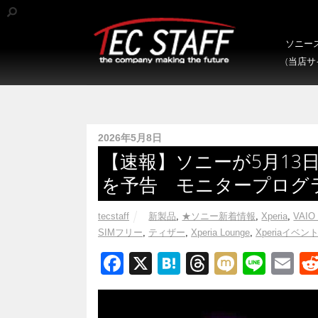
ソニース
(当店
2026年5月8日
【速報】ソニーが5月13日
を予告 モニタープログ
tecstaff
新製品
,
★ソニー新着情報
,
Xperia
,
VAIO 
SIMフリー
,
ティザー
,
Xperia Lounge
,
Xperiaイベン
F
X
H
T
M
Li
E
a
at
hr
ixi
n
m
c
e
e
e
ail