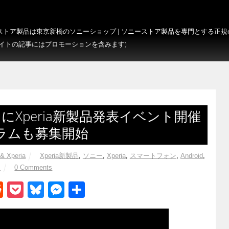
トア製品は東京新橋のソニーショップ | ソニーストア製品を専門とする正規e-S
サイトの記事にはプロモーションを含みます)
にXperia新製品発表イベント開催
ラムも募集開始
& Xperia
Xperia新製品
,
ソニー
,
Xperia
,
スマートフォン
,
Android
,
ト
0 Comments
R
P
Bl
M
共
e
o
u
e
有
d
ck
e
ss