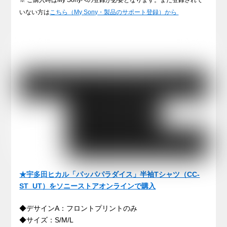
いない方は
こちら（My Sony・製品のサポート登録）から
★宇多田ヒカル「パッパパラダイス」半袖Tシャツ（CC-
ST_UT）をソニーストアオンラインで購入
◆デサインA：フロントプリントのみ
◆サイズ：S/M/L