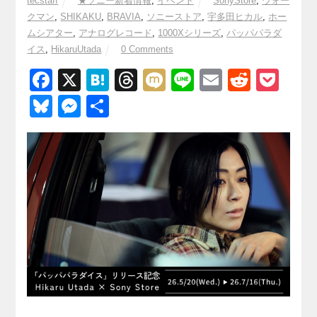
tecstaff
★ソニー新着情報
,
イベント
SonyStore
,
ウォー
クマン
,
SHIKAKU
,
BRAVIA
,
ソニーストア
,
宇多田ヒカル
,
ホー
ムシアター
,
アナログレコード
,
1000Xシリーズ
,
パッパパラダ
イス
,
HikaruUtada
0 Comments
F
X
H
T
M
Li
E
R
P
a
at
hr
ixi
n
m
e
o
Bl
M
共
c
e
e
e
ail
d
ck
u
e
有
e
n
a
di
et
e
ss
b
a
d
t
sk
e
o
s
y
n
o
g
k
er