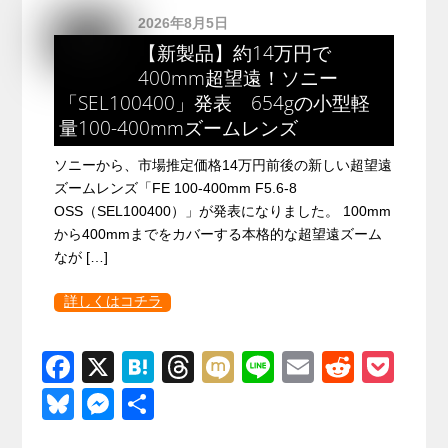
2026年8月5日
【新製品】約14万円で
400mm超望遠！ソニー
「SEL100400」発表 654gの小型軽
量100-400mmズームレンズ
ソニーから、市場推定価格14万円前後の新しい超望遠
ズームレンズ「FE 100-400mm F5.6-8
OSS（SEL100400）」が発表になりました。 100mm
から400mmまでをカバーする本格的な超望遠ズーム
なが […]
詳しくはコチラ
F
X
H
T
M
Li
E
R
P
a
at
hr
ixi
n
m
e
o
Bl
M
共
c
e
e
e
ail
d
ck
u
e
有