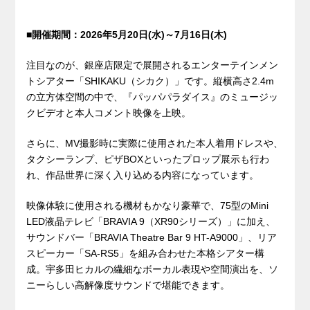
■開催期間：2026年5月20日(水)～7月16日(木)
注目なのが、銀座店限定で展開されるエンターテインメン
トシアター「SHIKAKU（シカク）」です。縦横高さ2.4m
の立方体空間の中で、『パッパパラダイス』のミュージッ
クビデオと本人コメント映像を上映。
さらに、MV撮影時に実際に使用された本人着用ドレスや、
タクシーランプ、ピザBOXといったプロップ展示も行わ
れ、作品世界に深く入り込める内容になっています。
映像体験に使用される機材もかなり豪華で、75型のMini
LED液晶テレビ「BRAVIA 9（XR90シリーズ）」に加え、
サウンドバー「BRAVIA Theatre Bar 9 HT-A9000」、リア
スピーカー「SA-RS5」を組み合わせた本格シアター構
成。宇多田ヒカルの繊細なボーカル表現や空間演出を、ソ
ニーらしい高解像度サウンドで堪能できます。