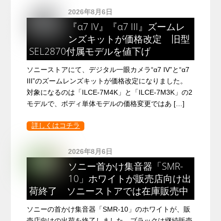
2026年8月6日
『α7 IV』『α7 III』ズームレ
ンズキットが価格改定 旧型
SEL2870付属モデルを値下げ
ソニーストアにて、デジタル一眼カメラ“α7 IV”と“α7
III”のズームレンズキットが価格改定になりました。
対象になるのは「ILCE-7M4K」と「ILCE-7M3K」の2
モデルで、ボディ単体モデルの価格変更ではあ […]
詳しくはコチラ
2026年8月6日
ソニー首かけ集音器「SMR-
10」ホワイトが販売店向け出
荷終了 ソニーストアでは在庫販売中
ソニーの首かけ集音器「SMR-10」のホワイトが、販
売店向けの出荷を終了しました。ブラックは継続販売