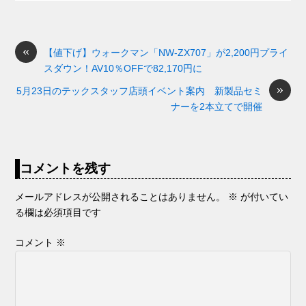
e
n
a
di
et
e
ss
b
a
d
t
sk
e
o
s
«
y
n
【値下げ】ウォークマン「NW-ZX707」が2,200円プライ
スダウン！AV10％OFFで82,170円に
o
g
»
5月23日のテックスタッフ店頭イベント案内 新製品セミ
k
er
ナーを2本立てで開催
コメントを残す
メールアドレスが公開されることはありません。
※
が付いてい
る欄は必須項目です
コメント
※