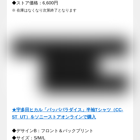
◆ストア価格：
6,600
円
※ 在庫はなくなり次第終了となります
★宇多田ヒカル「パッパパラダイス」半袖Tシャツ（CC-
ST_UT）をソニーストアオンラインで購入
◆デサインB：フロント＆バックプリント
◆サイズ：S/M/L