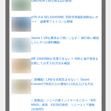
Ultra HDRで持ち帰る山の絶景
α7R VI & SEL100400MC 羽田空港撮影体験会レポ
ート 超豪華フォトコンも開催
Xperia 1 VIIIを夏休みで使いこなす！ 旅行前に確認
したい5つの便利機能
WF-1000XM6が充電できない？ XM5と端子形状を
比較してお手入れ方法を確認
〖新機能〗LINEを全部読ませない！ Sound
Connectで特定の人の通知だけ読み上げる方法
〖新製品〗ソニーの新インイヤーモニター『IER-
M500』発表 8月28日発売、ソニーストア価格
19,800円