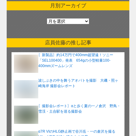
月別アーカイブ
月
別
ア
ー
店員佐藤の推し記事
カ
イ
〖新製品〗約14万円で400mm超望遠！ソニー
ブ
「SEL100400」発表 654gの小型軽量100-
400mmズームレンズ
波しぶきの中を舞うアオバトを撮影 大磯・照ヶ
崎海岸 撮影会レポート
〖撮影会レポート〗αと歩く夏の一ノ倉沢 野鳥・
雪渓・土合駅を巡る撮影会
α7R VIのHLG静止画で谷川岳・一の倉沢を撮る