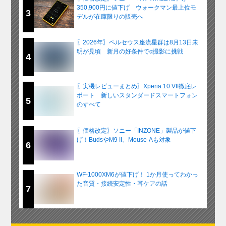
350,900円に値下げ ウォークマン最上位モ
3
デルが在庫限りの販売へ
〖2026年〗ペルセウス座流星群は8月13日未
明が見頃 新月の好条件でα撮影に挑戦
4
〖実機レビューまとめ〗Xperia 10 VII徹底レ
ポート 新しいスタンダードスマートフォン
5
のすべて
〖価格改定〗ソニー「INZONE」製品が値下
げ！BudsやM9 II、Mouse-Aも対象
6
WF-1000XM6が値下げ！ 1か月使ってわかっ
た音質・接続安定性・耳ケアの話
7