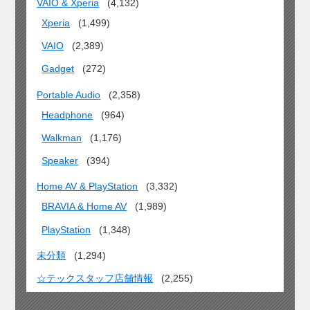
VAIO & Xperia
(4,132)
Xperia
(1,499)
VAIO
(2,389)
Gadget
(272)
Portable Audio
(2,358)
Headphone
(964)
Walkman
(1,176)
Speaker
(394)
Home AV & PlayStation
(3,332)
BRAVIA & Home AV
(1,989)
PlayStation
(1,348)
未分類
(1,294)
☆テックスタッフ店舗情報
(2,255)