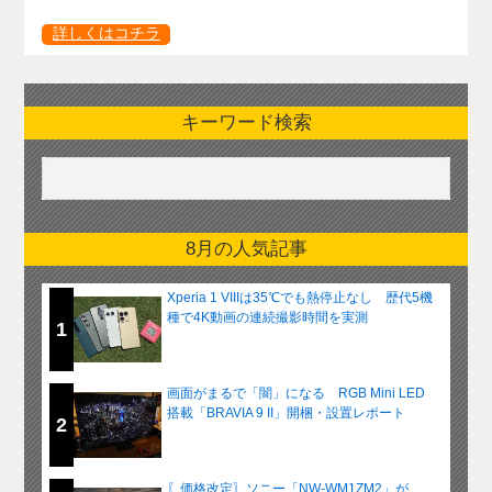
詳しくはコチラ
キーワード検索
8月の人気記事
Xperia 1 VIIIは35℃でも熱停止なし 歴代5機
種で4K動画の連続撮影時間を実測
1
画面がまるで「闇」になる RGB Mini LED
搭載「BRAVIA 9 II」開梱・設置レポート
2
〖価格改定〗ソニー「NW-WM1ZM2」が