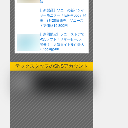
法
〖新製品〗ソニーの新インイ
ヤーモニター『IER-M500』発
表 8月28日発売、ソニース
トア価格19,800円
〖期間限定〗ソニーストアで
PS5ソフト「サマーセール」
開催！ 人気タイトルが最大
4,400円OFF
テックスタッフのSNSアカウント