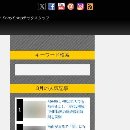
RSS
ony Shopテックスタッフ
キーワード検索
8月の人気記事
Xperia 1 VIIIは35℃でも
熱停止なし 歴代5機種
1
で4K動画の連続撮影時
間を実測
画面がまるで「闇」にな