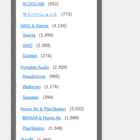
VLOGCAM
(652)
サイバーショット
(773)
VAIO & Xperia
(4,134)
Xperia
(1,499)
VAIO
(2,389)
Gadget
(274)
Portable Audio
(2,359)
Headphone
(965)
Walkman
(1,176)
Speaker
(394)
Home AV & PlayStation
(3,332)
BRAVIA & Home AV
(1,989)
PlayStation
(1,348)
未分類
(1,294)