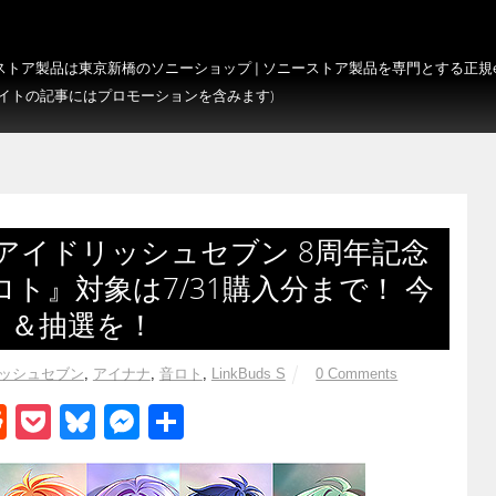
トア製品は東京新橋のソニーショップ | ソニーストア製品を専門とする正規e-S
サイトの記事にはプロモーションを含みます)
S』×アイドリッシュセブン 8周年記念
ト』対象は7/31購入分まで！ 今
）＆抽選を！
ッシュセブン
,
アイナナ
,
音ロト
,
LinkBuds S
0 Comments
R
P
Bl
M
共
e
o
u
e
有
d
ck
e
ss