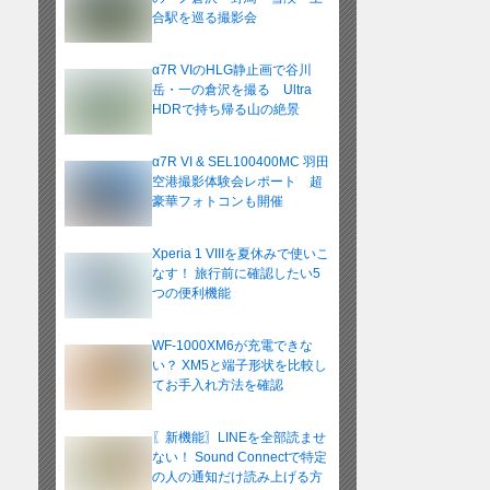
合駅を巡る撮影会
α7R VIのHLG静止画で谷川
岳・一の倉沢を撮る Ultra
HDRで持ち帰る山の絶景
α7R VI & SEL100400MC 羽田
空港撮影体験会レポート 超
豪華フォトコンも開催
Xperia 1 VIIIを夏休みで使いこ
なす！ 旅行前に確認したい5
つの便利機能
WF-1000XM6が充電できな
い？ XM5と端子形状を比較し
てお手入れ方法を確認
〖新機能〗LINEを全部読ませ
ない！ Sound Connectで特定
の人の通知だけ読み上げる方