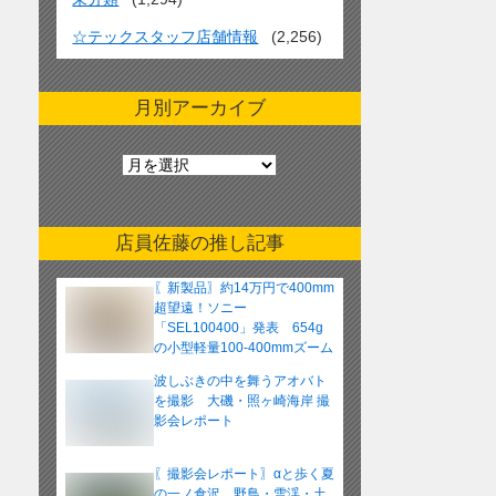
☆テックスタッフ店舗情報
(2,256)
月別アーカイブ
月
別
ア
ー
店員佐藤の推し記事
カ
イ
〖新製品〗約14万円で400mm
ブ
超望遠！ソニー
「SEL100400」発表 654g
の小型軽量100-400mmズーム
レンズ
波しぶきの中を舞うアオバト
を撮影 大磯・照ヶ崎海岸 撮
影会レポート
〖撮影会レポート〗αと歩く夏
の一ノ倉沢 野鳥・雪渓・土