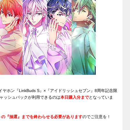
di
et
sk
e
t
y
n
g
er
ホン『LinkBuds S』×『アイドリッシュセブン』8周年記念限
ャッシュバックが利用できるのは
本日購入分まで
となっていま
トの『抽選』までを終わらせる必要があります
のでご注意を！