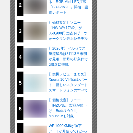
る RGB Mini LED搭載
2
「BRAVIA 9 II」開梱・設
置レポート
〖価格改定〗ソニー
「NW-WM1ZM2」が
3
350,900円に値下げ ウ
ォークマン最上位モデル
が在庫限りの販売へ
〖2026年〗ペルセウス
座流星群は8月13日未明
4
が見頃 新月の好条件で
α撮影に挑戦
〖実機レビューまとめ〗
Xperia 10 VII徹底レポー
5
ト 新しいスタンダード
スマートフォンのすべて
〖価格改定〗ソニー
「INZONE」製品が値下
6
げ！BudsやM9 II、
Mouse-Aも対象
WF-1000XM6が値下
げ！ 1か月使ってわかっ