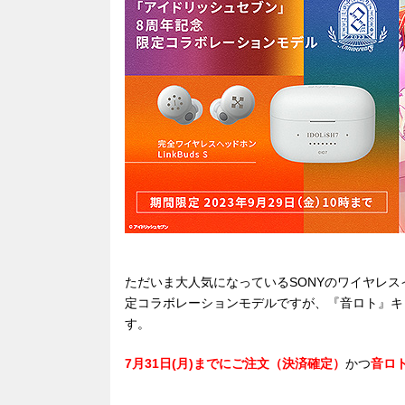
e
n
a
b
a
d
o
s
o
k
ただいま大人気になっているSONYのワイヤレスイヤ
定コラボレーションモデルですが、『音ロト』キ
す。
7月31日(月)までにご注文（決済確定）
かつ
音ロ