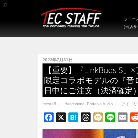
ソニース
(当店
2023年7月31日
【重要】『LinkBuds 
限定コラボモデルの『音ロ
日中にご注文（決済確定
tecstaff
Headphone
,
Portable Audio
アイドリ
F
X
H
T
M
Li
E
a
at
hr
ixi
n
m
c
e
e
e
ail