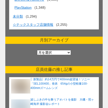
PlayStation
(1,348)
未分類
(1,294)
☆テックスタッフ店舗情報
(2,255)
月別アーカイブ
月
別
ア
ー
店員佐藤の推し記事
カ
イ
〖新製品〗約14万円で400mm超望遠！ソニー
ブ
「SEL100400」発表 654gの小型軽量100-
400mmズームレンズ
波しぶきの中を舞うアオバトを撮影 大磯・照ヶ
崎海岸 撮影会レポート