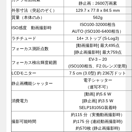
静止画：2600万画素
外形寸法（突起のぞく）
129.7 x 77.8 x 84.5 mm
質量（本体のみ）
562g
ISO100-32000相当
ISO感度 動画撮影時
AUTO (ISO100-6400相当）
ラチチュード
14+ ストップ (S-Log3)
[動画撮影時] 最大495点
フォーカス測距点数
[静止画撮影時] 最大759点
EV-3 – 20
フォーカス検出輝度範囲
(ISO100相当、F2.0レンズ使用)
LCDモニター
7.5 cm (3.0型) 約 236万ドット
電子シャッター
静止画機能シャッター
（連写不可）
[動画] 約5.6 W
消費電力
[静止画] 約3.5 W
SELP18105G装着時
約115 分（実働動画撮影時）
撮影可能時間
約175 分 (連続動画撮影時)
約570枚 (静止画撮影時)