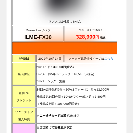
※レンズは付属しません
ソニーストア価格：
Cinema Line カメラ
328,900
ILME-FX30
円
税込
発売日
2022年10月14日
メーカー商品情報ページは
こ
ち
ら
5年ワイド：33,000
円(税込)
延長保証
3年ワイド/5年ベーシック：16,500
円(税込)
3年ベーシック：無償
24回分割手数料0％＋10%オフクーポン 月々12,000円
金利0%
残価設定24回分割＋10%オフクーポン 月々7,800円
クレジット
（残価設定額：108,000円設定）
ソニーストア
ソニー提携カード決済で3%オフ
購入特典
当店店頭にて実機展示予定