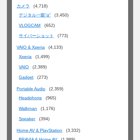
カメラ
(4,718)
デジタル一眼“α”
(3,450)
VLOGCAM
(652)
サイバーショット
(773)
VAIO & Xperia
(4,133)
Xperia
(1,499)
VAIO
(2,389)
Gadget
(273)
Portable Audio
(2,359)
Headphone
(965)
Walkman
(1,176)
Speaker
(394)
Home AV & PlayStation
(3,332)
BRAVIA & Home AV
(1,989)