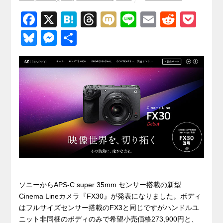
F
X
H
T
M
Li
E
R
P
a
at
hr
ixi
n
m
e
o
Bl
M
共
c
e
e
e
ail
d
ck
u
e
有
e
n
a
di
et
e
ss
b
a
d
t
sk
e
o
s
y
n
o
g
k
er
ソニーからAPS-C super 35mm センサー搭載の新型
Cinema Lineカメラ『FX30』が発表になりました。ボディ
はフルサイズセンサー搭載のFX3と同じですがハンドルユ
ニット非同梱のボディのみで希望小売価格273,900円と、