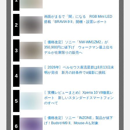
画面がまるで「闇」になる RGB Mini LED
搭載「BRAVIA 9 II」開梱・設置レポート
2
〖価格改定〗ソニー「NW-WM1ZM2」が
350,900円に値下げ ウォークマン最上位モ
3
デルが在庫限りの販売へ
〖2026年〗ペルセウス座流星群は8月13日未
明が見頃 新月の好条件でα撮影に挑戦
4
〖実機レビューまとめ〗Xperia 10 VII徹底レ
ポート 新しいスタンダードスマートフォン
5
のすべて
〖価格改定〗ソニー「INZONE」製品が値下
げ！BudsやM9 II、Mouse-Aも対象
6