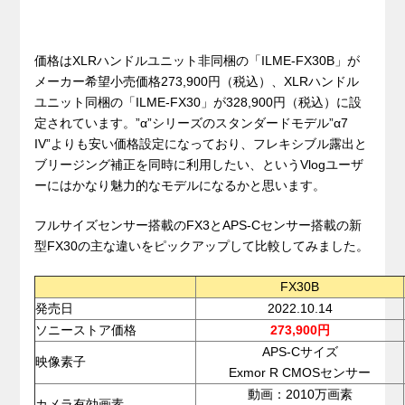
価格はXLRハンドルユニット非同梱の「ILME-FX30B」が
メーカー希望小売価格273,900円（税込）、XLRハンドル
ユニット同梱の「ILME-FX30」が328,900円（税込）に設
定されています。”α”シリーズのスタンダードモデル”α7
IV”よりも安い価格設定になっており、フレキシブル露出と
ブリージング補正を同時に利用したい、というVlogユーザ
ーにはかなり魅力的なモデルになるかと思います。
フルサイズセンサー搭載のFX3とAPS-Cセンサー搭載の新
型FX30の主な違いをピックアップして比較してみました。
FX30B
発売日
2022.10.14
ソニーストア価格
273,900円
APS-Cサイズ
映像素子
Exmor R CMOSセンサー
動画：2010万画素
カメラ有効画素