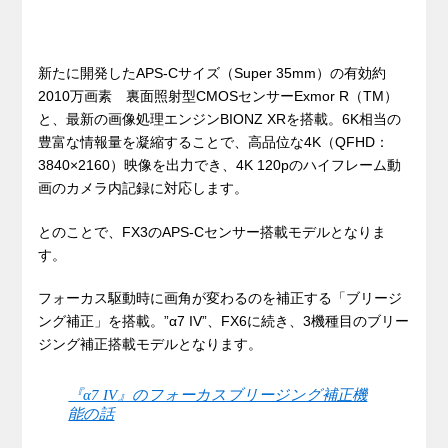
新たに開発したAPS-Cサイズ（Super 35mm）の有効約
2010万画素 裏面照射型CMOSセンサーExmor R（TM）
と、最新の画像処理エンジンBIONZ XRを搭載。6K相当の
豊富な情報量を凝縮することで、高品位な4K（QFHD：
3840×2160）映像を出力でき、4K 120pのハイフレーム動
画のカメラ内記録に対応します。
とのことで、FX3のAPS-Cセンサー搭載モデルとなりま
す。
フォーカス駆動時に画角が変わるのを補正する「ブリージ
ング補正」を搭載。”α7 IV”、FX6に続き、3機種目のブリー
ジング補正搭載モデルとなります。
『α7 IV』のフォーカスブリージング補正機
能の話