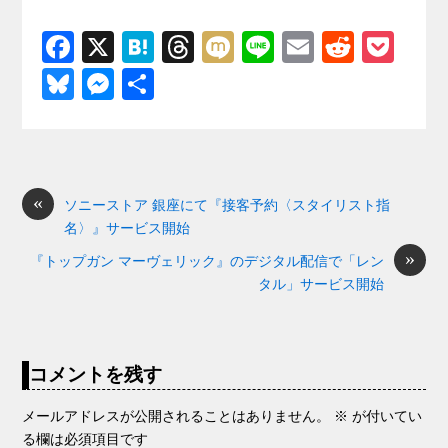
F
X
H
T
M
Li
E
R
P
a
at
hr
ixi
n
m
e
o
Bl
M
共
c
e
e
e
ail
d
ck
u
e
有
e
n
a
di
et
e
ss
b
a
d
t
sk
e
o
s
«
y
n
ソニーストア 銀座にて『接客予約〈スタイリスト指
名〉』サービス開始
o
g
»
『トップガン マーヴェリック』のデジタル配信で「レン
k
er
タル」サービス開始
コメントを残す
メールアドレスが公開されることはありません。
※
が付いてい
る欄は必須項目です