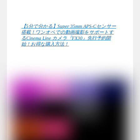
【5分で分かる】Super 35mm APS-Cセンサー
搭載！ワンオペでの動画撮影をサポートす
るCinema Line カメラ『FX30』先行予約開
始！お得な購入方法！