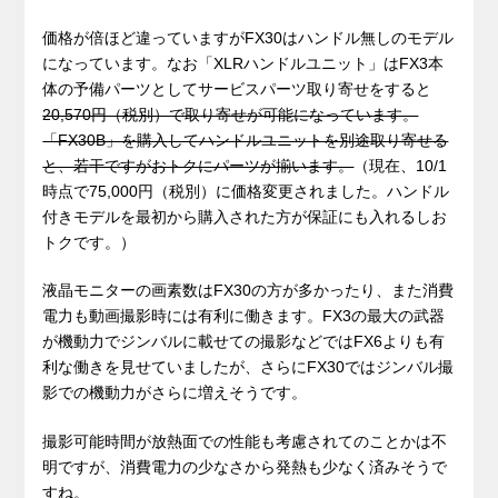
.
価格が倍ほど違っていますがFX30はハンドル無しのモデル
になっています。なお「XLRハンドルユニット」はFX3本
体の予備パーツとしてサービスパーツ取り寄せをすると
20,570円（税別）で取り寄せが可能になっています。
「FX30B」を購入してハンドルユニットを別途取り寄せる
と、若干ですがおトクにパーツが揃います。
（現在、10/1
時点で75,000円（税別）に価格変更されました。ハンドル
付きモデルを最初から購入された方が保証にも入れるしお
トクです。）
液晶モニターの画素数はFX30の方が多かったり、また消費
電力も動画撮影時には有利に働きます。FX3の最大の武器
が機動力でジンバルに載せての撮影などではFX6よりも有
利な働きを見せていましたが、さらにFX30ではジンバル撮
影での機動力がさらに増えそうです。
撮影可能時間が放熱面での性能も考慮されてのことかは不
明ですが、消費電力の少なさから発熱も少なく済みそうで
すね。