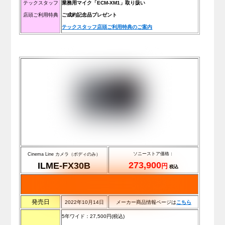
テックスタッフ
業務用マイク「ECM-XM1」取り扱い
店頭ご利用特典
ご成約記念品プレゼント
テックスタッフ店頭ご利用特典のご案内
ソニーストア価格：
Cinema Line カメラ（ボディのみ）
273,900
ILME-FX30B
円
税込
発売日
2022年10月14日
メーカー商品情報ページは
こ
ち
ら
5年ワイド：27,500
円(税込)