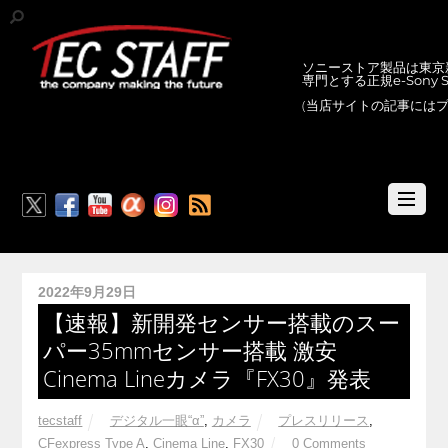
ソニーストア製品は東京新
専門とする正規e-Sony
(当店サイトの記事には
RSS
2022年9月29日
【速報】新開発センサー搭載のスー
パー35mmセンサー搭載 激安
Cinema Lineカメラ『FX30』発表
tecstaff
デジタル一眼“α”
,
カメラ
プレスリリース
,
CFexpress Type A
,
Cinema Line
,
FX30
0 Comments