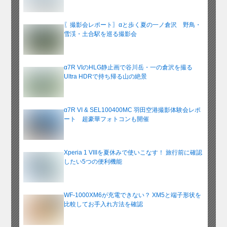
〖撮影会レポート〗αと歩く夏の一ノ倉沢 野鳥・
雪渓・土合駅を巡る撮影会
α7R VIのHLG静止画で谷川岳・一の倉沢を撮る
Ultra HDRで持ち帰る山の絶景
α7R VI & SEL100400MC 羽田空港撮影体験会レポ
ート 超豪華フォトコンも開催
Xperia 1 VIIIを夏休みで使いこなす！ 旅行前に確認
したい5つの便利機能
WF-1000XM6が充電できない？ XM5と端子形状を
比較してお手入れ方法を確認