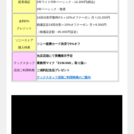
延長保証
3年ワイド/5年ベーシック：14,300
円(税込)
3年ベーシック：無償
24回分割手数料0％＋10%オフクーポン 月々10,200円
金利0%
残価設定24回分割＋10%オフクーポン 月々6,500円
クレジット
（残価設定額：90,000円設定）
ソニーストア
ソニー提携カード決済で3%オフ
購入特典
当店店頭にて実機展示予定
テックスタッフ
業務用マイク「ECM-XM1」取り扱い
店頭ご利用特典
ご成約記念品プレゼント
テックスタッフ店頭ご利用特典のご案内