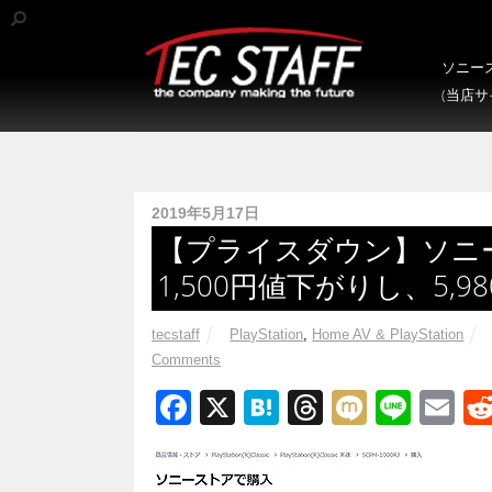
ソニース
(当店
2019年5月17日
【プライスダウン】ソニーストアに
1,500円値下がりし、5,9
tecstaff
PlayStation
,
Home AV & PlayStation
Comments
F
X
H
T
M
Li
E
a
at
hr
ixi
n
m
c
e
e
e
ail