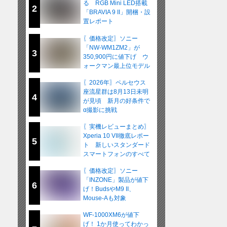
る RGB Mini LED搭載
2
「BRAVIA 9 II」開梱・設
置レポート
〖価格改定〗ソニー
「NW-WM1ZM2」が
3
350,900円に値下げ ウ
ォークマン最上位モデル
が在庫限りの販売へ
〖2026年〗ペルセウス
座流星群は8月13日未明
4
が見頃 新月の好条件で
α撮影に挑戦
〖実機レビューまとめ〗
Xperia 10 VII徹底レポー
5
ト 新しいスタンダード
スマートフォンのすべて
〖価格改定〗ソニー
「INZONE」製品が値下
6
げ！BudsやM9 II、
Mouse-Aも対象
WF-1000XM6が値下
げ！ 1か月使ってわかっ