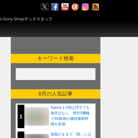
RSS
ony Shopテックスタッフ
キーワード検索
8月の人気記事
Xperia 1 VIIIは35℃でも
熱停止なし 歴代5機種
1
で4K動画の連続撮影時
間を実測
画面がまるで「闇」にな