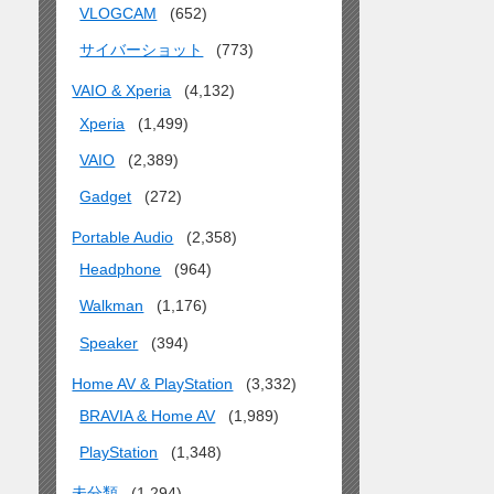
VLOGCAM
(652)
サイバーショット
(773)
VAIO & Xperia
(4,132)
Xperia
(1,499)
VAIO
(2,389)
Gadget
(272)
Portable Audio
(2,358)
Headphone
(964)
Walkman
(1,176)
Speaker
(394)
Home AV & PlayStation
(3,332)
BRAVIA & Home AV
(1,989)
PlayStation
(1,348)
未分類
(1,294)