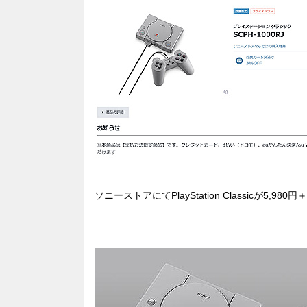
e
n
a
b
a
d
o
s
o
k
ソニーストアにてPlayStation Classicが5,