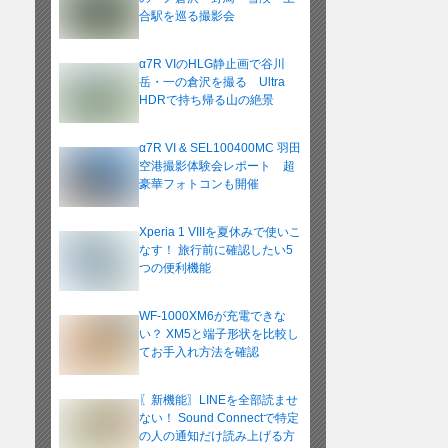
合駅を巡る撮影会
α7R VIのHLG静止画で谷川
岳・一の倉沢を撮る Ultra
HDRで持ち帰る山の絶景
α7R VI & SEL100400MC 羽田
空港撮影体験会レポート 超
豪華フォトコンも開催
Xperia 1 VIIIを夏休みで使いこ
なす！ 旅行前に確認したい5
つの便利機能
WF-1000XM6が充電できな
い？ XM5と端子形状を比較し
てお手入れ方法を確認
〖新機能〗LINEを全部読ませ
ない！ Sound Connectで特定
の人の通知だけ読み上げる方