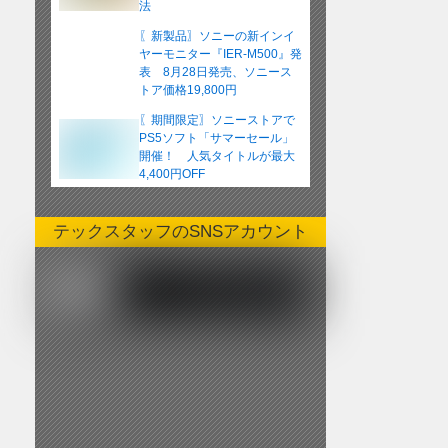
法
〖新製品〗ソニーの新インイ
ヤーモニター『IER-M500』発
表 8月28日発売、ソニース
トア価格19,800円
〖期間限定〗ソニーストアで
PS5ソフト「サマーセール」
開催！ 人気タイトルが最大
4,400円OFF
テックスタッフのSNSアカウント