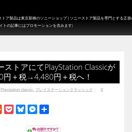
トア製品は東京新橋のソニーショップ | ソニーストア製品を専門とする正規e-S
サイトの記事にはプロモーションを含みます)
てPlayStation Classicが
80円＋税→4,480円＋税へ！
Playstation classic
,
プレイステーションクラッシック
0
R
P
Bl
M
共
e
o
u
e
有
d
ck
e
ss