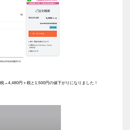
di
et
sk
e
t
y
n
g
er
980円＋税→4,480円＋税と1,500円の値下がりになりました！