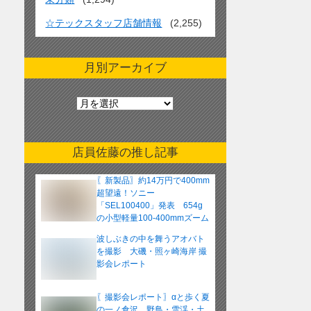
☆テックスタッフ店舗情報
(2,255)
月別アーカイブ
月
別
ア
ー
店員佐藤の推し記事
カ
イ
〖新製品〗約14万円で400mm
ブ
超望遠！ソニー
「SEL100400」発表 654g
の小型軽量100-400mmズーム
レンズ
波しぶきの中を舞うアオバト
を撮影 大磯・照ヶ崎海岸 撮
影会レポート
〖撮影会レポート〗αと歩く夏
の一ノ倉沢 野鳥・雪渓・土