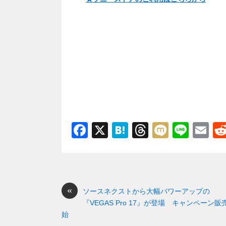
F
X
H
T
M
Li
E
a
at
hr
ixi
n
m
c
e
e
e
ail
e
n
a
«
b
a
d
ソースネクストから大幅パワーアップの
『VEGAS Pro 17』が登場 キャンペーン販
o
s
始