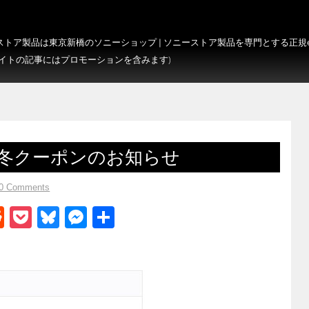
トア製品は東京新橋のソニーショップ | ソニーストア製品を専門とする正規e-S
サイトの記事にはプロモーションを含みます)
秋冬クーポンのお知らせ
0 Comments
R
P
Bl
M
共
e
o
u
e
有
d
ck
e
ss
di
et
sk
e
t
y
n