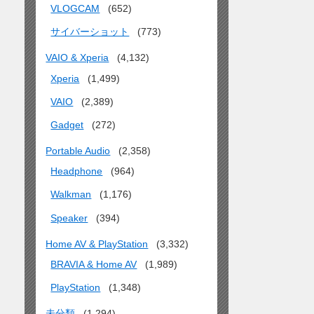
VLOGCAM
(652)
サイバーショット
(773)
VAIO & Xperia
(4,132)
Xperia
(1,499)
VAIO
(2,389)
Gadget
(272)
Portable Audio
(2,358)
Headphone
(964)
Walkman
(1,176)
Speaker
(394)
Home AV & PlayStation
(3,332)
BRAVIA & Home AV
(1,989)
PlayStation
(1,348)
未分類
(1,294)