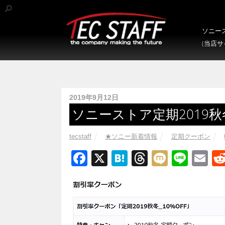
ソニース
(当店
2019年9月12日
ソニーストア定期2019
tecstaff
★ソニー新着情報
定期クーポン
F
X
H
T
M
Li
E
a
at
hr
ixi
n
m
c
e
e
e
ail
e
n
a
b
a
d