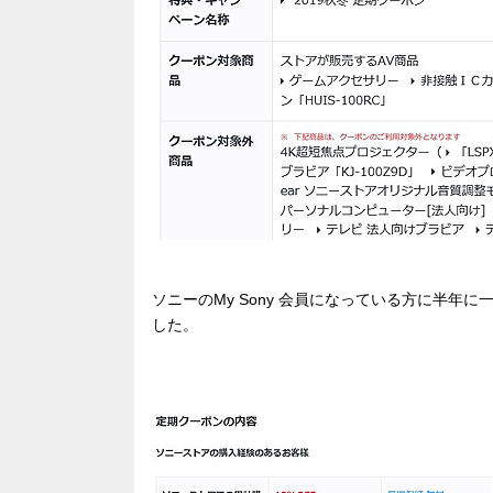
o
s
o
k
ソニーのMy Sony 会員になっている方に半年
した。