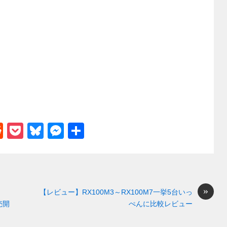
R
P
Bl
M
共
e
o
u
e
有
d
ck
e
ss
di
et
sk
e
»
t
y
n
【レビュー】RX100M3～RX100M7一挙5台いっ
売開
ぺんに比較レビュー
g