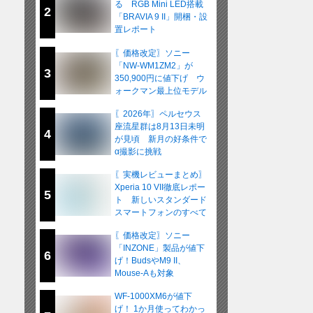
る RGB Mini LED搭載
2
「BRAVIA 9 II」開梱・設
置レポート
〖価格改定〗ソニー
「NW-WM1ZM2」が
3
350,900円に値下げ ウ
ォークマン最上位モデル
が在庫限りの販売へ
〖2026年〗ペルセウス
座流星群は8月13日未明
4
が見頃 新月の好条件で
α撮影に挑戦
〖実機レビューまとめ〗
Xperia 10 VII徹底レポー
5
ト 新しいスタンダード
スマートフォンのすべて
〖価格改定〗ソニー
「INZONE」製品が値下
6
げ！BudsやM9 II、
Mouse-Aも対象
WF-1000XM6が値下
げ！ 1か月使ってわかっ