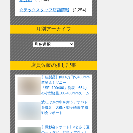
☆テックスタッフ店舗情報
(2,254)
月別アーカイブ
月
別
ア
ー
店員佐藤の推し記事
カ
イ
〖新製品〗約14万円で400mm
ブ
超望遠！ソニー
「SEL100400」発表 654g
の小型軽量100-400mmズーム
レンズ
波しぶきの中を舞うアオバト
を撮影 大磯・照ヶ崎海岸 撮
影会レポート
〖撮影会レポート〗αと歩く夏
の一ノ倉沢 野鳥・雪渓・土