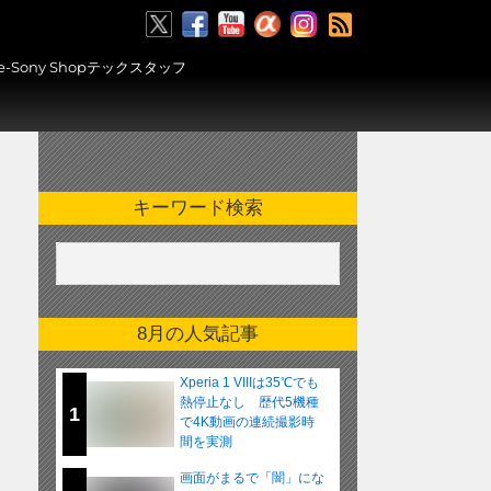
RSS
ony Shopテックスタッフ
キーワード検索
8月の人気記事
Xperia 1 VIIIは35℃でも
熱停止なし 歴代5機種
1
で4K動画の連続撮影時
間を実測
画面がまるで「闇」にな