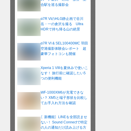
合駅を巡る撮影会
α7R VIのHLG静止画で谷川
岳・一の倉沢を撮る Ultra
HDRで持ち帰る山の絶景
α7R VI & SEL100400MC 羽田
空港撮影体験会レポート 超
豪華フォトコンも開催
Xperia 1 VIIIを夏休みで使いこ
なす！ 旅行前に確認したい5
つの便利機能
WF-1000XM6が充電できな
い？ XM5と端子形状を比較し
てお手入れ方法を確認
〖新機能〗LINEを全部読ませ
ない！ Sound Connectで特定
の人の通知だけ読み上げる方