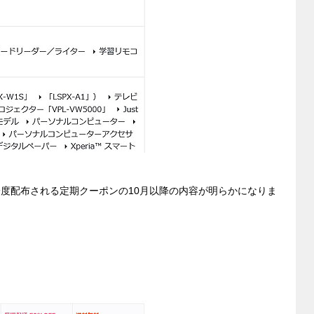
g
er
に一度配布される定期クーポンの10月以降の内容が明らかになりま