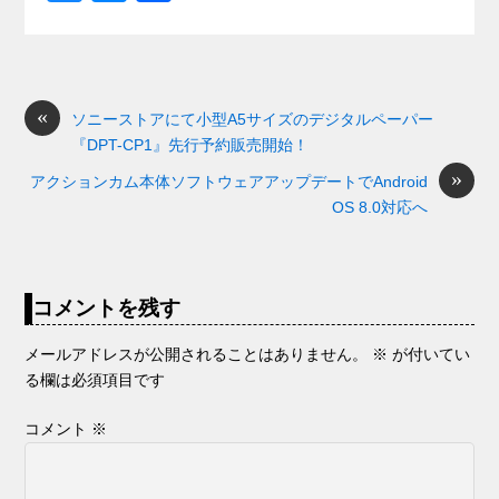
c
e
e
e
ail
d
ck
u
e
有
e
n
a
di
et
e
ss
b
a
d
t
sk
e
o
s
«
y
n
ソニーストアにて小型A5サイズのデジタルペーパー
『DPT-CP1』先行予約販売開始！
o
g
»
アクションカム本体ソフトウェアアップデートでAndroid
k
er
OS 8.0対応へ
コメントを残す
メールアドレスが公開されることはありません。
※
が付いてい
る欄は必須項目です
コメント
※