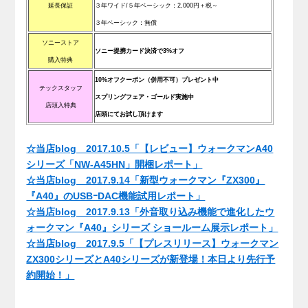
延長保証
３年ワイド/５年ベーシック：2
,000円＋税～
３年ベーシック：無償
ソニーストア
ソニー提携カード決済で3%オフ
購入特典
10%オフクーポン（併用不可）プレゼント中
テックスタッフ
スプリングフェア・ゴールド実施中
店頭入特典
店頭にてお試し頂けます
.
☆当店blog 2017.10.5「【レビュー】ウォークマンA40
シリーズ「NW-A45HN」開梱レポート」
☆当店blog 2017.9.14「新型ウォークマン『ZX300』
『A40』のUSBｰDAC機能試用レポート」
☆当店blog 2017.9.13「外音取り込み機能で進化したウ
ォークマン『A40』シリーズ ショールーム展示レポート」
☆当店blog 2017.9.5「【プレスリリース】ウォークマン
ZX300シリーズとA40シリーズが新登場！本日より先行予
約開始！」