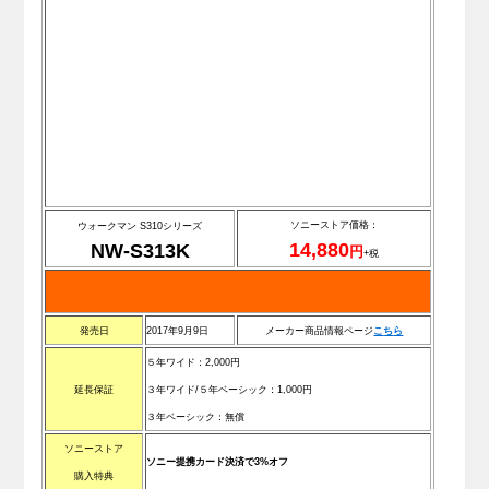
ソニーストア価格：
ウォークマン S310シリーズ
14,880
NW-S313K
円
+税
発売日
2017年9月9日
メーカー商品情報ページ
こ
ち
ら
５年ワイド：2,000円
延長保証
３年ワイド/
５年ベーシック
：1,000円
３
年ベーシック
：無償
ソニーストア
ソニー提携カード決済で3%オフ
購入特典