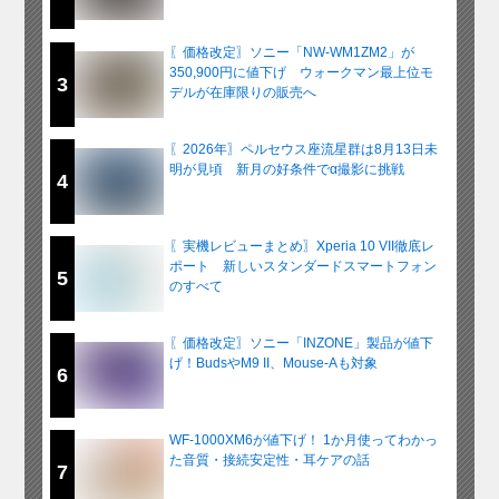
〖価格改定〗ソニー「NW-WM1ZM2」が
350,900円に値下げ ウォークマン最上位モ
3
デルが在庫限りの販売へ
〖2026年〗ペルセウス座流星群は8月13日未
明が見頃 新月の好条件でα撮影に挑戦
4
〖実機レビューまとめ〗Xperia 10 VII徹底レ
ポート 新しいスタンダードスマートフォン
5
のすべて
〖価格改定〗ソニー「INZONE」製品が値下
げ！BudsやM9 II、Mouse-Aも対象
6
WF-1000XM6が値下げ！ 1か月使ってわかっ
た音質・接続安定性・耳ケアの話
7