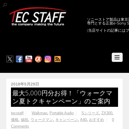
ソニーストア製品は東京新
専門とする正規e-Sony
(当店サイトの記事には
RSS
2018年5月29日
最大5,000円分お得！「ウォークマ
ン夏トクキャンペーン」のご案内
tecstaff
Walkman
,
Portable Audio
Sシリーズ
,
ZX300
,
価格
,
値段
,
ウォークマン
,
キャンペーン
,
A40
,
おすすめ
0
Comments