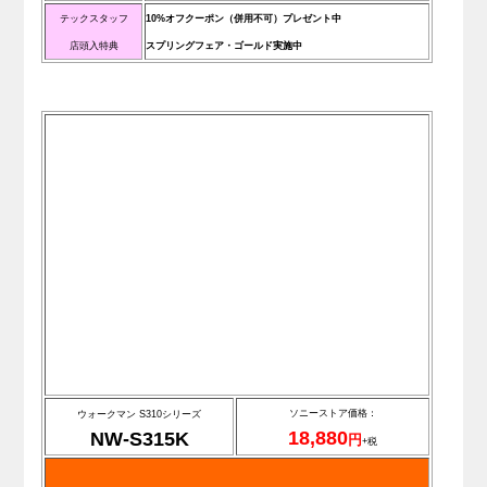
テックスタッフ
10%オフクーポン（併用不可）プレゼント中
店頭入特典
スプリングフェア・ゴールド実施中
ソニーストア価格：
ウォークマン S310シリーズ
18,880
NW-S315K
円
+税