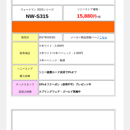
ソニーストア価格：
ウォークマン S310シリーズ
15,880
NW-S315
円
+税
発売日
2017年9月9日
メーカー商品情報ページ
こ
ち
ら
５年ワイド：2,000円
延長保証
３年ワイド/
５年ベーシック
：1,000円
３
年ベーシック
：無償
ソニーストア
ソニー提携カード決済で3%オフ
購入特典
テックスタッフ
10%オフクーポン（併用不可）プレゼント中
店頭入特典
スプリングフェア・ゴールド実施中