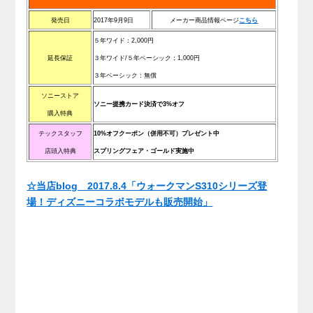
発売日
2017年9月9日
メーカー商品情報ページ
こ
ち
ら
５年ワイド：2,000円
延長保証
３年ワイド/
５年ベーシック
：1,000円
３
年ベーシック
：無償
ソニーストア
ソニー提携カード決済で3%オフ
購入特典
テックスタッフ
10%オフクーポン（併用不可）プレゼント中
店頭入特典
スプリングフェア・ゴールド実施中
.
☆当店blog 2017.8.4「ウォークマンS310シリーズ登
場！ディズニーコラボモデルも販売開始」