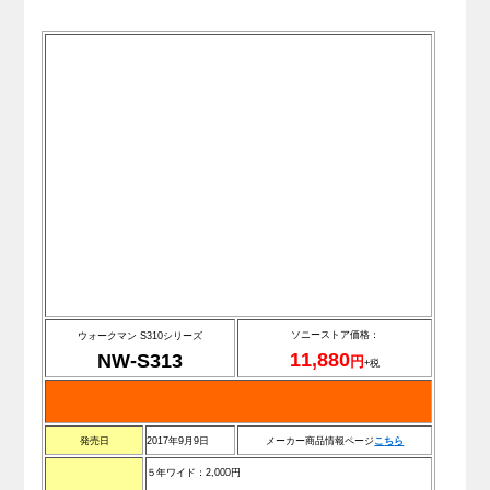
ソニーストア価格：
ウォークマン S310シリーズ
11,880
NW-S313
円
+税
発売日
2017年9月9日
メーカー商品情報ページ
こ
ち
ら
５年ワイド：2,000円