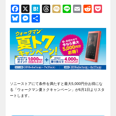
F
X
H
T
M
Li
E
R
P
a
at
hr
ixi
n
m
e
o
Bl
M
共
c
e
e
e
ail
d
ck
u
e
有
e
n
a
di
et
e
ss
b
a
d
t
sk
e
o
s
y
n
o
g
k
er
ソニーストアにて条件を満たすと最大5,000円分お得にな
る「ウォークマン夏トクキャンペーン」が6月1日よりスタ
ートします。