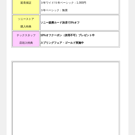
延長保証
３年ワイド/
５年ベーシック
：1,000円
３
年ベーシック
：無償
ソニーストア
ソニー提携カード決済で3%オフ
購入特典
テックスタッフ
10%オフクーポン（併用不可）プレゼント中
店頭入特典
スプリングフェア・ゴールド実施中