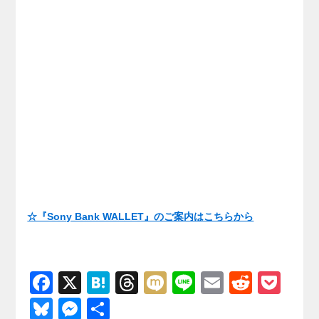
☆『Sony Bank WALLET』のご案内はこちらから
F
X
H
T
M
Li
E
R
P
a
at
hr
ixi
n
m
e
o
Bl
M
共