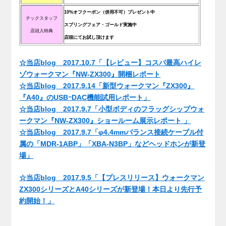
10%オフクーポン（併用不可）プレゼント中
テックスタッフ
スプリングフェア・ゴールド実施中
店頭入特典
店頭にてお試し頂けます
.
☆当店blog 2017.10.7「【レビュー】コスパ最高ハイレ
ゾウォークマン『NW-ZX300』開梱レポート
☆当店blog 2017.9.14「新型ウォークマン『ZX300』
『A40』のUSBｰDAC機能試用レポート」
☆当店blog 2017.9.7「小型ボディのフラッグシップウォ
ークマン『NW-ZX300』ショールーム展示レポート 」
☆当店blog 2017.9.7「φ4.4mmバランス接続ケーブル付
属の「MDR-1ABP」「XBA-N3BP」などヘッドホンが新登
場」
☆当店blog 2017.9.5「【プレスリリース】ウォークマン
ZX300シリーズとA40シリーズが新登場！本日より先行予
約開始！」