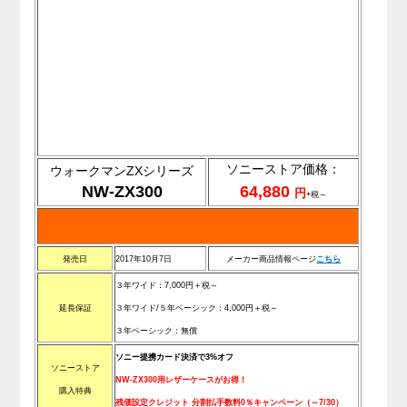
ソニーストア価格：
ウォークマンZXシリーズ
NW-ZX300
64,880
円
+税～
発売日
2017年10月7日
メーカー商品情報ページ
こちら
３年ワイド：7,000円＋税～
延長保証
３年ワイド/５年ベーシック：
4,000円＋税～
３年ベーシック：無償
ソニー提携カード決済で3%オフ
ソニーストア
NW-ZX300用レザーケースがお得！
購入特典
残価設定クレジット 分割払手数料0％キャンペーン
（～7/30）