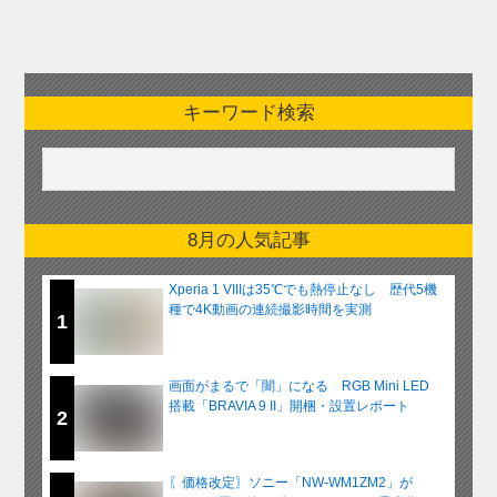
キーワード検索
8月の人気記事
Xperia 1 VIIIは35℃でも熱停止なし 歴代5機
種で4K動画の連続撮影時間を実測
1
画面がまるで「闇」になる RGB Mini LED
搭載「BRAVIA 9 II」開梱・設置レポート
2
〖価格改定〗ソニー「NW-WM1ZM2」が