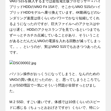
VAIO S15を購入するまでは超低電圧版プロセッサー＋ハイ
ブリッドHDDのVAIO Fit 15Aで、そこからVAIO S15のハイ
ブリッドHDDモデルへ乗り換えています。4K動画などのレ
ンダリング速度は倍くらいのパワーでかなり短縮してくれ
るようになったのですが、巨大ファイルへのアクセスはや
はり遅く、HDDのアクセスランプを見ているといつまでも
ずーっとチカチカ点滅していることがあり、そういうこと
があるとだんだんVAIOの電源を入れる回数が減ってしまっ
て。。。というのが、実はVAIO S15でもおきつつあったん
です。
パソコン操作がおっくうになってしまうと、なんのための
VAIOの買い換えだったのか、と、思ってしまうところでし
たがSSD増設で一気にそういう問題が全部すっとびまし
た。
M.2 SSD、すごい速いです。体感では10倍くらいのスピー
ドに感じる（ちょっとおおげさですが）くらいで、特にシ