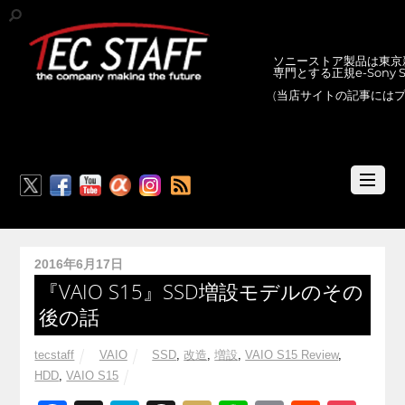
ソニーストア製品は東京新
専門とする正規e-Sony
(当店サイトの記事には
RSS
2016年6月17日
『VAIO S15』SSD増設モデルのその
後の話
tecstaff
VAIO
SSD
,
改造
,
増設
,
VAIO S15 Review
,
HDD
,
VAIO S15