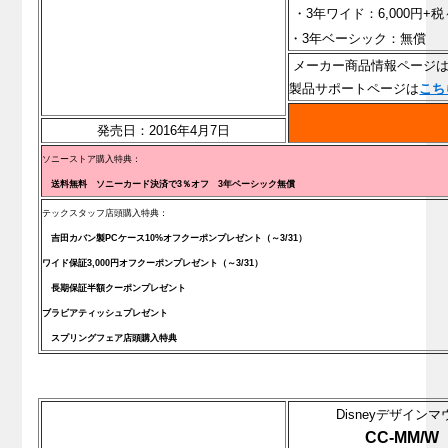
・3年ワイド：6,000円+税
・3年ベーシック：無償
メーカー商品情報ページ
製品サポートページは
こち
発売日：2016年4月7日
ソニーストア購入特典：
送料無料 ソニーカード決済で3％オフ 3年ベーシック無償
テックスタッフ店頭購入特典：
吉田カバン製PCケース10%オフクーポンプレゼント（～3/31）
ワイド保証3,000円オフクーポンプレゼント
（～3/31）
長期保証半額クーポンプレゼント
ブラビアティッシュプレゼント
スプリングフェア店頭購入特典
Disneyデザインマ
CC-MM/W