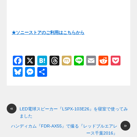
★ソニーストアのご利用はこちらから
F
X
H
T
M
Li
E
R
P
a
at
hr
ixi
n
m
e
o
Bl
M
共
c
e
e
e
ail
d
ck
u
e
有
e
n
a
di
et
e
ss
b
a
d
t
sk
e
o
s
«
y
n
LED電球スピーカー『LSPX-103E26』を寝室で使ってみ
ました
o
g
»
ハンディカム『FDR-AX55』で撮る『レッドブルエアレ
k
er
ース千葉2016』