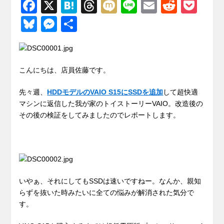
F
X
H
T
M
Li
E
R
P
a
at
hr
ixi
n
m
e
o
Bl
M
共
c
e
e
e
ail
d
ck
u
e
有
e
n
a
di
et
e
ss
b
a
d
t
sk
e
こんにちは、店員佐藤です。
o
s
y
n
先々週、
HDDモデルのVAIO S15にSSDを追加
して超快適
o
g
マシンに返信した我が家のトイストーリーVAIO。改造後の
k
その後の検証をしてみましたのでレポートします。
er
いやぁ、それにしてもSSDは速いですねー。なんか、親知
らずを抜いた時みたいに全ての悩みが解消された気分で
す。