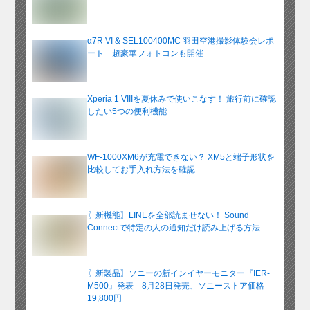
α7R VI & SEL100400MC 羽田空港撮影体験会レポ
ート 超豪華フォトコンも開催
Xperia 1 VIIIを夏休みで使いこなす！ 旅行前に確認
したい5つの便利機能
WF-1000XM6が充電できない？ XM5と端子形状を
比較してお手入れ方法を確認
〖新機能〗LINEを全部読ませない！ Sound
Connectで特定の人の通知だけ読み上げる方法
〖新製品〗ソニーの新インイヤーモニター『IER-
M500』発表 8月28日発売、ソニーストア価格
19,800円