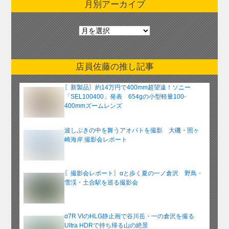
月別アーカイブ
月
別
ア
ー
店員佐藤の推し記事
カ
イ
〖新製品〗約14万円で400mm超望遠！ソニー
ブ
「SEL100400」発表 654gの小型軽量100-
400mmズームレンズ
波しぶきの中を舞うアオバトを撮影 大磯・照ヶ
崎海岸 撮影会レポート
〖撮影会レポート〗αと歩く夏の一ノ倉沢 野鳥・
雪渓・土合駅を巡る撮影会
α7R VIのHLG静止画で谷川岳・一の倉沢を撮る
Ultra HDRで持ち帰る山の絶景