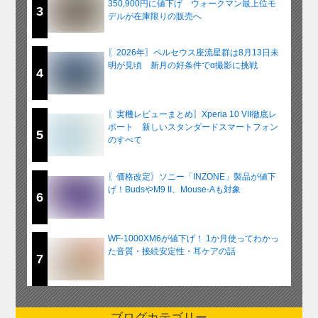
350,900円に値下げ ウォークマン最上位モ
3
デルが在庫限りの販売へ
〖2026年〗ペルセウス座流星群は8月13日未
明が見頃 新月の好条件でα撮影に挑戦
4
〖実機レビューまとめ〗Xperia 10 VII徹底レ
ポート 新しいスタンダードスマートフォン
5
のすべて
〖価格改定〗ソニー「INZONE」製品が値下
げ！BudsやM9 II、Mouse-Aも対象
6
WF-1000XM6が値下げ！ 1か月使ってわかっ
た音質・接続安定性・耳ケアの話
7
ブログカテゴリー