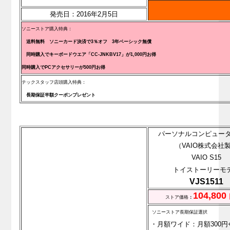
発売日：2016年2月5日
ソニーストア購入特典：
送料無料 ソニーカード決済で3％オフ 3年ベーシック無償
同時購入でキーボードウエア「CC-JNKBV17」が1,000円お得
同
時購入でPCアクセサリーが500円お得
テックスタッフ店頭購入特典：
長期保証半額クーポンプレゼント
パーソナルコンピュータ
（VAIO株式会社
VAIO S15
トイストーリーモ
VJS1511
104,800
ストア価格
：
ソニーストア長期保証選択
・月額ワイド：月額300円