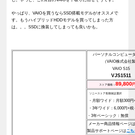
やっぱり、VAIOを買うならSSD搭載モデルがオススメで
す。もうハイブリッドHDDモデルを買ってしまった方
は。。。SSDに換装してしまっても良いかも。
パーソナルコンピュータ
（VAIO株式会社
VAIO S15
VJS1511
89,800
ストア価格
：
ソニーストア長期保証選択
・月額ワイド：月額300円
・3年ワイド：6,000円+税
・3年ベーシック：無償
メーカー商品情報ページ
製品サポートページは
こち