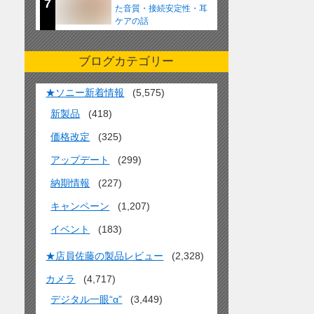
7
た音質・接続安定性・耳
ケアの話
ブログカテゴリー
★ソニー新着情報
(5,575)
新製品
(418)
価格改定
(325)
アップデート
(299)
納期情報
(227)
キャンペーン
(1,207)
イベント
(183)
★店員佐藤の製品レビュー
(2,328)
カメラ
(4,717)
デジタル一眼“α”
(3,449)