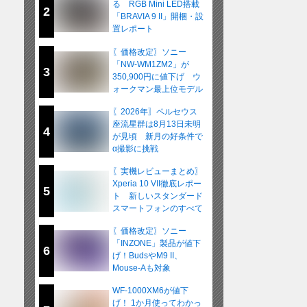
る RGB Mini LED搭載
2
「BRAVIA 9 II」開梱・設
置レポート
〖価格改定〗ソニー
「NW-WM1ZM2」が
3
350,900円に値下げ ウ
ォークマン最上位モデル
が在庫限りの販売へ
〖2026年〗ペルセウス
座流星群は8月13日未明
4
が見頃 新月の好条件で
α撮影に挑戦
〖実機レビューまとめ〗
Xperia 10 VII徹底レポー
5
ト 新しいスタンダード
スマートフォンのすべて
〖価格改定〗ソニー
「INZONE」製品が値下
6
げ！BudsやM9 II、
Mouse-Aも対象
WF-1000XM6が値下
げ！ 1か月使ってわかっ