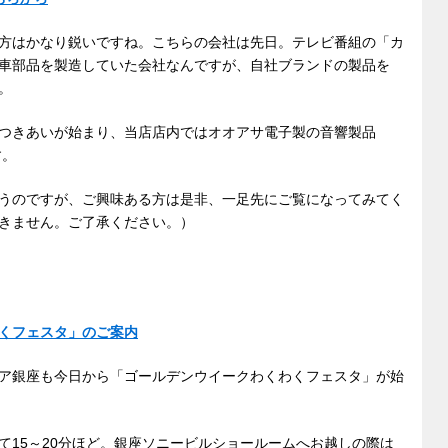
方はかなり鋭いですね。こちらの会社は先日。テレビ番組の「カ
車部品を製造していた会社なんですが、自社ブランドの製品を
。
つきあいが始まり、当店店内ではオオアサ電子製の音響製品
す。
うのですが、ご興味ある方は是非、一足先にご覧になってみてく
ができません。ご了承ください。）
くフェスタ」のご案内
ア銀座も今日から「ゴールデンウイークわくわくフェスタ」が始
て15～20分ほど。銀座ソニービルショールームへお越しの際は