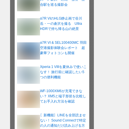
合駅を巡る撮影会
α7R VIのHLG静止画で谷川
岳・一の倉沢を撮る Ultra
HDRで持ち帰る山の絶景
α7R VI & SEL100400MC 羽田
空港撮影体験会レポート 超
豪華フォトコンも開催
Xperia 1 VIIIを夏休みで使いこ
なす！ 旅行前に確認したい5
つの便利機能
WF-1000XM6が充電できな
い？ XM5と端子形状を比較し
てお手入れ方法を確認
〖新機能〗LINEを全部読ませ
ない！ Sound Connectで特定
の人の通知だけ読み上げる方