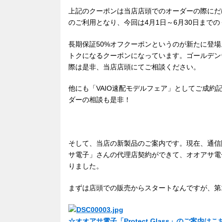
上記のクーポンは当店店頭でのオーダーの際にだ
のご利用となり、今回は4月1日～6月30日まで
長期保証50%オフクーポンというのが新たに登
トクになるクーポンになっています。ゴールデン
際は是非、当店店頭にてご相談ください。
他にも「VAIO速配モデルフェア」としてご成約
ダーの相談も是非！
そして、当店の新製品のご案内です。現在、通信
サ電子」さんの代理店契約ができて、オオアサ電
りました。
まずは店頭での販売からスタートなんですが、第1号製品
☆オオアサ電子「Protect Glass」のご案内は