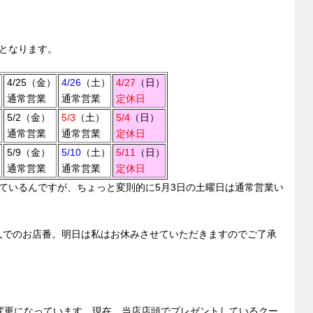
t
y
n
g
となります。
er
）
4/25（金）
4/26
（土）
4/27
（日）
通常営業
通常営業
定休日
5/2（金）
5/3
（土）
5/4
（日）
通常営業
通常営業
定休日
5/9（金）
5/10
（土）
5/11
（日）
通常営業
通常営業
定休日
ているんですが、ちょっと変則的に5月3日の土曜日は通常営業い
が一人でのお店番。明日は私はお休みさせていただきますのでご了承
変更になっています。現在、当店店頭でプレゼントしているクー