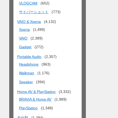
VLOGCAM
(652)
サイバーショット
(773)
VAIO & Xperia
(4,132)
Xperia
(1,499)
VAIO
(2,389)
Gadget
(272)
Portable Audio
(2,357)
Headphone
(963)
Walkman
(1,176)
Speaker
(394)
Home AV & PlayStation
(3,332)
BRAVIA & Home AV
(1,989)
PlayStation
(1,348)
未分類
(1,294)