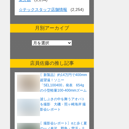
☆テックスタッフ店舗情報
(2,254)
月別アーカイブ
月
別
ア
ー
店員佐藤の推し記事
カ
イ
〖新製品〗約14万円で400mm
ブ
超望遠！ソニー
「SEL100400」発表 654g
の小型軽量100-400mmズーム
レンズ
波しぶきの中を舞うアオバト
を撮影 大磯・照ヶ崎海岸 撮
影会レポート
〖撮影会レポート〗αと歩く夏
の一ノ倉沢 野鳥・雪渓・土