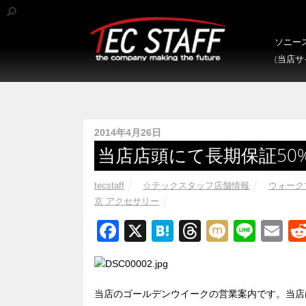
ソニース
(当店
2014年4月26日
当店店頭にて長期保証50
tecstaff
☆テックスタッフ店舗情報
ウォークマ
京 アクセサリー
F
X
H
T
M
Li
E
a
at
hr
ixi
n
m
c
e
e
e
ail
e
n
a
当店のゴールデンウイークの営業案内です。当店