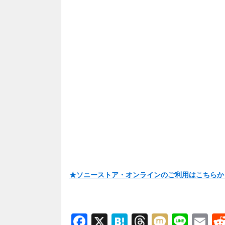
★ソニーストア・オンラインのご利用はこちらか
F
X
H
T
M
Li
E