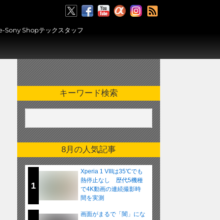
RSS
ony Shopテックスタッフ
キーワード検索
8月の人気記事
Xperia 1 VIIIは35℃でも
熱停止なし 歴代5機種
1
で4K動画の連続撮影時
間を実測
画面がまるで「闇」にな