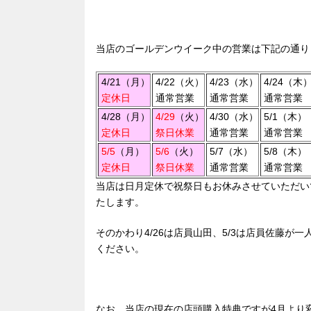
b
a
d
o
s
当店のゴールデンウイーク中の営業は下記の通り
o
k
4/21（月）
4/22（火）
4/23（水）
4/24（木
定休日
通常営業
通常営業
通常営業
4/28（月）
4/29
（火）
4/30（水）
5/1（木）
定休日
祭日休業
通常営業
通常営業
5/5
（月）
5/6
（火）
5/7（水）
5/8（木）
定休日
祭日休業
通常営業
通常営業
当店は日月定休で祝祭日もお休みさせていただい
たします。
そのかわり4/26は店員山田、5/3は店員佐藤
ください。
なお、当店の現在の店頭購入特典ですが4月より