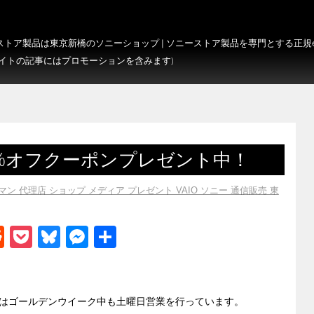
トア製品は東京新橋のソニーショップ | ソニーストア製品を専門とする正規e-S
サイトの記事にはプロモーションを含みます)
%オフクーポンプレゼント中！
ン 代理店 ショップ メディア プレゼント VAIO ソニー 通信販売 東
R
P
Bl
M
共
e
o
u
e
有
d
ck
e
ss
di
et
sk
e
はゴールデンウイーク中も土曜日営業を行っています。