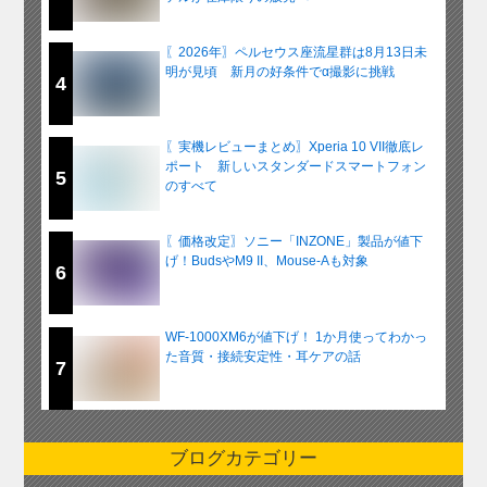
〖2026年〗ペルセウス座流星群は8月13日未
明が見頃 新月の好条件でα撮影に挑戦
4
〖実機レビューまとめ〗Xperia 10 VII徹底レ
ポート 新しいスタンダードスマートフォン
5
のすべて
〖価格改定〗ソニー「INZONE」製品が値下
げ！BudsやM9 II、Mouse-Aも対象
6
WF-1000XM6が値下げ！ 1か月使ってわかっ
た音質・接続安定性・耳ケアの話
7
ブログカテゴリー