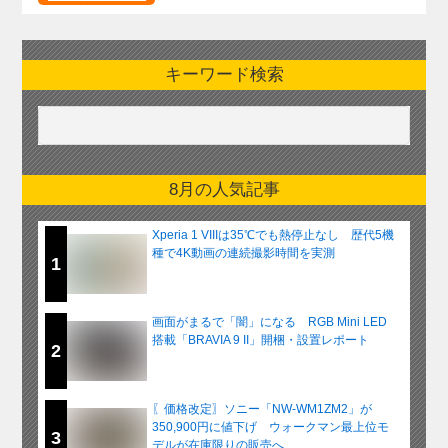
キーワード検索
8月の人気記事
Xperia 1 VIIIは35℃でも熱停止なし 歴代5機
種で4K動画の連続撮影時間を実測
1
画面がまるで「闇」になる RGB Mini LED
搭載「BRAVIA 9 II」開梱・設置レポート
2
〖価格改定〗ソニー「NW-WM1ZM2」が
350,900円に値下げ ウォークマン最上位モ
3
デルが在庫限りの販売へ