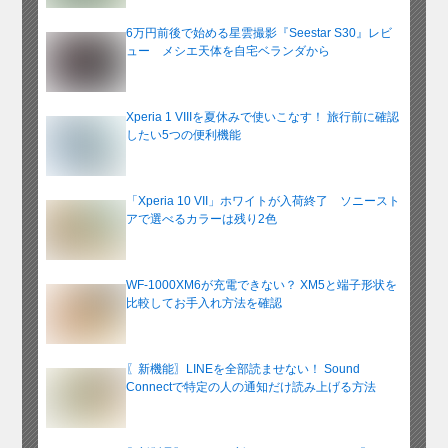
6万円前後で始める星雲撮影『Seestar S30』レビ
ュー メシエ天体を自宅ベランダから
Xperia 1 VIIIを夏休みで使いこなす！ 旅行前に確認
したい5つの便利機能
「Xperia 10 VII」ホワイトが入荷終了 ソニースト
アで選べるカラーは残り2色
WF-1000XM6が充電できない？ XM5と端子形状を
比較してお手入れ方法を確認
〖新機能〗LINEを全部読ませない！ Sound
Connectで特定の人の通知だけ読み上げる方法