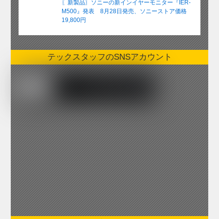
〖新製品〗ソニーの新インイヤーモニター『IER-
M500』発表 8月28日発売、ソニーストア価格
19,800円
テックスタッフのSNSアカウント