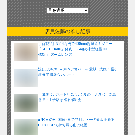
月
別
ア
ー
店員佐藤の推し記事
カ
イ
〖新製品〗約14万円で400mm超望遠！ソニー
ブ
「SEL100400」発表 654gの小型軽量100-
400mmズームレンズ
波しぶきの中を舞うアオバトを撮影 大磯・照ヶ
崎海岸 撮影会レポート
〖撮影会レポート〗αと歩く夏の一ノ倉沢 野鳥・
雪渓・土合駅を巡る撮影会
α7R VIのHLG静止画で谷川岳・一の倉沢を撮る
Ultra HDRで持ち帰る山の絶景