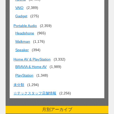
VAIO
(2,389)
Gadget
(275)
Portable Audio
(2,359)
Headphone
(965)
Walkman
(1,176)
Speaker
(394)
Home AV & PlayStation
(3,332)
BRAVIA & Home AV
(1,989)
PlayStation
(1,348)
未分類
(1,294)
☆テックスタッフ店舗情報
(2,256)
月別アーカイブ