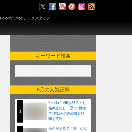
RSS
ony Shopテックスタッフ
キーワード検索
8月の人気記事
Xperia 1 VIIIは35℃でも
熱停止なし 歴代5機種
1
で4K動画の連続撮影時
間を実測
画面がまるで「闇」にな