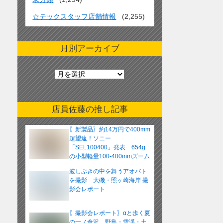
☆テックスタッフ店舗情報
(2,255)
月別アーカイブ
月
別
ア
ー
店員佐藤の推し記事
カ
イ
〖新製品〗約14万円で400mm
ブ
超望遠！ソニー
「SEL100400」発表 654g
の小型軽量100-400mmズーム
レンズ
波しぶきの中を舞うアオバト
を撮影 大磯・照ヶ崎海岸 撮
影会レポート
〖撮影会レポート〗αと歩く夏
の一ノ倉沢 野鳥・雪渓・土