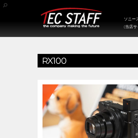
ソニース
(当店
RX100