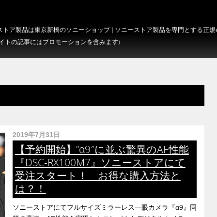
トア製品は東京新橋のソニーショップ | ソニーストア製品を専門とする正規e-S
サイトの記事にはプロモーションを含みます)
2019年7月31日
【予約開始】”α9″に並ぶ驚異のAF性能
『DSC-RX100M7』ソニーストアにて
受注スタート！ お得な購入方法と
は？！
ソニーストアにてフルサイズミラーレス一眼カメラ『α9』同