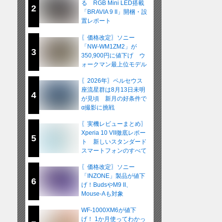
る RGB Mini LED搭載
2
「BRAVIA 9 II」開梱・設
置レポート
〖価格改定〗ソニー
「NW-WM1ZM2」が
3
350,900円に値下げ ウ
ォークマン最上位モデル
が在庫限りの販売へ
〖2026年〗ペルセウス
座流星群は8月13日未明
4
が見頃 新月の好条件で
α撮影に挑戦
〖実機レビューまとめ〗
Xperia 10 VII徹底レポー
5
ト 新しいスタンダード
スマートフォンのすべて
〖価格改定〗ソニー
「INZONE」製品が値下
6
げ！BudsやM9 II、
Mouse-Aも対象
WF-1000XM6が値下
げ！ 1か月使ってわかっ