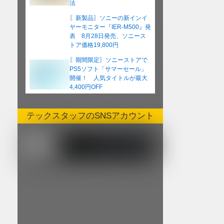
法
〖新製品〗ソニーの新インイ
ヤーモニター『IER-M500』発
表 8月28日発売、ソニース
トア価格19,800円
〖期間限定〗ソニーストアで
PS5ソフト「サマーセール」
開催！ 人気タイトルが最大
4,400円OFF
テックスタッフのSNSアカウント