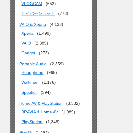
VLOGCAM
(652)
サイバーショット
(773)
VAIO & Xperia
(4,133)
Xperia
(1,499)
VAIO
(2,389)
Gadget
(273)
Portable Audio
(2,359)
Headphone
(965)
Walkman
(1,176)
Speaker
(394)
Home AV & PlayStation
(3,332)
BRAVIA & Home AV
(1,989)
PlayStation
(1,348)
未分類
(1,294)