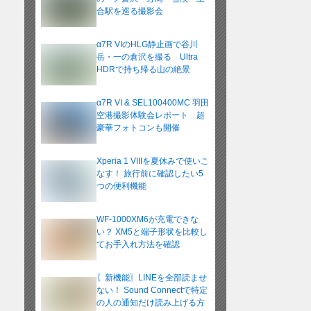
合駅を巡る撮影会
α7R VIのHLG静止画で谷川
岳・一の倉沢を撮る Ultra
HDRで持ち帰る山の絶景
α7R VI & SEL100400MC 羽田
空港撮影体験会レポート 超
豪華フォトコンも開催
Xperia 1 VIIIを夏休みで使いこ
なす！ 旅行前に確認したい5
つの便利機能
WF-1000XM6が充電できな
い？ XM5と端子形状を比較し
てお手入れ方法を確認
〖新機能〗LINEを全部読ませ
ない！ Sound Connectで特定
の人の通知だけ読み上げる方