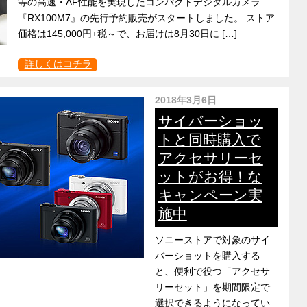
等の高速・AF性能を実現したコンパクトデジタルカメラ
『RX100M7』の先行予約販売がスタートしました。 ストア
価格は145,000円+税～で、お届けは8月30日に […]
詳しくはコチラ
2018年3月6日
サイバーショッ
トと同時購入で
アクセサリーセ
ットがお得！な
キャンペーン実
施中
ソニーストアで対象のサイ
バーショットを購入する
と、便利で役つ「アクセサ
リーセット」を期間限定で
選択できるようになってい