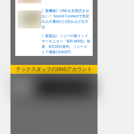
〖新機能〗LINEを全部読ませ
ない！ Sound Connectで特定
の人の通知だけ読み上げる方
法
〖新製品〗ソニーの新インイ
ヤーモニター『IER-M500』発
表 8月28日発売、ソニース
トア価格19,800円
テックスタッフのSNSアカウント