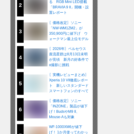
る RGB Mini LED搭載
2
「BRAVIA 9 II」開梱・設
置レポート
〖価格改定〗ソニー
「NW-WM1ZM2」が
3
350,900円に値下げ ウ
ォークマン最上位モデル
が在庫限りの販売へ
〖2026年〗ペルセウス
座流星群は8月13日未明
4
が見頃 新月の好条件で
α撮影に挑戦
〖実機レビューまとめ〗
Xperia 10 VII徹底レポー
5
ト 新しいスタンダード
スマートフォンのすべて
〖価格改定〗ソニー
「INZONE」製品が値下
6
げ！BudsやM9 II、
Mouse-Aも対象
WF-1000XM6が値下
げ！ 1か月使ってわかっ