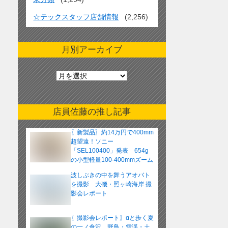
☆テックスタッフ店舗情報
(2,256)
月別アーカイブ
月
別
ア
ー
店員佐藤の推し記事
カ
イ
〖新製品〗約14万円で400mm
ブ
超望遠！ソニー
「SEL100400」発表 654g
の小型軽量100-400mmズーム
レンズ
波しぶきの中を舞うアオバト
を撮影 大磯・照ヶ崎海岸 撮
影会レポート
〖撮影会レポート〗αと歩く夏
の一ノ倉沢 野鳥・雪渓・土