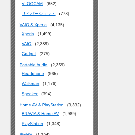
VLOGCAM
(652)
サイバーショット
(773)
VAIO & Xperia
(4,135)
Xperia
(1,499)
VAIO
(2,389)
Gadget
(275)
Portable Audio
(2,359)
Headphone
(965)
Walkman
(1,176)
Speaker
(394)
Home AV & PlayStation
(3,332)
BRAVIA & Home AV
(1,989)
PlayStation
(1,348)
未分類
(1,294)