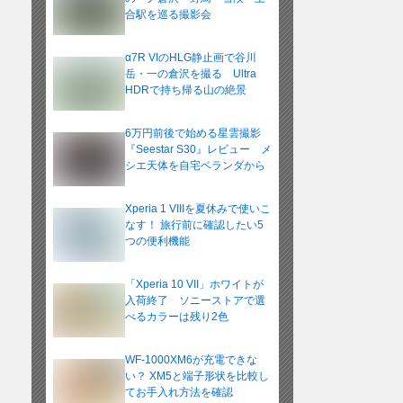
合駅を巡る撮影会
α7R VIのHLG静止画で谷川
岳・一の倉沢を撮る Ultra
HDRで持ち帰る山の絶景
6万円前後で始める星雲撮影
『Seestar S30』レビュー メ
シエ天体を自宅ベランダから
Xperia 1 VIIIを夏休みで使いこ
なす！ 旅行前に確認したい5
つの便利機能
「Xperia 10 VII」ホワイトが
入荷終了 ソニーストアで選
べるカラーは残り2色
WF-1000XM6が充電できな
い？ XM5と端子形状を比較し
てお手入れ方法を確認