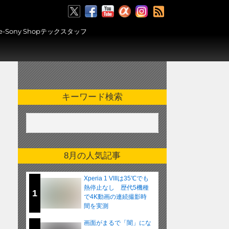
RSS
ony Shopテックスタッフ
キーワード検索
8月の人気記事
Xperia 1 VIIIは35℃でも
熱停止なし 歴代5機種
1
で4K動画の連続撮影時
間を実測
画面がまるで「闇」にな