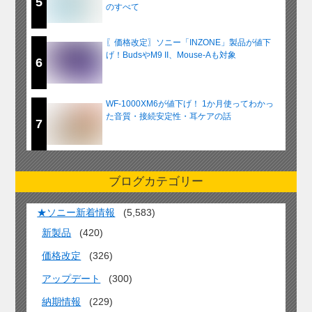
5
のすべて
〖価格改定〗ソニー「INZONE」製品が値下
げ！BudsやM9 II、Mouse-Aも対象
6
WF-1000XM6が値下げ！ 1か月使ってわかっ
た音質・接続安定性・耳ケアの話
7
ブログカテゴリー
★ソニー新着情報
(5,583)
新製品
(420)
価格改定
(326)
アップデート
(300)
納期情報
(229)