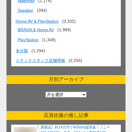
Walkman
(1,176)
Speaker
(394)
Home AV & PlayStation
(3,332)
BRAVIA & Home AV
(1,989)
PlayStation
(1,348)
未分類
(1,294)
☆テックスタッフ店舗情報
(2,256)
月別アーカイブ
月
別
ア
ー
店員佐藤の推し記事
カ
イ
〖新製品〗約14万円で400mm超望遠！ソニー
ブ