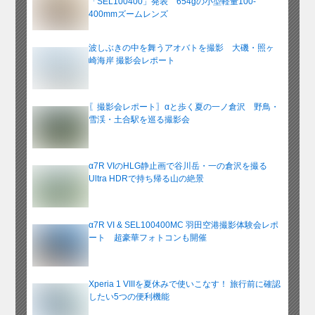
「SEL100400」発表 654gの小型軽量100-
400mmズームレンズ
波しぶきの中を舞うアオバトを撮影 大磯・照ヶ
崎海岸 撮影会レポート
〖撮影会レポート〗αと歩く夏の一ノ倉沢 野鳥・
雪渓・土合駅を巡る撮影会
α7R VIのHLG静止画で谷川岳・一の倉沢を撮る
Ultra HDRで持ち帰る山の絶景
α7R VI & SEL100400MC 羽田空港撮影体験会レポ
ート 超豪華フォトコンも開催
Xperia 1 VIIIを夏休みで使いこなす！ 旅行前に確認
したい5つの便利機能