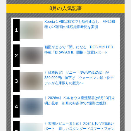
8月の人気記事
Xperia 1 VIIIは35℃でも熱停止なし 歴代5機
種で4K動画の連続撮影時間を実測
1
画面がまるで「闇」になる RGB Mini LED
搭載「BRAVIA 9 II」開梱・設置レポート
2
〖価格改定〗ソニー「NW-WM1ZM2」が
350,900円に値下げ ウォークマン最上位モ
3
デルが在庫限りの販売へ
〖2026年〗ペルセウス座流星群は8月13日未
明が見頃 新月の好条件でα撮影に挑戦
4
〖実機レビューまとめ〗Xperia 10 VII徹底レ
ポート 新しいスタンダードスマートフォン