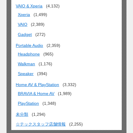
VAIO & Xperia
(4,132)
Xperia
(1,499)
VAIO
(2,389)
Gadget
(272)
Portable Audio
(2,359)
Headphone
(965)
Walkman
(1,176)
Speaker
(394)
Home AV & PlayStation
(3,332)
BRAVIA & Home AV
(1,989)
PlayStation
(1,348)
未分類
(1,294)
☆テックスタッフ店舗情報
(2,255)