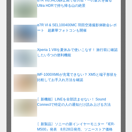
α7R VIのHLG静止画で谷川岳・一の倉沢を撮る
Ultra HDRで持ち帰る山の絶景
α7R VI & SEL100400MC 羽田空港撮影体験会レポ
ート 超豪華フォトコンも開催
Xperia 1 VIIIを夏休みで使いこなす！ 旅行前に確認
したい5つの便利機能
WF-1000XM6が充電できない？ XM5と端子形状を
比較してお手入れ方法を確認
〖新機能〗LINEを全部読ませない！ Sound
Connectで特定の人の通知だけ読み上げる方法
〖新製品〗ソニーの新インイヤーモニター『IER-
M500』発表 8月28日発売、ソニーストア価格