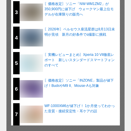
〖価格改定〗ソニー「NW-WM1ZM2」が
350,900円に値下げ ウォークマン最上位モ
3
デルが在庫限りの販売へ
〖2026年〗ペルセウス座流星群は8月13日未
明が見頃 新月の好条件でα撮影に挑戦
4
〖実機レビューまとめ〗Xperia 10 VII徹底レ
ポート 新しいスタンダードスマートフォン
5
のすべて
〖価格改定〗ソニー「INZONE」製品が値下
げ！BudsやM9 II、Mouse-Aも対象
6
WF-1000XM6が値下げ！ 1か月使ってわかっ
た音質・接続安定性・耳ケアの話
7