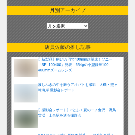
月別アーカイブ
月
別
ア
ー
店員佐藤の推し記事
カ
イ
〖新製品〗約14万円で400mm超望遠！ソニー
ブ
「SEL100400」発表 654gの小型軽量100-
400mmズームレンズ
波しぶきの中を舞うアオバトを撮影 大磯・照ヶ
崎海岸 撮影会レポート
〖撮影会レポート〗αと歩く夏の一ノ倉沢 野鳥・
雪渓・土合駅を巡る撮影会