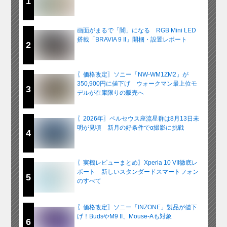
1
画面がまるで「闇」になる RGB Mini LED
搭載「BRAVIA 9 II」開梱・設置レポート
2
〖価格改定〗ソニー「NW-WM1ZM2」が
350,900円に値下げ ウォークマン最上位モ
3
デルが在庫限りの販売へ
〖2026年〗ペルセウス座流星群は8月13日未
明が見頃 新月の好条件でα撮影に挑戦
4
〖実機レビューまとめ〗Xperia 10 VII徹底レ
ポート 新しいスタンダードスマートフォン
5
のすべて
〖価格改定〗ソニー「INZONE」製品が値下
げ！BudsやM9 II、Mouse-Aも対象
6