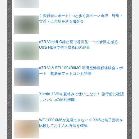
〖撮影会レポート〗αと歩く夏の一ノ倉沢 野鳥・
雪渓・土合駅を巡る撮影会
α7R VIのHLG静止画で谷川岳・一の倉沢を撮る
Ultra HDRで持ち帰る山の絶景
α7R VI & SEL100400MC 羽田空港撮影体験会レポ
ート 超豪華フォトコンも開催
Xperia 1 VIIIを夏休みで使いこなす！ 旅行前に確認
したい5つの便利機能
WF-1000XM6が充電できない？ XM5と端子形状を
比較してお手入れ方法を確認