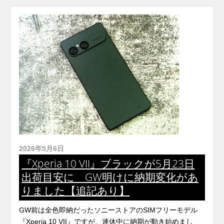
2026年5月6日
『Xperia 10 VII』ブラックが5月23日
出荷目安に GW明けに納期変化があ
りました【追記あり】
GW前は全色即納だったソニーストアのSIMフリーモデル
『Xperia 10 VII』ですが、連休中に納期が動き始めまし