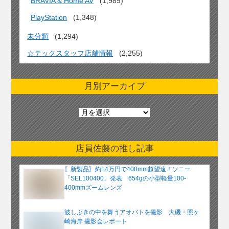
BRAVIA & Home AV
(1,989)
PlayStation
(1,348)
未分類
(1,294)
☆テックスタッフ店舗情報
(2,255)
月別アーカイブ
月
別
ア
ー
店員佐藤の推し記事
カ
イ
〖新製品〗約14万円で400mm超望遠！ソニー
ブ
「SEL100400」発表 654gの小型軽量100-
400mmズームレンズ
波しぶきの中を舞うアオバトを撮影 大磯・照ヶ
崎海岸 撮影会レポート