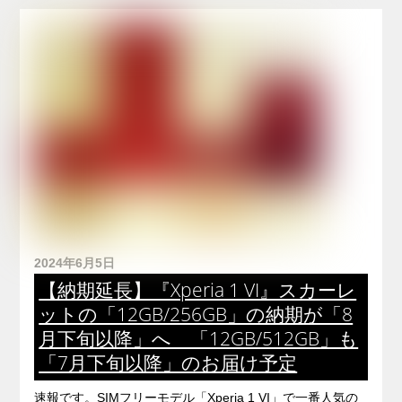
2024年6月5日
【納期延長】『Xperia 1 VI』スカーレ
ットの「12GB/256GB」の納期が「8
月下旬以降」へ 「12GB/512GB」も
「7月下旬以降」のお届け予定
速報です。SIMフリーモデル「Xperia 1 VI」で一番人気の