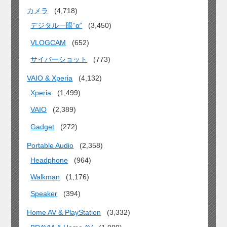
カメラ
(4,718)
デジタル一眼“α”
(3,450)
VLOGCAM
(652)
サイバーショット
(773)
VAIO & Xperia
(4,132)
Xperia
(1,499)
VAIO
(2,389)
Gadget
(272)
Portable Audio
(2,358)
Headphone
(964)
Walkman
(1,176)
Speaker
(394)
Home AV & PlayStation
(3,332)