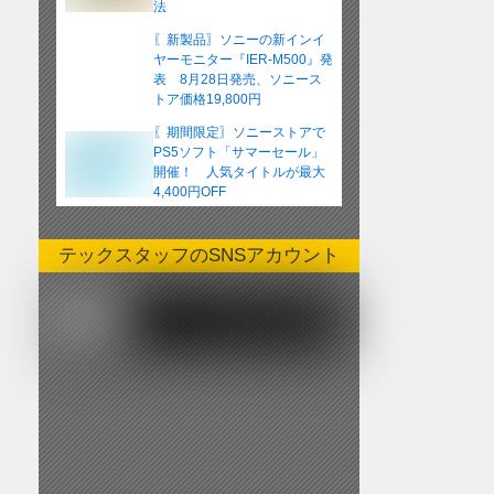
法
〖新製品〗ソニーの新インイ
ヤーモニター『IER-M500』発
表 8月28日発売、ソニース
トア価格19,800円
〖期間限定〗ソニーストアで
PS5ソフト「サマーセール」
開催！ 人気タイトルが最大
4,400円OFF
テックスタッフのSNSアカウント