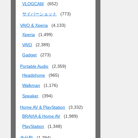
VLOGCAM
(652)
サイバーショット
(773)
VAIO & Xperia
(4,133)
Xperia
(1,499)
VAIO
(2,389)
Gadget
(273)
Portable Audio
(2,359)
Headphone
(965)
Walkman
(1,176)
Speaker
(394)
Home AV & PlayStation
(3,332)
BRAVIA & Home AV
(1,989)
PlayStation
(1,348)
未分類
(1,294)