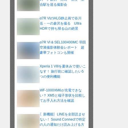
合駅を巡る撮影会
α7R VIのHLG静止画で谷川
岳・一の倉沢を撮る Ultra
HDRで持ち帰る山の絶景
α7R VI & SEL100400MC 羽田
空港撮影体験会レポート 超
豪華フォトコンも開催
Xperia 1 VIIIを夏休みで使いこ
なす！ 旅行前に確認したい5
つの便利機能
WF-1000XM6が充電できな
い？ XM5と端子形状を比較し
てお手入れ方法を確認
〖新機能〗LINEを全部読ませ
ない！ Sound Connectで特定
の人の通知だけ読み上げる方