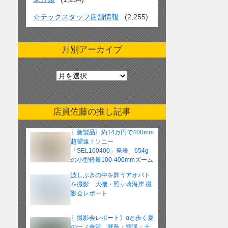
☆テックスタッフ店舗情報
(2,255)
月別アーカイブ
月
別
ア
ー
店員佐藤の推し記事
カ
イ
〖新製品〗約14万円で400mm
ブ
超望遠！ソニー
「SEL100400」発表 654g
の小型軽量100-400mmズーム
レンズ
波しぶきの中を舞うアオバト
を撮影 大磯・照ヶ崎海岸 撮
影会レポート
〖撮影会レポート〗αと歩く夏
の一ノ倉沢 野鳥・雪渓・土