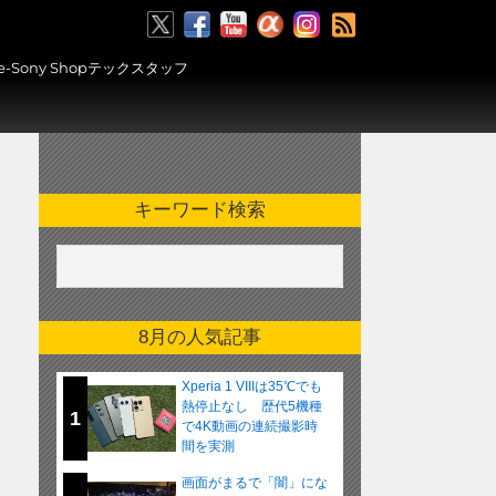
RSS
ony Shopテックスタッフ
キーワード検索
8月の人気記事
Xperia 1 VIIIは35℃でも
熱停止なし 歴代5機種
1
で4K動画の連続撮影時
間を実測
画面がまるで「闇」にな