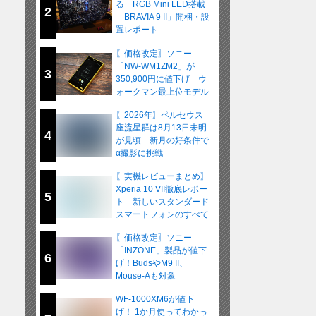
る RGB Mini LED搭載
2
「BRAVIA 9 II」開梱・設
置レポート
〖価格改定〗ソニー
「NW-WM1ZM2」が
3
350,900円に値下げ ウ
ォークマン最上位モデル
が在庫限りの販売へ
〖2026年〗ペルセウス
座流星群は8月13日未明
4
が見頃 新月の好条件で
α撮影に挑戦
〖実機レビューまとめ〗
Xperia 10 VII徹底レポー
5
ト 新しいスタンダード
スマートフォンのすべて
〖価格改定〗ソニー
「INZONE」製品が値下
6
げ！BudsやM9 II、
Mouse-Aも対象
WF-1000XM6が値下
げ！ 1か月使ってわかっ