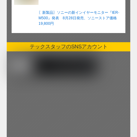
〖新製品〗ソニーの新インイヤーモニター『IER-
M500』発表 8月28日発売、ソニーストア価格
19,800円
テックスタッフのSNSアカウント