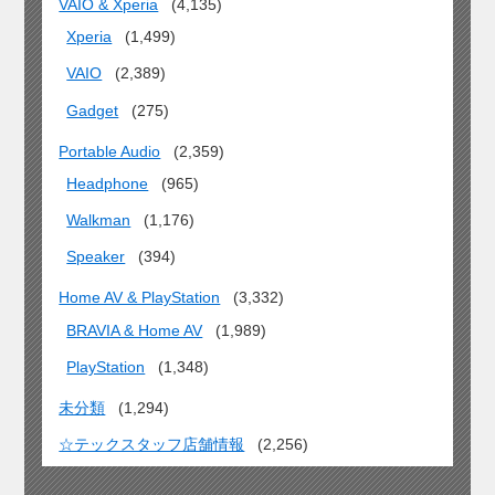
VAIO & Xperia
(4,135)
Xperia
(1,499)
VAIO
(2,389)
Gadget
(275)
Portable Audio
(2,359)
Headphone
(965)
Walkman
(1,176)
Speaker
(394)
Home AV & PlayStation
(3,332)
BRAVIA & Home AV
(1,989)
PlayStation
(1,348)
未分類
(1,294)
☆テックスタッフ店舗情報
(2,256)