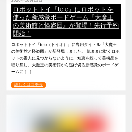
2020年10月15日
ロボットトイ『toio』にロボットを
使った新感覚ボードゲーム『大魔王
の美術館と怪盗団』が登場！先行予約
開始！
ロボットトイ『toio（トイオ）』に専用タイトル『大魔王
の美術館と怪盗団』が新登場しました。 気ままに動くロボ
ットの番人に見つからないように、知恵を絞って美術品を
取り戻し、大魔王の美術館から逃げ切る新感覚のボードゲ
ームに […]
詳しくはコチラ