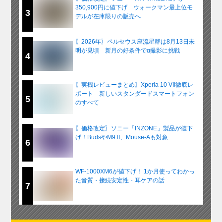
350,900円に値下げ ウォークマン最上位モ
3
デルが在庫限りの販売へ
〖2026年〗ペルセウス座流星群は8月13日未
明が見頃 新月の好条件でα撮影に挑戦
4
〖実機レビューまとめ〗Xperia 10 VII徹底レ
ポート 新しいスタンダードスマートフォン
5
のすべて
〖価格改定〗ソニー「INZONE」製品が値下
げ！BudsやM9 II、Mouse-Aも対象
6
WF-1000XM6が値下げ！ 1か月使ってわかっ
た音質・接続安定性・耳ケアの話
7