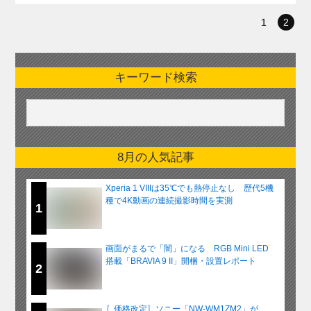
1
2
キーワード検索
8月の人気記事
Xperia 1 VIIIは35℃でも熱停止なし 歴代5機
種で4K動画の連続撮影時間を実測
1
画面がまるで「闇」になる RGB Mini LED
搭載「BRAVIA 9 II」開梱・設置レポート
2
〖価格改定〗ソニー「NW-WM1ZM2」が