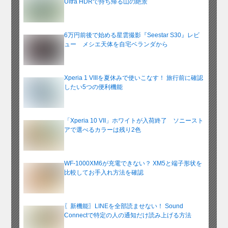
Ultra HDRで持ち帰る山の絶景
6万円前後で始める星雲撮影『Seestar S30』レビ
ュー メシエ天体を自宅ベランダから
Xperia 1 VIIIを夏休みで使いこなす！ 旅行前に確認
したい5つの便利機能
「Xperia 10 VII」ホワイトが入荷終了 ソニースト
アで選べるカラーは残り2色
WF-1000XM6が充電できない？ XM5と端子形状を
比較してお手入れ方法を確認
〖新機能〗LINEを全部読ませない！ Sound
Connectで特定の人の通知だけ読み上げる方法