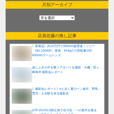
月別アーカイブ
月
別
ア
ー
店員佐藤の推し記事
カ
イ
〖新製品〗約14万円で400mm超望遠！ソニー
ブ
「SEL100400」発表 654gの小型軽量100-
400mmズームレンズ
波しぶきの中を舞うアオバトを撮影 大磯・照ヶ
崎海岸 撮影会レポート
〖撮影会レポート〗αと歩く夏の一ノ倉沢 野鳥・
雪渓・土合駅を巡る撮影会
α7R VIのHLG静止画で谷川岳・一の倉沢を撮る