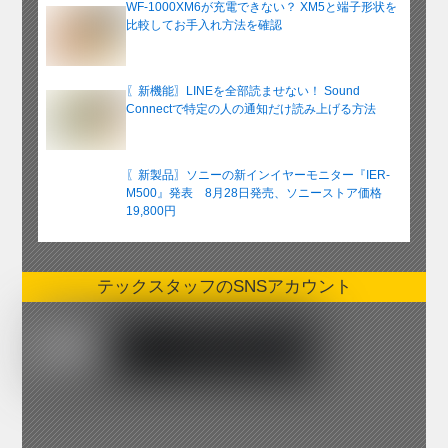
WF-1000XM6が充電できない？ XM5と端子形状を
比較してお手入れ方法を確認
〖新機能〗LINEを全部読ませない！ Sound
Connectで特定の人の通知だけ読み上げる方法
〖新製品〗ソニーの新インイヤーモニター『IER-
M500』発表 8月28日発売、ソニーストア価格
19,800円
テックスタッフのSNSアカウント