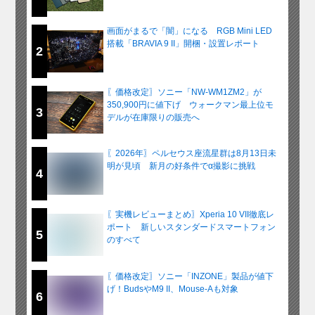
画面がまるで「闇」になる RGB Mini LED
搭載「BRAVIA 9 II」開梱・設置レポート
2
〖価格改定〗ソニー「NW-WM1ZM2」が
350,900円に値下げ ウォークマン最上位モ
3
デルが在庫限りの販売へ
〖2026年〗ペルセウス座流星群は8月13日未
明が見頃 新月の好条件でα撮影に挑戦
4
〖実機レビューまとめ〗Xperia 10 VII徹底レ
ポート 新しいスタンダードスマートフォン
5
のすべて
〖価格改定〗ソニー「INZONE」製品が値下
げ！BudsやM9 II、Mouse-Aも対象
6