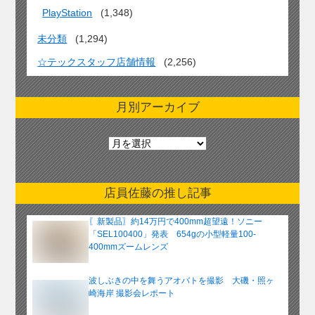
PlayStation
(1,348)
未分類
(1,294)
☆テックスタッフ店舗情報
(2,256)
月別アーカイブ
月
別
ア
ー
店員佐藤の推し記事
カ
イ
〖新製品〗約14万円で400mm超望遠！ソニー
ブ
「SEL100400」発表 654gの小型軽量100-
400mmズームレンズ
波しぶきの中を舞うアオバトを撮影 大磯・照ヶ
崎海岸 撮影会レポート