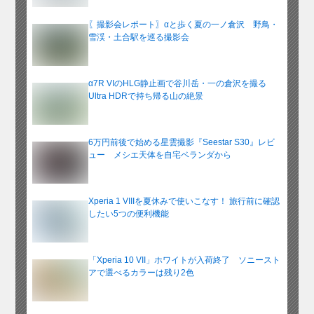
〖撮影会レポート〗αと歩く夏の一ノ倉沢 野鳥・
雪渓・土合駅を巡る撮影会
α7R VIのHLG静止画で谷川岳・一の倉沢を撮る
Ultra HDRで持ち帰る山の絶景
6万円前後で始める星雲撮影『Seestar S30』レビ
ュー メシエ天体を自宅ベランダから
Xperia 1 VIIIを夏休みで使いこなす！ 旅行前に確認
したい5つの便利機能
「Xperia 10 VII」ホワイトが入荷終了 ソニースト
アで選べるカラーは残り2色