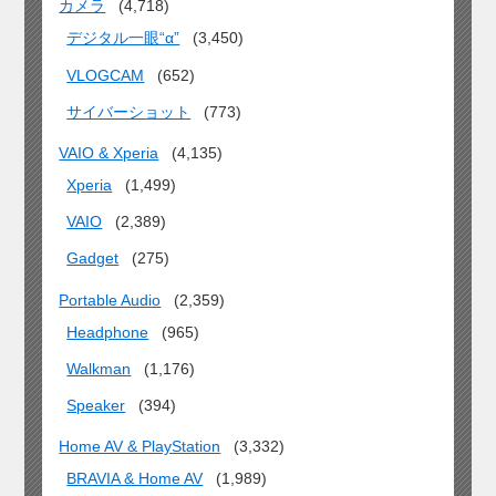
カメラ
(4,718)
デジタル一眼“α”
(3,450)
VLOGCAM
(652)
サイバーショット
(773)
VAIO & Xperia
(4,135)
Xperia
(1,499)
VAIO
(2,389)
Gadget
(275)
Portable Audio
(2,359)
Headphone
(965)
Walkman
(1,176)
Speaker
(394)
Home AV & PlayStation
(3,332)
BRAVIA & Home AV
(1,989)